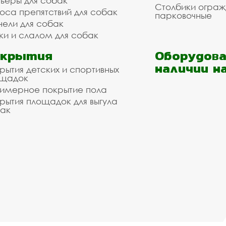
ьеры для собак
Столбики огра
оса препятствий для собак
парковочные
нели для собак
ки и слалом для собак
окрытия
Оборудова
наличии н
рытия детских и спортивных
ощадок
имерное покрытие пола
рытия площадок для выгула
ак