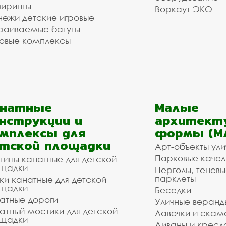
иринты
Воркаут ЭКО
ежи детские игровые
раиваемые батуты
овые комплексы
анатные
Малые
нструкции и
архитект
мплексы для
формы (М
тской площадки
Арт-объекты ул
Парковые качел
тины канатные для детской
щадки
Перголы, теневы
парклеты
ки канатные для детской
щадки
Беседки
атные дороги
Уличные веранд
атный мостики для детской
Лавочки и скам
щадки
Диваны и кресл