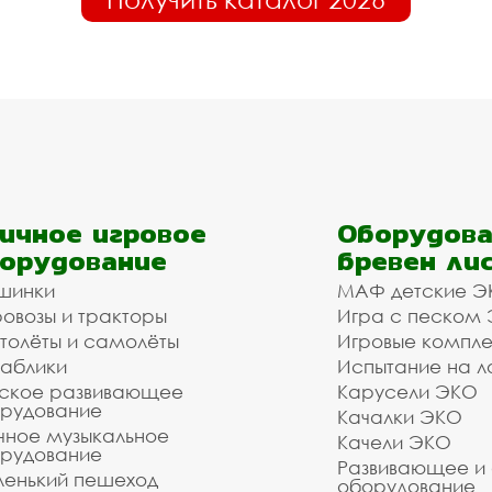
ичное игровое
Оборудова
орудование
бревен ли
шинки
МАФ детские Э
овозы и тракторы
Игра с песком
толёты и самолёты
Игровые компл
аблики
Испытание на л
ское развивающее
Карусели ЭКО
рудование
Качалки ЭКО
чное музыкальное
Качели ЭКО
рудование
Развивающее и
енький пешеход
оборудование