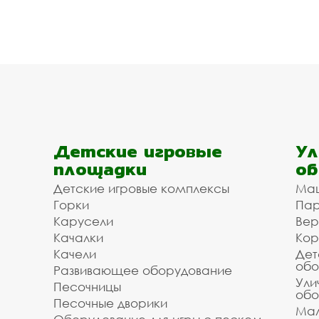
Детские игровые
Ул
площадки
об
Детские игровые комплексы
Ма
Горки
Пар
Карусели
Вер
Качалки
Кор
Качели
Дет
обо
Развивающее оборудование
Ули
Песочницы
обо
Песочные дворики
Мал