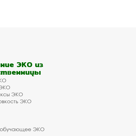
ние ЭКО из
ственницы
КО
 ЭКО
ексы ЭКО
овкость ЭКО
 обучающее ЭКО