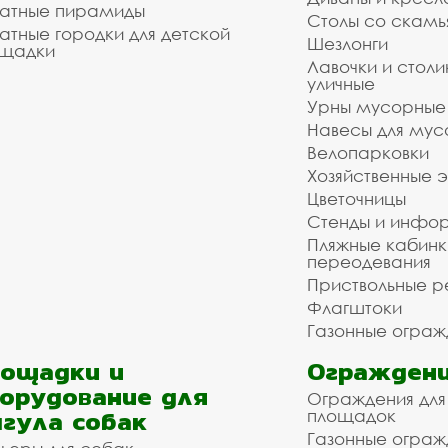
атные пирамиды
Столы со скам
атные городки для детской
Шезлонги
щадки
Лавочки и столи
уличные
Урны мусорные
Навесы для мус
Велопарковки
Хозяйственные 
Цветочницы
Стенды и инфо
Пляжные кабинк
переодевания
Приствольные р
Флагштоки
Газонные ограж
ощадки и
Ограждени
орудование для
Ограждения для
гула собак
площадок
Газонные ограж