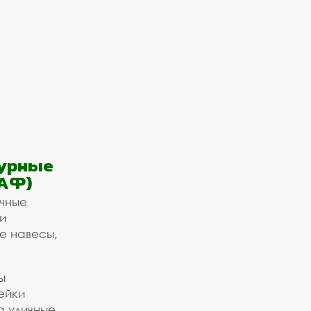
урные
АФ)
ичные
и
е навесы,
ы
ейки
а уличные