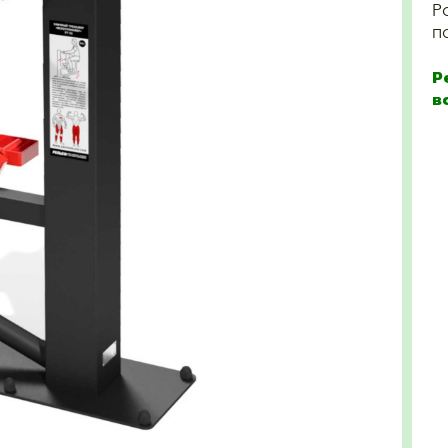
Р
п
Р
в