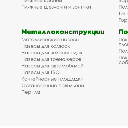
Пляжные кабины
Бар
Пляжные шезлонги и зонтики
Пол
Тон
Гор
Металлоконструкции
П
Металлические навесы
Пок
пл
Навесы для колясок
Пол
Навесы для велосипедов
Пок
Навесы для тренажеров
соб
Навесы для автомобилей
Навесы для ТБО
Контейнерные площадки
Остановочные павильоны
Перила