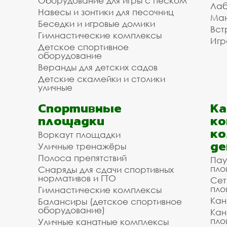
Оборудование для игры с песком
Лаб
Навесы и зонтики для песочниц
Ман
Беседки и игровые домики
Вст
Гимнастические комплексы
Игр
Детское спортивное
оборудование
Веранды для детских садов
Детские скамейки и столики
уличные
Спортивные
К
площадки
ко
ко
Воркаут площадки
де
Уличные тренажёры
Полоса препятствий
Пау
пло
Снаряды для сдачи спортивных
нормативов и ГТО
Сет
пло
Гимнастические комплексы
Кан
Балансиры (детское спортивное
оборудование)
Кан
пло
Уличные канатные комплексы