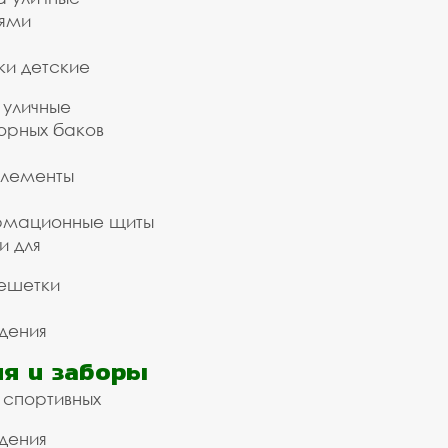
ьями
ки детские
 уличные
орных баков
элементы
рмационные щиты
и для
ешетки
дения
я и заборы
 спортивных
дения