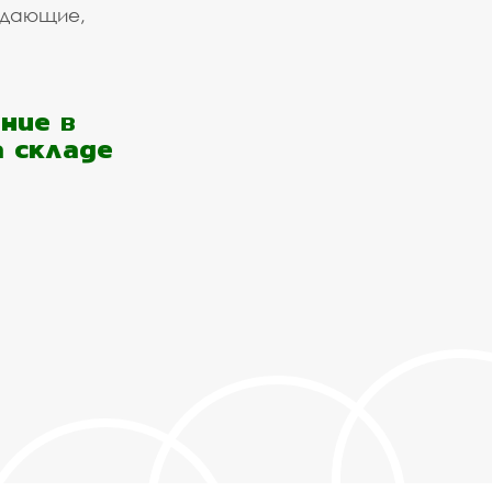
ждающие,
ние в
а складе