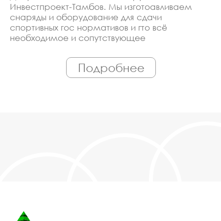
Инвестпроект-Тамбов. Мы изготоавливаем
снаряды и оборудование для сдачи
спортивных гос нормативов и гто всё
необходимое и сопутствующее
оборудование. Линия производства
оборудована современными ЧПУ станками,
Подробнее
работает только квалифицированный
персонал. Поэтому Вы всегда можете
рассчитывать на исключительно высокую
надёжность. Автоматизация производства
позволяет нам сохранять низкие цены - вы
можете купить у нас снаряды и оборудование
для сдачи спортивных гос нормативов и гто в
Тамбове, действительно, очень дешево. Наши
менеджеры сделают Вам спецпредложение и
индивидуальные скидки. Всё наше
оборудование сертифицировано по ГОСТ.
Используем только экологически чистые
материалы. Можем производить
оборудование снаряды и оборудование для
сдачи спортивных гос нормативов и гто под