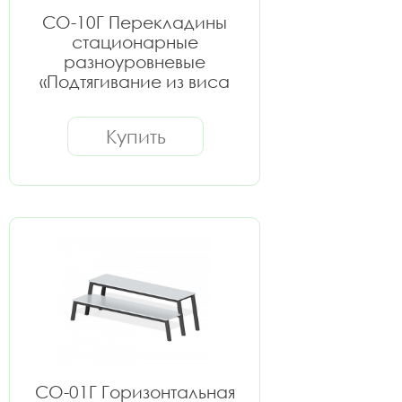
СО-10Г Перекладины
стационарные
разноуровневые
«Подтягивание из виса
лежа на низкой
перекладине»
Купить
СО-01Г Горизонтальная