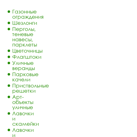
Газонные
ограждения
Шезлонги
Перголы,
теневые
навесы,
парклеты
Цветочницы
Флагштоки
Уличные
веранды
Парковые
качели
Приствольные
решетки
Арт-
объекты
уличные
Лавочки
и
скамейки
Лавочки
и