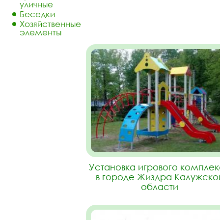
уличные
Беседки
Хозяйственные
элементы
Установка игрового компле
в городе Жиздра Калужско
области