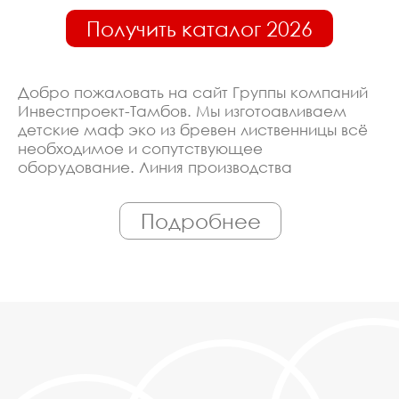
Получить каталог 2026
Добро пожаловать на сайт Группы компаний
Инвестпроект-Тамбов. Мы изготоавливаем
детские маф эко из бревен лиственницы всё
необходимое и сопутствующее
оборудование. Линия производства
оборудована современными ЧПУ станками,
работает только квалифицированный
Подробнее
персонал. Поэтому Вы всегда можете
рассчитывать на исключительно высокую
надёжность. Автоматизация производства
позволяет нам сохранять низкие цены - вы
можете купить у нас детские маф эко из
бревен лиственницы в Тамбове, действительно,
очень дешево. Наши менеджеры сделают
Вам спецпредложение и индивидуальные
скидки. Всё наше оборудование
сертифицировано по ГОСТ. Используем