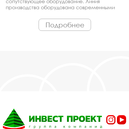
сопутствующее оборудование. Линия
производства оборудована современными
ЧПУ станками, работает только
квалифицированный персонал. Поэтому Вы
Подробнее
всегда можете рассчитывать на
исключительно высокую надёжность.
Автоматизация производства позволяет нам
сохранять низкие цены - вы можете купить у
нас барьеры для собак в Тамбове,
действительно, очень дешево. Наши
менеджеры сделают Вам спецпредложение и
индивидуальные скидки. Всё наше
оборудование сертифицировано по ГОСТ.
Используем только экологически чистые
материалы. Можем производить
оборудование барьеры для собак под заказ,
по Вашему проекту.
Спецпредложение от
производителя на