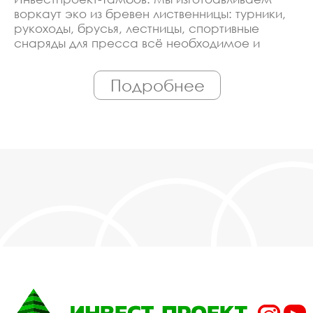
воркаут эко из бревен лиственницы: турники,
рукоходы, брусья, лестницы, спортивные
снаряды для пресса всё необходимое и
сопутствующее оборудование. Линия
производства оборудована современными
Подробнее
ЧПУ станками, работает только
квалифицированный персонал. Поэтому Вы
всегда можете рассчитывать на
исключительно высокую надёжность.
Автоматизация производства позволяет нам
сохранять низкие цены - вы можете купить у
нас воркаут эко из бревен лиственницы:
турники, рукоходы, брусья, лестницы,
спортивные снаряды для пресса в Тамбове,
действительно, очень дешево. Наши
менеджеры сделают Вам спецпредложение и
индивидуальные скидки. Всё наше
оборудование сертифицировано по ГОСТ.
Используем только экологически чистые
материалы. Можем производить
оборудование воркаут эко из бревен