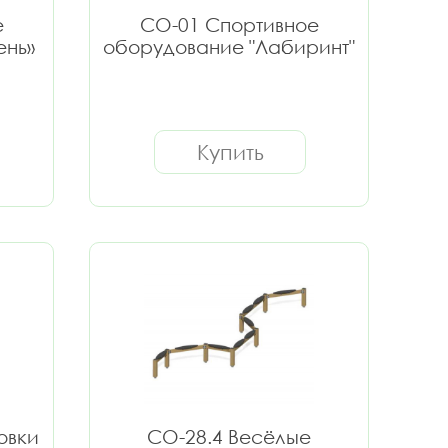
е
СО-01 Спортивное
ень»
оборудование "Лабиринт"
Купить
овки
СО-28.4 Весёлые