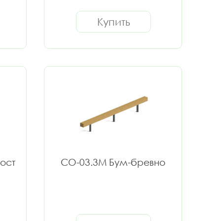
Купить
ост
СО-03.3М Бум-бревно