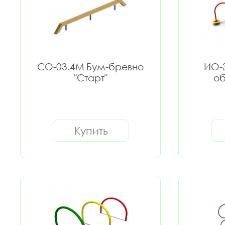
СО-03.4М Бум-бревно
ИО-
"Старт"
об
Купить