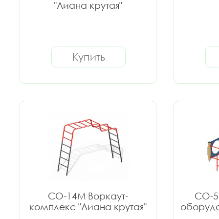
"Лиана крутая"
Купить
СО-14М Воркаут-
СО-5
комплекс "Лиана крутая"
оборудо