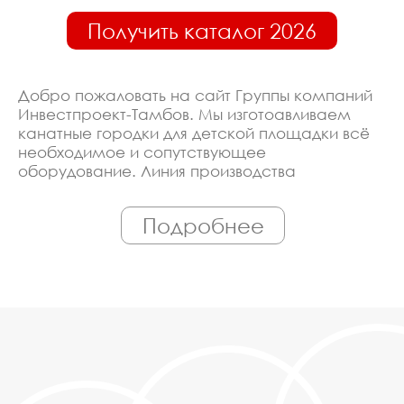
Получить каталог 2026
Добро пожаловать на сайт Группы компаний
Инвестпроект-Тамбов. Мы изготоавливаем
канатные городки для детской площадки всё
необходимое и сопутствующее
оборудование. Линия производства
оборудована современными ЧПУ станками,
работает только квалифицированный
Подробнее
персонал. Поэтому Вы всегда можете
рассчитывать на исключительно высокую
надёжность. Автоматизация производства
позволяет нам сохранять низкие цены - вы
можете купить у нас канатные городки для
детской площадки в Тамбове, действительно,
очень дешево. Наши менеджеры сделают
Вам спецпредложение и индивидуальные
скидки. Всё наше оборудование
сертифицировано по ГОСТ. Используем