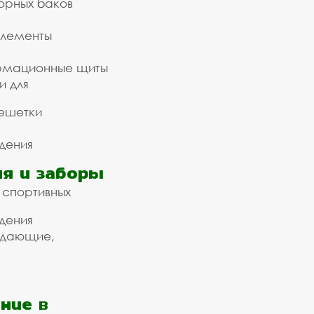
орных баков
элементы
рмационные щиты
и для
ешетки
дения
я и заборы
 спортивных
дения
ждающие,
ние в