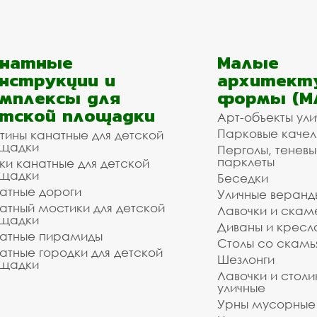
анатные
Малые
нструкции и
архитект
мплексы для
формы (М
тской площадки
Арт-объекты ул
Парковые качел
тины канатные для детской
щадки
Перголы, теневы
парклеты
ки канатные для детской
щадки
Беседки
атные дороги
Уличные веранд
атный мостики для детской
Лавочки и скам
щадки
Диваны и кресл
атные пирамиды
Столы со скам
атные городки для детской
Шезлонги
щадки
Лавочки и столи
уличные
Урны мусорные