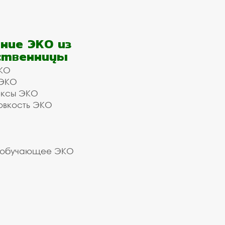
ние ЭКО из
ственницы
КО
 ЭКО
ексы ЭКО
овкость ЭКО
 обучающее ЭКО