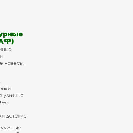
урные
АФ)
ичные
и
е навесы,
ы
ейки
а уличные
ьями
ки детские
 уличные