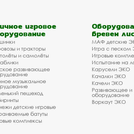
ичное игровое
Оборудова
орудование
бревен ли
шинки
МАФ детские Э
овозы и тракторы
Игра с песком
толёты и самолёты
Игровые компл
аблики
Испытание на л
ское развивающее
Карусели ЭКО
рудование
Качалки ЭКО
чное музыкальное
Качели ЭКО
рудование
Развивающее и
енький пешеход
оборудование
иринты
Воркаут ЭКО
ежи детские игровые
раиваемые батуты
овые комплексы