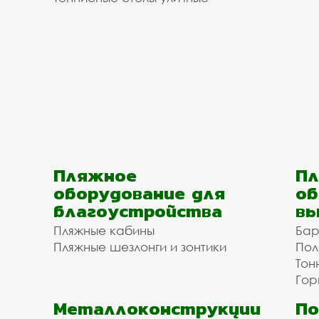
Пляжное
Пл
оборудование для
об
благоустройства
вы
Пляжные кабины
Бар
Пляжные шезлонги и зонтики
Пол
Тон
Гор
Металлоконструкции
П