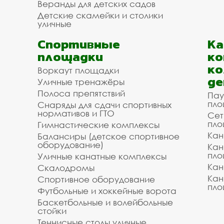
Веранды для детских садов
Детские скамейки и столики
уличные
Спортивные
К
площадки
ко
ко
Воркаут площадки
де
Уличные тренажёры
Полоса препятствий
Пау
пло
Снаряды для сдачи спортивных
нормативов и ГТО
Сет
пло
Гимнастические комплексы
Кан
Балансиры (детское спортивное
оборудование)
Кан
пло
Уличные канатные комплексы
Кан
Скалодромы
Кан
Спортивное оборудование
пло
Футбольные и хоккейные ворота
Баскетбольные и волейбольные
стойки
Теннисные столы уличные