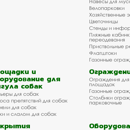
Навесы для мус
Велопарковки
Хозяйственные 
Цветочницы
Стенды и инфо
Пляжные кабинк
переодевания
Приствольные р
Флагштоки
Газонные ограж
ощадки и
Ограждени
орудование для
Ограждения для
гула собак
площадок
Газонные ограж
ьеры для собак
Столбики огра
оса препятствий для собак
парковочные
нели для собак
ки и слалом для собак
окрытия
Оборудова