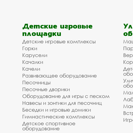
Детские игровые
Ул
площадки
об
Детские игровые комплексы
Ма
Горки
Пар
Карусели
Вер
Качалки
Кор
Качели
Дет
обо
Развивающее оборудование
Ули
Песочницы
обо
Песочные дворики
Мал
Оборудование для игры с песком
Лаб
Навесы и зонтики для песочниц
Ман
Беседки и игровые домики
Вст
Гимнастические комплексы
Игр
Детское спортивное
оборудование