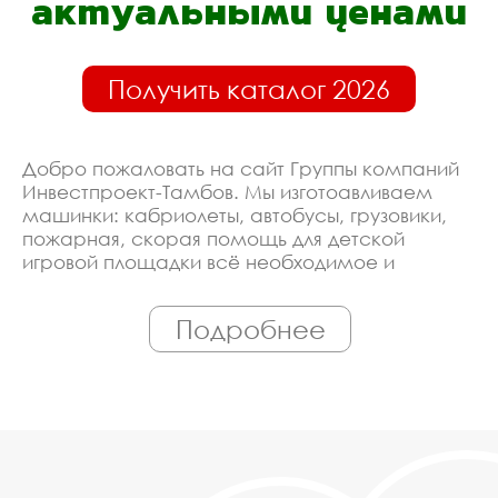
актуальными ценами
Получить каталог 2026
Добро пожаловать на сайт Группы компаний
Инвестпроект-Тамбов. Мы изготоавливаем
машинки: кабриолеты, автобусы, грузовики,
пожарная, скорая помощь для детской
игровой площадки всё необходимое и
сопутствующее оборудование. Линия
производства оборудована современными
Подробнее
ЧПУ станками, работает только
квалифицированный персонал. Поэтому Вы
всегда можете рассчитывать на
исключительно высокую надёжность.
Автоматизация производства позволяет нам
сохранять низкие цены - вы можете купить у
нас машинки: кабриолеты, автобусы,
грузовики, пожарная, скорая помощь для