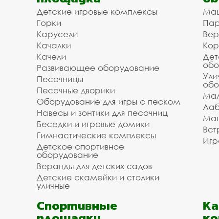
Детские игровые комплексы
Ма
Горки
Пар
Карусели
Вер
Качалки
Кор
Качели
Дет
обо
Развивающее оборудование
Ули
Песочницы
обо
Песочные дворики
Мал
Оборудование для игры с песком
Лаб
Навесы и зонтики для песочниц
Ман
Беседки и игровые домики
Вст
Гимнастические комплексы
Игр
Детское спортивное
оборудование
Веранды для детских садов
Детские скамейки и столики
уличные
Спортивные
К
площадки
ко