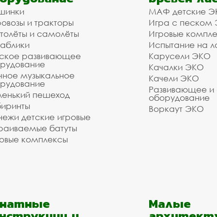
шинки
МАФ детские Э
овозы и тракторы
Игра с песком
толёты и самолёты
Игровые компл
аблики
Испытание на л
ское развивающее
Карусели ЭКО
рудование
Качалки ЭКО
чное музыкальное
Качели ЭКО
рудование
Развивающее и
енький пешеход
оборудование
иринты
Воркаут ЭКО
ежи детские игровые
раиваемые батуты
овые комплексы
анатные
Малые
нструкции и
архитект