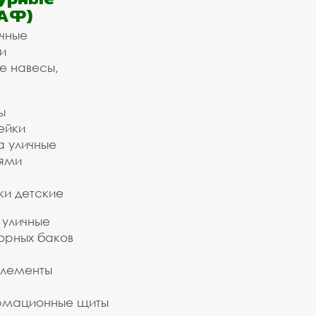
АФ)
ичные
и
е навесы,
ы
ейки
а уличные
ьями
ки детские
 уличные
орных баков
элементы
рмационные щиты