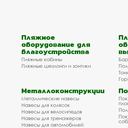
Пляжное
Пл
оборудование для
об
благоустройства
вы
Пляжные кабины
Бар
Пляжные шезлонги и зонтики
Пол
Тон
Гор
Металлоконструкции
П
Металлические навесы
Пок
пл
Навесы для колясок
Пол
Навесы для велосипедов
Пок
Навесы для тренажеров
соб
Навесы для автомобилей