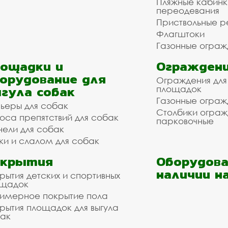
Пляжные кабинк
переодевания
Приствольные р
Флагштоки
Газонные ограж
ощадки и
Ограждени
орудование для
Ограждения для
гула собак
площадок
Газонные ограж
ьеры для собак
Столбики огра
оса препятствий для собак
парковочные
нели для собак
ки и слалом для собак
окрытия
Оборудова
наличии н
рытия детских и спортивных
ощадок
имерное покрытие пола
рытия площадок для выгула
ак