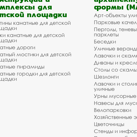
мплексы для
формы (М
тской площадки
Арт-объекты ул
Парковые качел
тины канатные для детской
щадки
Перголы, теневы
парклеты
ки канатные для детской
щадки
Беседки
атные дороги
Уличные веранд
атный мостики для детской
Лавочки и скам
щадки
Диваны и кресл
атные пирамиды
Столы со скам
атные городки для детской
Шезлонги
щадки
Лавочки и столи
уличные
Урны мусорные
Навесы для мус
Велопарковки
Хозяйственные 
Цветочницы
Стенды и инфо