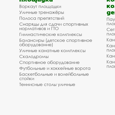
ко
Воркаут площадки
де
Уличные тренажёры
Полоса препятствий
Пау
пло
Снаряды для сдачи спортивных
нормативов и ГТО
Сет
пло
Гимнастические комплексы
Кан
Балансиры (детское спортивное
оборудование)
Кан
пло
Уличные канатные комплексы
Кан
Скалодромы
Кан
Спортивное оборудование
пло
Футбольные и хоккейные ворота
Баскетбольные и волейбольные
стойки
Теннисные столы уличные