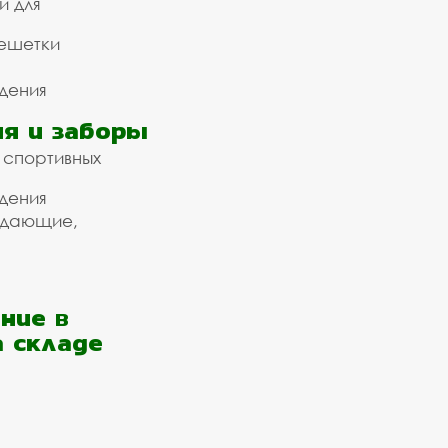
и для
ешетки
дения
я и заборы
 спортивных
дения
ждающие,
ние в
а складе