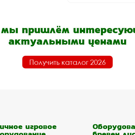
- мы пришлём интересующ
актуальными ценами
Получить каталог 2026
ичное игровое
Оборудова
орудование
бревен ли