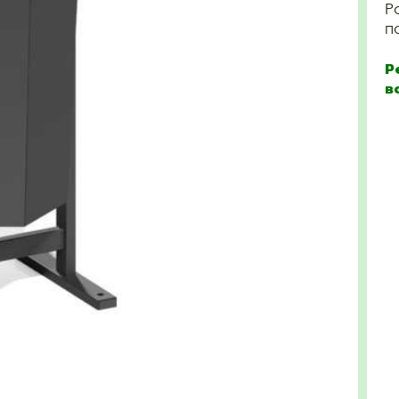
Р
п
Р
в