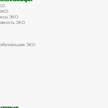
КО
 ЭКО
ексы ЭКО
овкость ЭКО
 обучающее ЭКО
урные