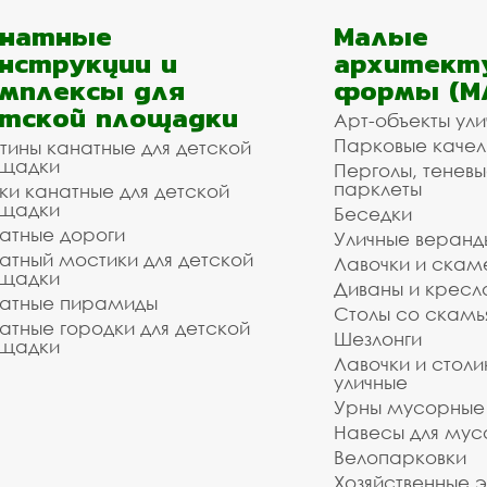
анатные
Малые
нструкции и
архитект
мплексы для
формы (М
тской площадки
Арт-объекты ул
Парковые качел
тины канатные для детской
щадки
Перголы, теневы
парклеты
ки канатные для детской
щадки
Беседки
атные дороги
Уличные веранд
атный мостики для детской
Лавочки и скам
щадки
Диваны и кресл
атные пирамиды
Столы со скам
атные городки для детской
Шезлонги
щадки
Лавочки и столи
уличные
Урны мусорные
Навесы для мус
Велопарковки
Хозяйственные 