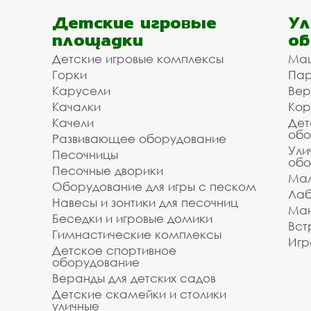
Детские игровые
Ул
площадки
об
Детские игровые комплексы
Ма
Горки
Пар
Карусели
Вер
Качалки
Кор
Качели
Дет
обо
Развивающее оборудование
Ули
Песочницы
обо
Песочные дворики
Мал
Оборудование для игры с песком
Лаб
Навесы и зонтики для песочниц
Ман
Беседки и игровые домики
Вст
Гимнастические комплексы
Игр
Детское спортивное
оборудование
Веранды для детских садов
Детские скамейки и столики
уличные