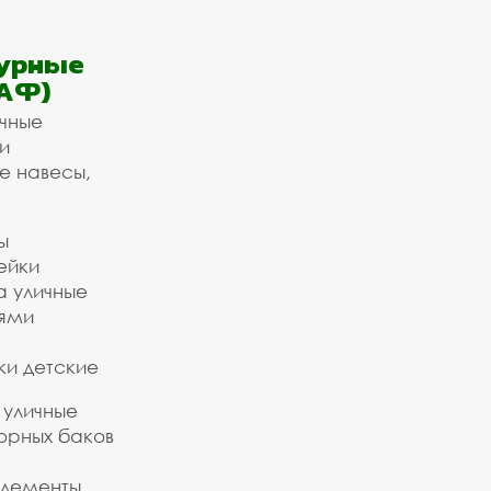
урные
АФ)
ичные
и
е навесы,
ы
ейки
а уличные
ьями
ки детские
 уличные
орных баков
элементы