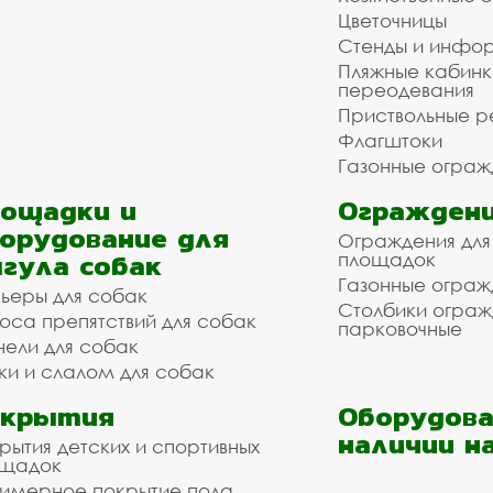
Цветочницы
Стенды и инфо
Пляжные кабинк
переодевания
Приствольные р
Флагштоки
Газонные ограж
ощадки и
Ограждени
орудование для
Ограждения для
гула собак
площадок
Газонные ограж
ьеры для собак
Столбики огра
оса препятствий для собак
парковочные
нели для собак
ки и слалом для собак
окрытия
Оборудова
наличии н
рытия детских и спортивных
ощадок
имерное покрытие пола