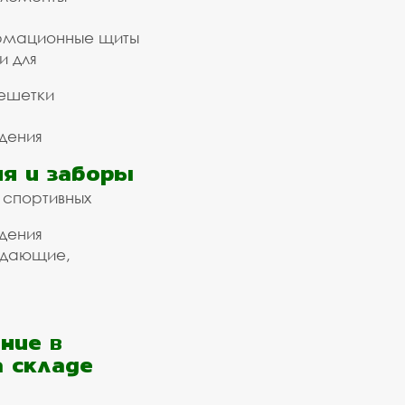
рмационные щиты
и для
ешетки
дения
я и заборы
 спортивных
дения
ждающие,
ние в
а складе