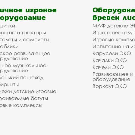
ичное игровое
Оборудова
орудование
бревен ли
шинки
МАФ детские Э
овозы и тракторы
Игра с песком
толёты и самолёты
Игровые компл
аблики
Испытание на л
ское развивающее
Карусели ЭКО
рудование
Качалки ЭКО
чное музыкальное
Качели ЭКО
рудование
Развивающее и
енький пешеход
оборудование
иринты
Воркаут ЭКО
ежи детские игровые
раиваемые батуты
овые комплексы