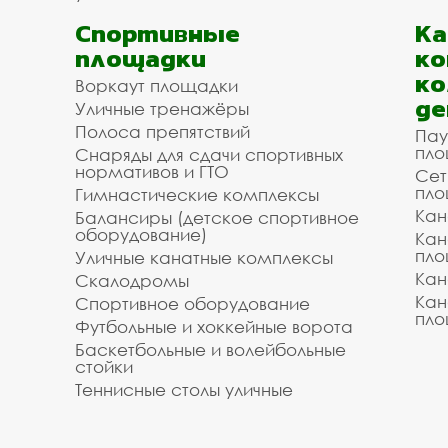
Спортивные
К
площадки
ко
ко
Воркаут площадки
де
Уличные тренажёры
Полоса препятствий
Пау
пло
Снаряды для сдачи спортивных
нормативов и ГТО
Сет
пло
Гимнастические комплексы
Кан
Балансиры (детское спортивное
оборудование)
Кан
пло
Уличные канатные комплексы
Кан
Скалодромы
Кан
Спортивное оборудование
пло
Футбольные и хоккейные ворота
Баскетбольные и волейбольные
стойки
Теннисные столы уличные