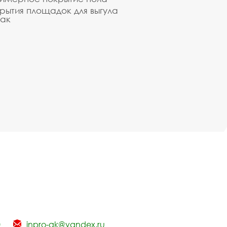
рытия площадок для выгула
ак
0
inpro-gk@yandex.ru