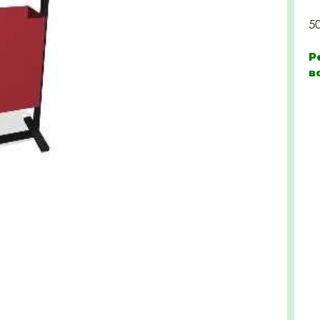
5
Р
в