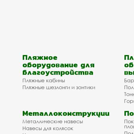
Пляжное
Пл
оборудование для
об
благоустройства
вы
Пляжные кабины
Бар
Пляжные шезлонги и зонтики
Пол
Тон
Гор
Металлоконструкции
П
Металлические навесы
Пок
пл
Навесы для колясок
Пол