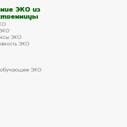
ние ЭКО из
ственницы
КО
 ЭКО
ексы ЭКО
овкость ЭКО
 обучающее ЭКО