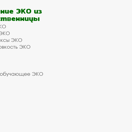
ние ЭКО из
ственницы
КО
 ЭКО
ексы ЭКО
овкость ЭКО
 обучающее ЭКО