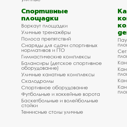
Спортивные
К
площадки
ко
ко
Воркаут площадки
де
Уличные тренажёры
Полоса препятствий
Пау
пло
Снаряды для сдачи спортивных
нормативов и ГТО
Сет
пло
Гимнастические комплексы
Кан
Балансиры (детское спортивное
оборудование)
Кан
пло
Уличные канатные комплексы
Кан
Скалодромы
Кан
Спортивное оборудование
пло
Футбольные и хоккейные ворота
Баскетбольные и волейбольные
стойки
Теннисные столы уличные