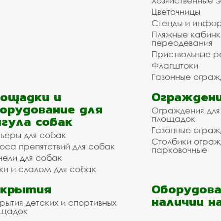
Хозяйственные 
Цветочницы
Стенды и инфо
Пляжные кабинк
переодевания
Приствольные р
Флагштоки
Газонные ограж
ощадки и
Ограждени
орудование для
Ограждения для
гула собак
площадок
Газонные ограж
ьеры для собак
Столбики огра
оса препятствий для собак
парковочные
нели для собак
ки и слалом для собак
окрытия
Оборудова
наличии н
рытия детских и спортивных
ощадок