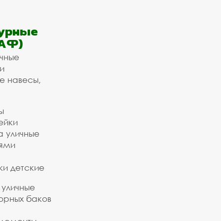
урные
АФ)
ичные
и
е навесы,
ы
ейки
а уличные
ьями
ки детские
 уличные
орных баков