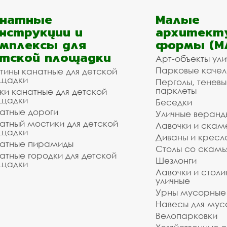
анатные
Малые
нструкции и
архитект
мплексы для
формы (М
тской площадки
Арт-объекты ул
Парковые качел
тины канатные для детской
щадки
Перголы, теневы
парклеты
ки канатные для детской
щадки
Беседки
атные дороги
Уличные веранд
атный мостики для детской
Лавочки и скам
щадки
Диваны и кресл
атные пирамиды
Столы со скам
атные городки для детской
Шезлонги
щадки
Лавочки и столи
уличные
Урны мусорные
Навесы для мус
Велопарковки