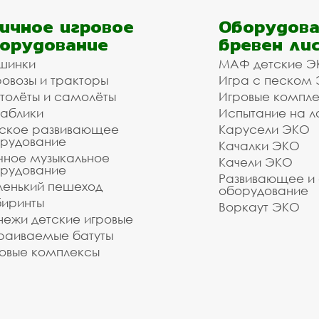
ичное игровое
Оборудова
орудование
бревен ли
шинки
МАФ детские Э
овозы и тракторы
Игра с песком
толёты и самолёты
Игровые компл
аблики
Испытание на л
ское развивающее
Карусели ЭКО
рудование
Качалки ЭКО
чное музыкальное
Качели ЭКО
рудование
Развивающее и
енький пешеход
оборудование
иринты
Воркаут ЭКО
ежи детские игровые
раиваемые батуты
овые комплексы