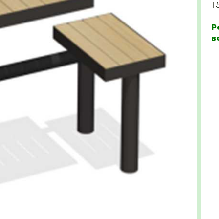
1
Р
в