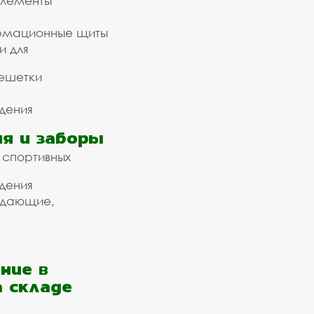
элементы
рмационные щиты
и для
ешетки
дения
я и заборы
 спортивных
дения
ждающие,
ние в
а складе