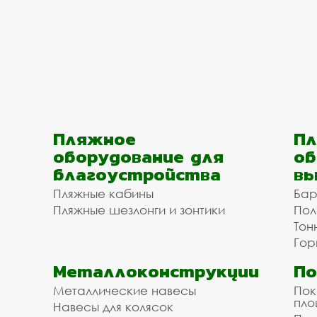
Пляжное
Пл
оборудование для
об
благоустройства
вы
Пляжные кабины
Бар
Пляжные шезлонги и зонтики
Пол
Тон
Гор
Металлоконструкции
П
Металлические навесы
Пок
пл
Навесы для колясок