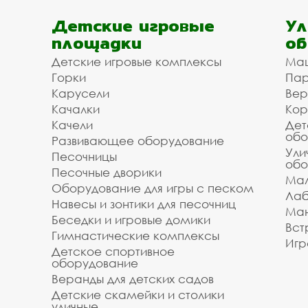
Детские игровые
Ул
площадки
об
Детские игровые комплексы
Ма
Горки
Пар
Карусели
Вер
Качалки
Кор
Качели
Дет
обо
Развивающее оборудование
Ули
Песочницы
обо
Песочные дворики
Мал
Оборудование для игры с песком
Лаб
Навесы и зонтики для песочниц
Ман
Беседки и игровые домики
Вст
Гимнастические комплексы
Игр
Детское спортивное
оборудование
Веранды для детских садов
Детские скамейки и столики
уличные