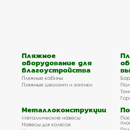
Пляжное
Пл
оборудование для
об
благоустройства
вы
Пляжные кабины
Бар
Пляжные шезлонги и зонтики
Пол
Тон
Гор
Металлоконструкции
П
Металлические навесы
Пок
пл
Навесы для колясок
Пол