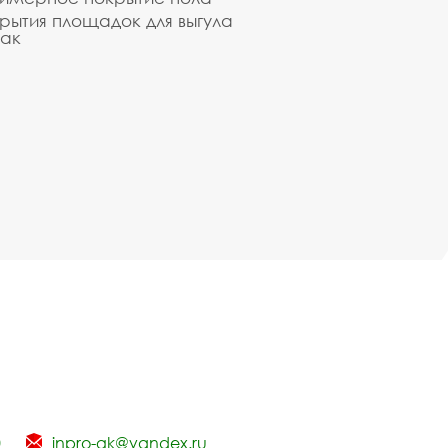
рытия площадок для выгула
ак
0
inpro-gk@yandex.ru