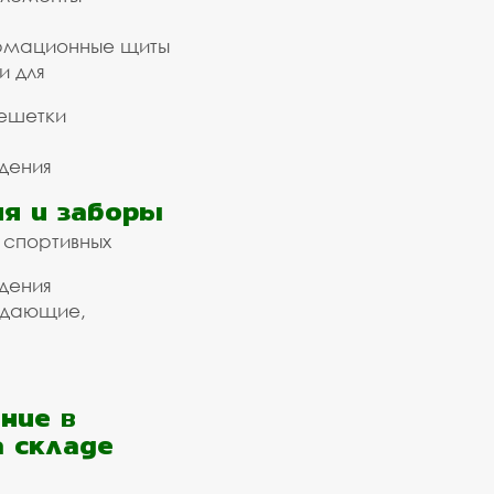
рмационные щиты
и для
ешетки
дения
я и заборы
 спортивных
дения
ждающие,
ние в
а складе