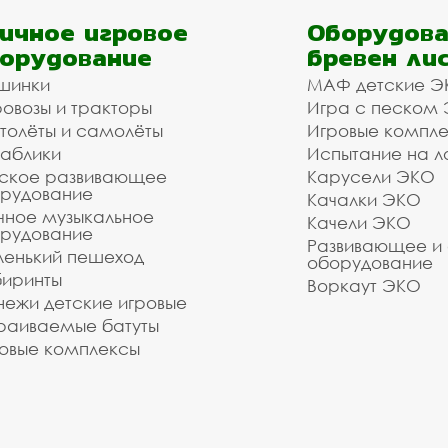
ичное игровое
Оборудова
орудование
бревен ли
шинки
МАФ детские Э
овозы и тракторы
Игра с песком
толёты и самолёты
Игровые компл
аблики
Испытание на л
ское развивающее
Карусели ЭКО
рудование
Качалки ЭКО
чное музыкальное
Качели ЭКО
рудование
Развивающее и
енький пешеход
оборудование
иринты
Воркаут ЭКО
ежи детские игровые
раиваемые батуты
овые комплексы