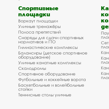
Спортивные
К
площадки
ко
ко
Воркаут площадки
де
Уличные тренажёры
Полоса препятствий
Пау
пло
Снаряды для сдачи спортивных
нормативов и ГТО
Сет
пло
Гимнастические комплексы
Кан
Балансиры (детское спортивное
оборудование)
Кан
пло
Уличные канатные комплексы
Кан
Скалодромы
Кан
Спортивное оборудование
пло
Футбольные и хоккейные ворота
Баскетбольные и волейбольные
стойки
Теннисные столы уличные