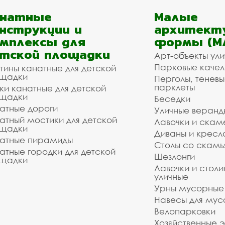
анатные
Малые
нструкции и
архитект
мплексы для
формы (М
тской площадки
Арт-объекты ул
Парковые качел
тины канатные для детской
щадки
Перголы, теневы
парклеты
ки канатные для детской
щадки
Беседки
атные дороги
Уличные веранд
атный мостики для детской
Лавочки и скам
щадки
Диваны и кресл
атные пирамиды
Столы со скам
атные городки для детской
Шезлонги
щадки
Лавочки и столи
уличные
Урны мусорные
Навесы для мус
Велопарковки
Хозяйственные 