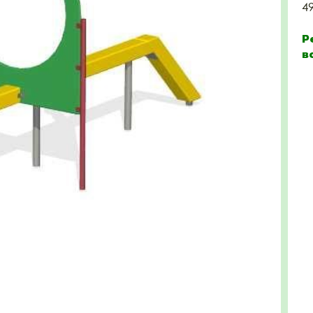
4
Р
в