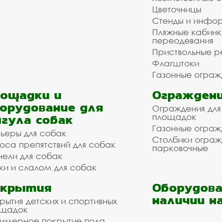
Цветочницы
Стенды и инфо
Пляжные кабинк
переодевания
Приствольные р
Флагштоки
Газонные ограж
ощадки и
Ограждени
орудование для
Ограждения для
гула собак
площадок
Газонные ограж
ьеры для собак
Столбики огра
оса препятствий для собак
парковочные
нели для собак
ки и слалом для собак
окрытия
Оборудова
наличии н
рытия детских и спортивных
ощадок
имерное покрытие пола