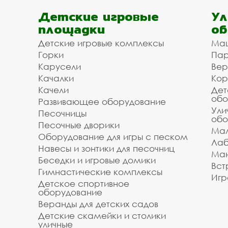
Детские игровые
Ул
площадки
об
Детские игровые комплексы
Ма
Горки
Пар
Карусели
Вер
Качалки
Кор
Качели
Дет
обо
Развивающее оборудование
Ули
Песочницы
обо
Песочные дворики
Мал
Оборудование для игры с песком
Лаб
Навесы и зонтики для песочниц
Ман
Беседки и игровые домики
Вст
Гимнастические комплексы
Игр
Детское спортивное
оборудование
Веранды для детских садов
Детские скамейки и столики
уличные