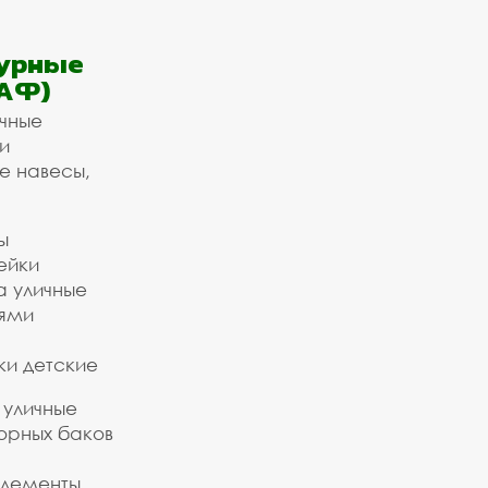
урные
АФ)
ичные
и
е навесы,
ы
ейки
а уличные
ьями
ки детские
 уличные
орных баков
элементы