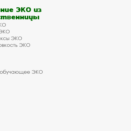
ние ЭКО из
ственницы
КО
 ЭКО
ексы ЭКО
овкость ЭКО
 обучающее ЭКО