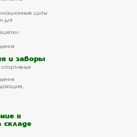
рмационные щиты
и для
ешетки
дения
я и заборы
 спортивных
дения
ждающие,
ние в
а складе