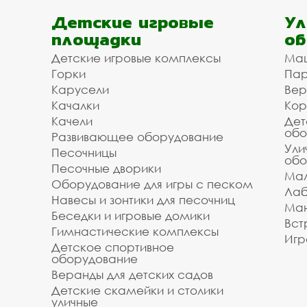
Детские игровые
Ул
площадки
об
Детские игровые комплексы
Ма
Горки
Пар
Карусели
Вер
Качалки
Кор
Качели
Дет
обо
Развивающее оборудование
Ули
Песочницы
обо
Песочные дворики
Мал
Оборудование для игры с песком
Лаб
Навесы и зонтики для песочниц
Ман
Беседки и игровые домики
Вст
Гимнастические комплексы
Игр
Детское спортивное
оборудование
Веранды для детских садов
Детские скамейки и столики
уличные