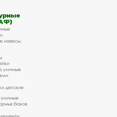
урные
АФ)
ичные
и
е навесы,
ы
ейки
а уличные
ьями
ки детские
 уличные
орных баков
элементы