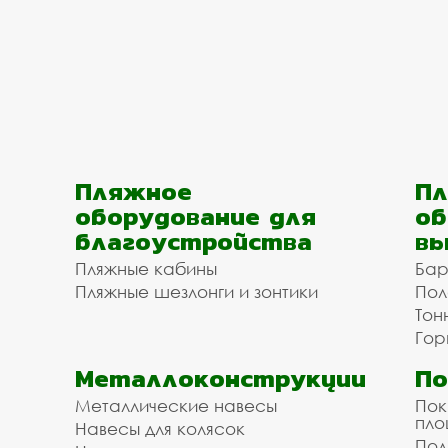
Пляжное
Пл
оборудование для
об
благоустройства
вы
Пляжные кабины
Бар
Пляжные шезлонги и зонтики
Пол
Тон
Гор
Металлоконструкции
П
Металлические навесы
Пок
пл
Навесы для колясок
Пол