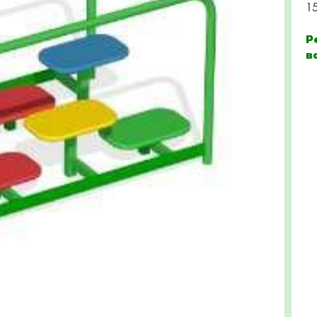
1
Р
в