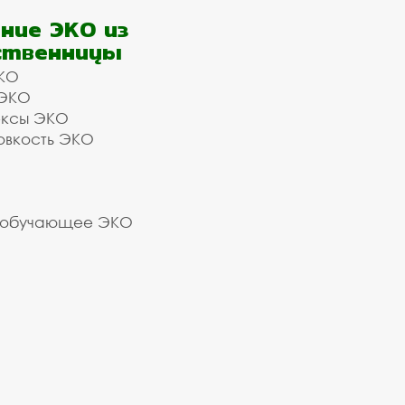
ние ЭКО из
ственницы
КО
 ЭКО
ексы ЭКО
овкость ЭКО
 обучающее ЭКО