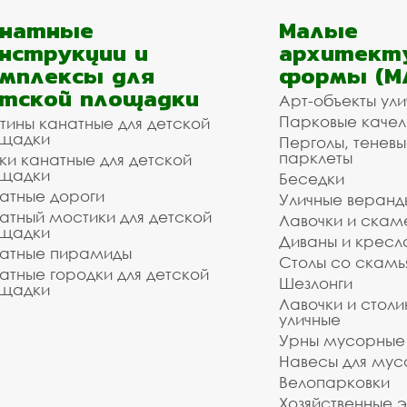
анатные
Малые
нструкции и
архитект
мплексы для
формы (М
тской площадки
Арт-объекты ул
Парковые качел
тины канатные для детской
щадки
Перголы, теневы
парклеты
ки канатные для детской
щадки
Беседки
атные дороги
Уличные веранд
атный мостики для детской
Лавочки и скам
щадки
Диваны и кресл
атные пирамиды
Столы со скам
атные городки для детской
Шезлонги
щадки
Лавочки и столи
уличные
Урны мусорные
Навесы для мус
Велопарковки
Хозяйственные 