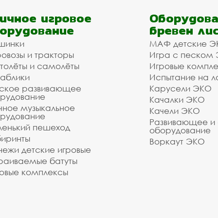
ичное игровое
Оборудова
орудование
бревен ли
шинки
МАФ детские Э
овозы и тракторы
Игра с песком
толёты и самолёты
Игровые компл
аблики
Испытание на л
ское развивающее
Карусели ЭКО
рудование
Качалки ЭКО
чное музыкальное
Качели ЭКО
рудование
Развивающее и
енький пешеход
оборудование
иринты
Воркаут ЭКО
ежи детские игровые
раиваемые батуты
овые комплексы