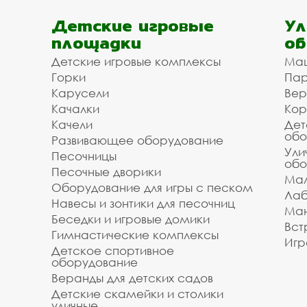
Детские игровые
Ул
площадки
об
Детские игровые комплексы
Ма
Горки
Пар
Карусели
Вер
Качалки
Кор
Качели
Дет
обо
Развивающее оборудование
Ули
Песочницы
обо
Песочные дворики
Мал
Оборудование для игры с песком
Лаб
Навесы и зонтики для песочниц
Ман
Беседки и игровые домики
Вст
Гимнастические комплексы
Игр
Детское спортивное
оборудование
Веранды для детских садов
Детские скамейки и столики
уличные