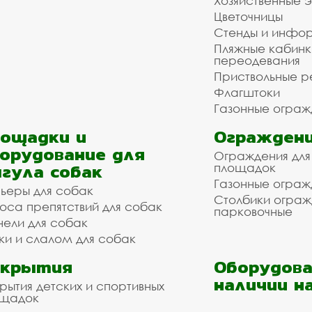
Хозяйственные 
Цветочницы
Стенды и инфо
Пляжные кабинк
переодевания
Приствольные р
Флагштоки
Газонные ограж
ощадки и
Ограждени
орудование для
Ограждения для
гула собак
площадок
Газонные ограж
ьеры для собак
Столбики огра
оса препятствий для собак
парковочные
нели для собак
ки и слалом для собак
окрытия
Оборудова
наличии н
рытия детских и спортивных
ощадок