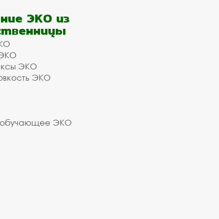
ние ЭКО из
ственницы
КО
 ЭКО
ексы ЭКО
овкость ЭКО
 обучающее ЭКО