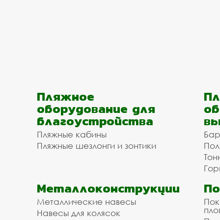
Пляжное
Пл
оборудование для
об
благоустройства
вы
Пляжные кабины
Бар
Пляжные шезлонги и зонтики
Пол
Тон
Гор
Металлоконструкции
П
Металлические навесы
Пок
пл
Навесы для колясок