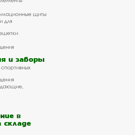
элементы
рмационные щиты
и для
ешетки
дения
я и заборы
 спортивных
дения
ждающие,
ние в
а складе