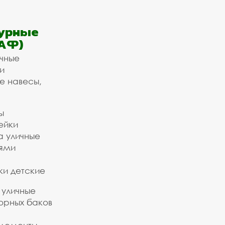
урные
АФ)
ичные
и
е навесы,
ы
ейки
а уличные
ьями
ки детские
 уличные
орных баков