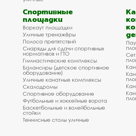
Спортивные
К
площадки
ко
ко
Воркаут площадки
де
Уличные тренажёры
Полоса препятствий
Пау
пло
Снаряды для сдачи спортивных
нормативов и ГТО
Сет
пло
Гимнастические комплексы
Кан
Балансиры (детское спортивное
оборудование)
Кан
пло
Уличные канатные комплексы
Кан
Скалодромы
Кан
Спортивное оборудование
пло
Футбольные и хоккейные ворота
Баскетбольные и волейбольные
стойки
Теннисные столы уличные