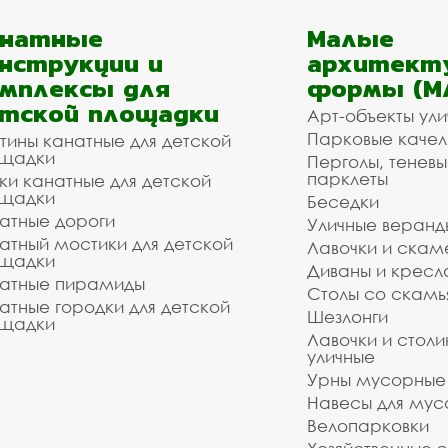
анатные
Малые
нструкции и
архитект
мплексы для
формы (М
тской площадки
Арт-объекты ул
Парковые качел
тины канатные для детской
щадки
Перголы, теневы
парклеты
ки канатные для детской
щадки
Беседки
атные дороги
Уличные веранд
атный мостики для детской
Лавочки и скам
щадки
Диваны и кресл
атные пирамиды
Столы со скам
атные городки для детской
Шезлонги
щадки
Лавочки и столи
уличные
Урны мусорные
Навесы для мус
Велопарковки