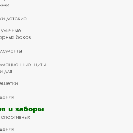
ьями
ки детские
 уличные
орных баков
элементы
рмационные щиты
и для
ешетки
дения
я и заборы
 спортивных
дения