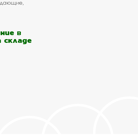
ждающие,
ние в
а складе