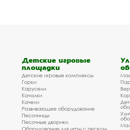
Детские игровые
Ул
площадки
об
Детские игровые комплексы
Ма
Горки
Пар
Карусели
Вер
Качалки
Кор
Качели
Дет
обо
Развивающее оборудование
Ули
Песочницы
обо
Песочные дворики
Мал
Оборудование для игры с песком