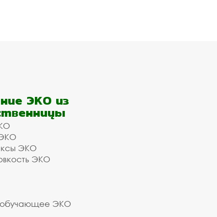
ние ЭКО из
ственницы
КО
 ЭКО
ексы ЭКО
овкость ЭКО
 обучающее ЭКО