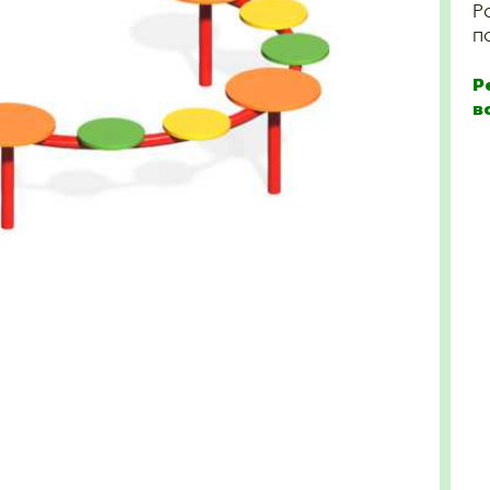
Р
п
Р
в