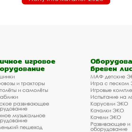
ичное игровое
Оборудова
орудование
бревен ли
шинки
МАФ детские Э
овозы и тракторы
Игра с песком
толёты и самолёты
Игровые компл
аблики
Испытание на л
ское развивающее
Карусели ЭКО
рудование
Качалки ЭКО
чное музыкальное
Качели ЭКО
рудование
Развивающее и
енький пешеход
оборудование