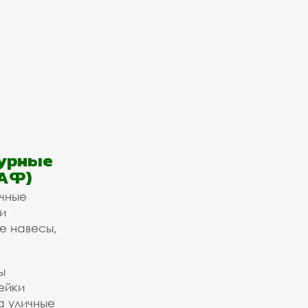
урные
АФ)
ичные
и
е навесы,
ы
ейки
а уличные