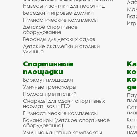
Лаб
Навесы и зонтики для песочниц
Ман
Беседки и игровые домики
Вст
Гимнастические комплексы
Игр
Детское спортивное
оборудование
Веранды для детских садов
Детские скамейки и столики
уличные
Спортивные
К
площадки
ко
ко
Воркаут площадки
де
Уличные тренажёры
Полоса препятствий
Пау
пло
Снаряды для сдачи спортивных
нормативов и ГТО
Сет
пло
Гимнастические комплексы
Кан
Балансиры (детское спортивное
оборудование)
Кан
пло
Уличные канатные комплексы