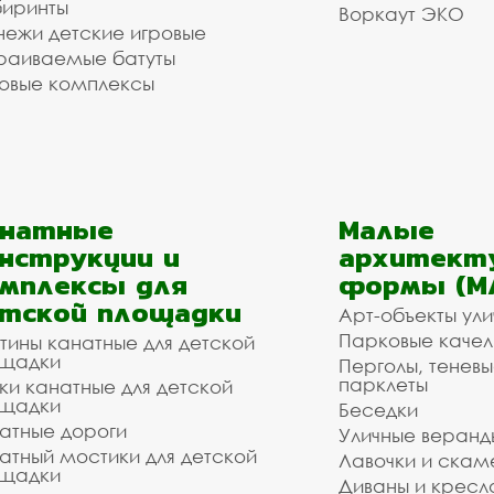
иринты
Воркаут ЭКО
ежи детские игровые
раиваемые батуты
овые комплексы
анатные
Малые
нструкции и
архитект
мплексы для
формы (М
тской площадки
Арт-объекты ул
Парковые качел
тины канатные для детской
щадки
Перголы, теневы
парклеты
ки канатные для детской
щадки
Беседки
атные дороги
Уличные веранд
атный мостики для детской
Лавочки и скам
щадки
Диваны и кресл