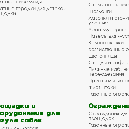
атные пирамиды
Столы со скам
атные городки для детской
Шезлонги
щадки
Лавочки и столи
уличные
Урны мусорные
Навесы для мус
Велопарковки
Хозяйственные 
Цветочницы
Стенды и инфо
Пляжные кабинк
переодевания
Приствольные р
Флагштоки
Газонные ограж
ощадки и
Ограждени
орудование для
Ограждения для
гула собак
площадок
Газонные ограж
ьеры для собак