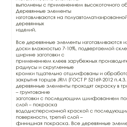
выполнены с применением высокоточного об
Деревянные элементы

изготавливаются на полуавтоматизированной
деревянных

изделий.

Все деревянные элементы изготавливаются из
доски влажностью 7-10%, подвергаемой склей
ширине заготовки с

применением клеев зарубежных производител
радиусы и скругленные

кромки тщательно отшлифованы и обработа
закрытия торцов JRM (ГОСТ Р 52169-2012 п.4.3.1
деревянные элементы проходят окраску в три
– грунтование

заготовки с последующим шлифованием пове
слой – покраска

вододисперсионной краской с последующ
поверхности, третий слой –

финишная покраска. Все деревянные элеме