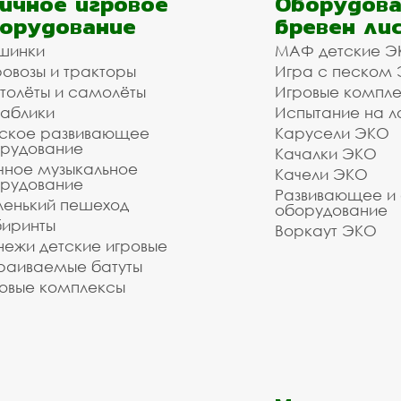
ичное игровое
Оборудова
орудование
бревен ли
шинки
МАФ детские Э
овозы и тракторы
Игра с песком
толёты и самолёты
Игровые компл
аблики
Испытание на л
ское развивающее
Карусели ЭКО
рудование
Качалки ЭКО
чное музыкальное
Качели ЭКО
рудование
Развивающее и
енький пешеход
оборудование
иринты
Воркаут ЭКО
ежи детские игровые
раиваемые батуты
овые комплексы