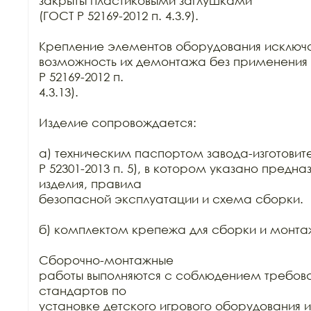
закрыты пластиковыми заглушками

(ГОСТ Р 52169-2012 п. 4.3.9).

Крепление элементов оборудования исключа
возможность их демонтажа без применения 
Р 52169-2012 п.

4.3.13).

Изделие сопровождается:

а) техническим паспортом завода-изготовите
Р 52301-2013 п. 5), в котором указано предна
изделия, правила

безопасной эксплуатации и схема сборки.

б) комплектом крепежа для сборки и монтаж
Сборочно-монтажные

работы выполняются с соблюдением требова
стандартов по

установке детского игрового оборудования 