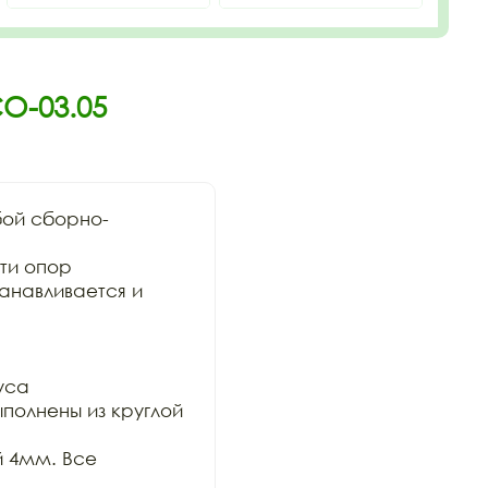
О-03.05
бой сборно-
и опор

анавливается и 
са

олнены из круглой 
 4мм. Все 