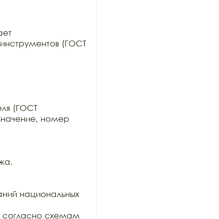
ет

инструментов (ГОСТ 
ля (ГОСТ

значение, номер 
а.

ний национальных 
и согласно схемам 