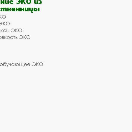
ние ЭКО из
ственницы
КО
 ЭКО
ексы ЭКО
овкость ЭКО
 обучающее ЭКО