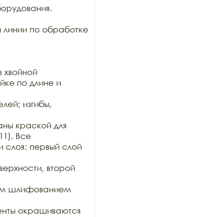
орудования. 
 линии по обработке 
 хвойной

ке по длине и 
ей; изгибы, 
ны краской для 
1). Все

 слоя: первый слой 
рхности, второй 
им шлифованием 
нты окрашиваются 