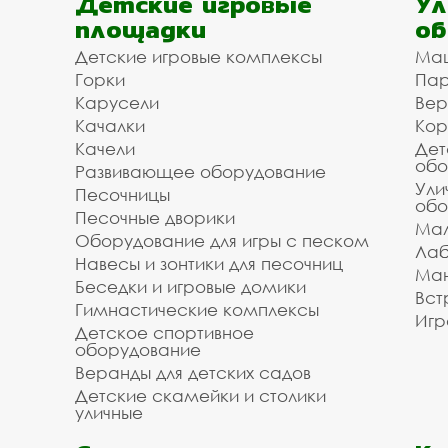
Детские игровые
Ул
площадки
об
Детские игровые комплексы
Ма
Горки
Пар
Карусели
Вер
Качалки
Кор
Качели
Дет
обо
Развивающее оборудование
Ули
Песочницы
обо
Песочные дворики
Мал
Оборудование для игры с песком
Лаб
Навесы и зонтики для песочниц
Ман
Беседки и игровые домики
Вст
Гимнастические комплексы
Игр
Детское спортивное
оборудование
Веранды для детских садов
Детские скамейки и столики
уличные