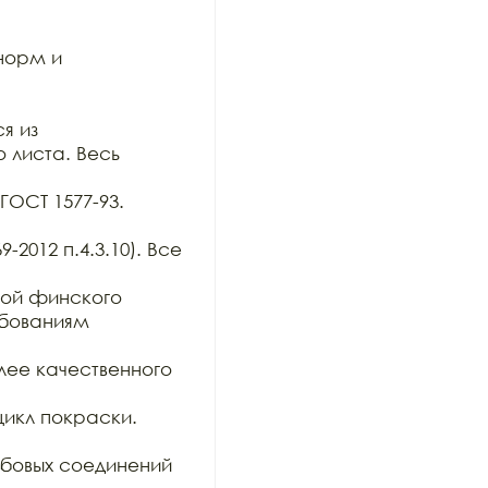
орм и 
 из

 листа. Весь 
ОСТ 1577-93. 
2012 п.4.3.10). Все 
ой финского 
бованиям 
ее качественного 
икл покраски.

бовых соединений 