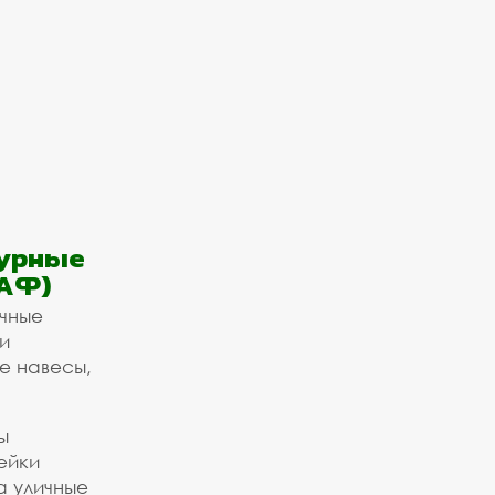
урные
АФ)
ичные
и
е навесы,
ы
ейки
а уличные