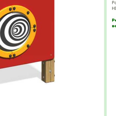
Р
H
Р
в