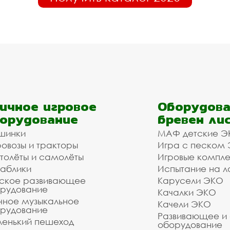
ичное игровое
Оборудова
орудование
бревен ли
шинки
МАФ детские Э
овозы и тракторы
Игра с песком
толёты и самолёты
Игровые компл
аблики
Испытание на л
ское развивающее
Карусели ЭКО
рудование
Качалки ЭКО
чное музыкальное
Качели ЭКО
рудование
Развивающее и
енький пешеход
оборудование