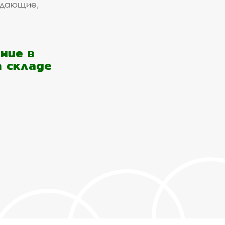
ждающие,
ние в
а складе