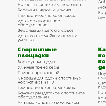
Лаб
Навесы и зонтики для песочниц
Ман
Беседки и игровые домики
Вст
Гимнастические комплексы
Игр
Детское спортивное
оборудование
Веранды для детских садов
Детские скамейки и столики
уличные
Спортивные
К
площадки
ко
ко
Воркаут площадки
де
Уличные тренажёры
Полоса препятствий
Пау
пло
Снаряды для сдачи спортивных
нормативов и ГТО
Сет
пло
Гимнастические комплексы
Кан
Балансиры (детское спортивное
оборудование)
Кан
пло
Уличные канатные комплексы