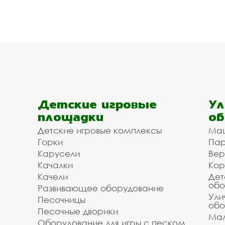
Детские игровые
Ул
площадки
об
Детские игровые комплексы
Ма
Горки
Пар
Карусели
Вер
Качалки
Кор
Качели
Дет
обо
Развивающее оборудование
Ули
Песочницы
обо
Песочные дворики
Мал
Оборудование для игры с песком