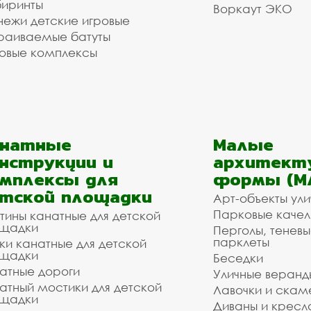
иринты
Воркаут ЭКО
ежи детские игровые
раиваемые батуты
овые комплексы
анатные
Малые
нструкции и
архитект
мплексы для
формы (М
тской площадки
Арт-объекты ул
Парковые качел
тины канатные для детской
щадки
Перголы, теневы
парклеты
ки канатные для детской
щадки
Беседки
атные дороги
Уличные веранд
атный мостики для детской
Лавочки и скам
щадки
Диваны и кресл