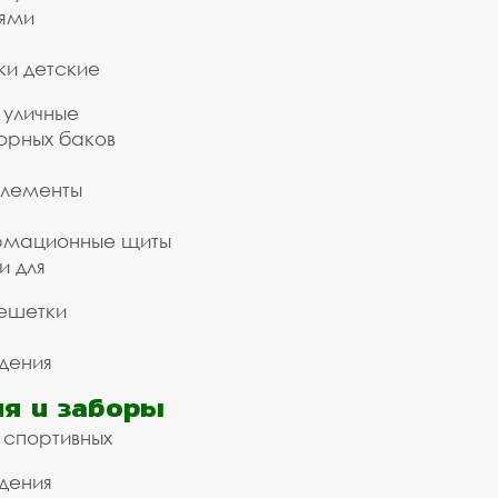
ьями
ки детские
 уличные
орных баков
элементы
рмационные щиты
и для
ешетки
дения
я и заборы
 спортивных
дения