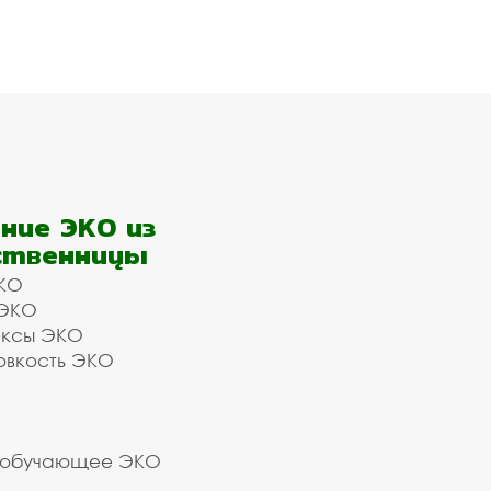
ние ЭКО из
ственницы
КО
 ЭКО
ексы ЭКО
овкость ЭКО
 обучающее ЭКО