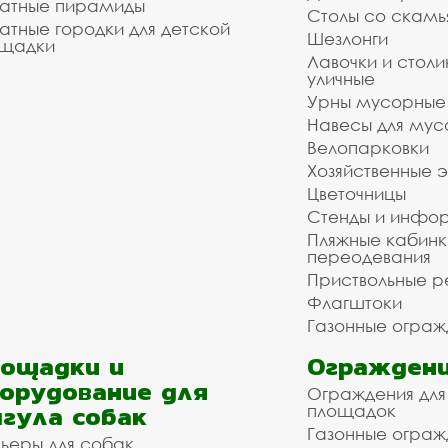
атные пирамиды
Столы со скам
атные городки для детской
Шезлонги
щадки
Лавочки и столи
уличные
Урны мусорные
Навесы для мус
Велопарковки
Хозяйственные 
Цветочницы
Стенды и инфо
Пляжные кабинк
переодевания
Приствольные р
Флагштоки
Газонные ограж
ощадки и
Ограждени
орудование для
Ограждения для
гула собак
площадок
Газонные ограж
ьеры для собак