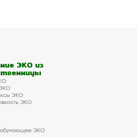
ние ЭКО из
ственницы
КО
 ЭКО
ексы ЭКО
овкость ЭКО
 обучающее ЭКО