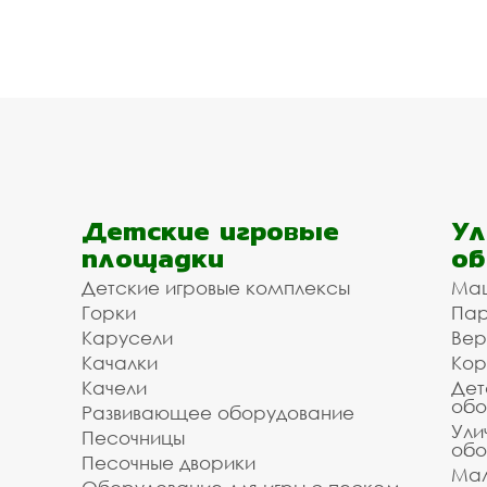
Детские игровые
Ул
площадки
об
Детские игровые комплексы
Ма
Горки
Пар
Карусели
Вер
Качалки
Кор
Качели
Дет
обо
Развивающее оборудование
Ули
Песочницы
обо
Песочные дворики
Мал