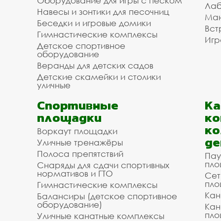
Оборудование для игры с песком
Лаб
Навесы и зонтики для песочниц
Ман
Беседки и игровые домики
Вст
Гимнастические комплексы
Игр
Детское спортивное
оборудование
Веранды для детских садов
Детские скамейки и столики
уличные
Спортивные
К
площадки
ко
ко
Воркаут площадки
де
Уличные тренажёры
Полоса препятствий
Пау
пло
Снаряды для сдачи спортивных
нормативов и ГТО
Сет
пло
Гимнастические комплексы
Кан
Балансиры (детское спортивное
оборудование)
Кан
пло
Уличные канатные комплексы