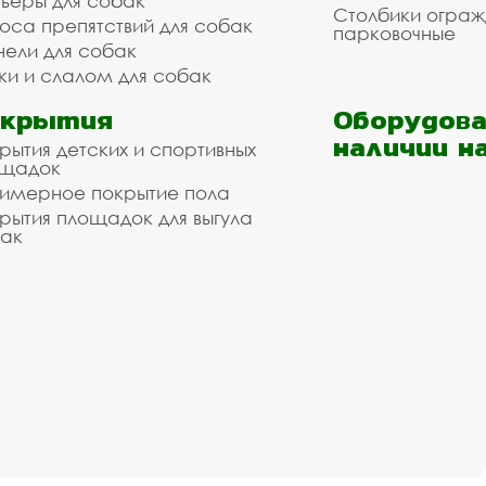
ьеры для собак
Столбики огра
оса препятствий для собак
парковочные
нели для собак
ки и слалом для собак
окрытия
Оборудова
наличии н
рытия детских и спортивных
ощадок
имерное покрытие пола
рытия площадок для выгула
ак