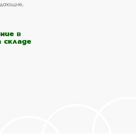
ждающие,
ние в
а складе