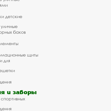
ьями
ки детские
 уличные
орных баков
элементы
рмационные щиты
и для
ешетки
дения
я и заборы
 спортивных
дения