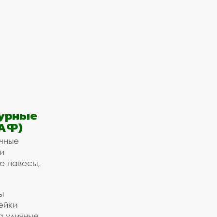
урные
АФ)
ичные
и
е навесы,
ы
ейки
а уличные