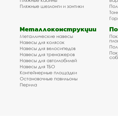
Пляжные кабины
Бар
Пляжные шезлонги и зонтики
Пол
Тон
Гор
Металлоконструкции
П
Металлические навесы
Пок
пл
Навесы для колясок
Пол
Навесы для велосипедов
Пок
Навесы для тренажеров
соб
Навесы для автомобилей
Навесы для ТБО
Контейнерные площадки
Остановочные павильоны
Перила