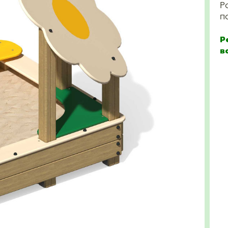
Р
п
Р
в