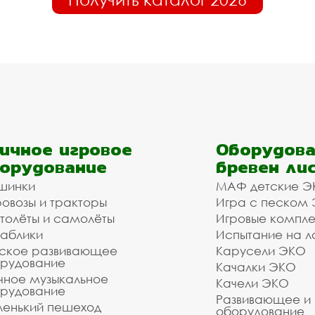
ичное игровое
Оборудова
орудование
бревен ли
шинки
МАФ детские Э
овозы и тракторы
Игра с песком
толёты и самолёты
Игровые компл
аблики
Испытание на л
ское развивающее
Карусели ЭКО
рудование
Качалки ЭКО
чное музыкальное
Качели ЭКО
рудование
Развивающее и
енький пешеход
оборудование