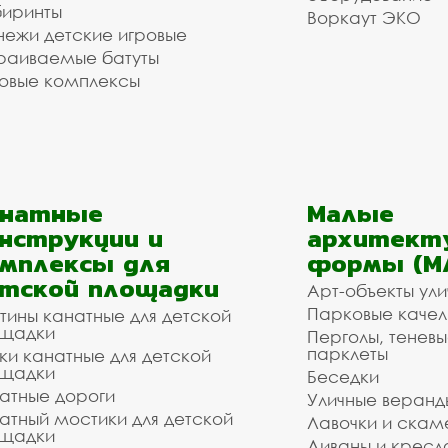
иринты
Воркаут ЭКО
ежи детские игровые
раиваемые батуты
овые комплексы
анатные
Малые
нструкции и
архитект
мплексы для
формы (М
тской площадки
Арт-объекты ул
Парковые качел
тины канатные для детской
щадки
Перголы, теневы
парклеты
ки канатные для детской
щадки
Беседки
атные дороги
Уличные веранд
атный мостики для детской
Лавочки и скам
щадки
Диваны и кресл