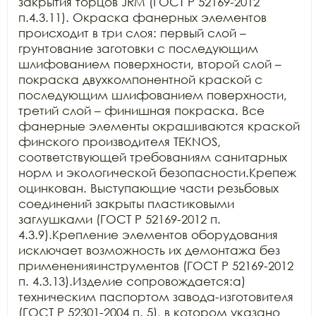
закрытия торцов JRM (ГОСТ Р 52169-2012 
п.4.3.11). Окраска фанерных элементов 
происходит в три слоя: первый слой – 
грунтование заготовки с последующим 
шлифованием поверхности, второй слой – 
покраска двухкомпонентной краской с 
последующим шлифованием поверхности, 
третий слой – финишная покраска. Все 
фанерные элементы окрашиваются краской 
финского производителя TEKNOS, 
соответствующей требованиям санитарных 
норм и экологической безопасности.Крепеж 
оцинкован. Выступающие части резьбовых 
соединений закрыты пластиковыми 
заглушками (ГОСТ Р 52169-2012 п. 
4.3.9).Крепление элементов оборудования 
исключает возможность их демонтажа без 
примененияинструментов (ГОСТ Р 52169-2012 
п. 4.3.13).Изделие сопровождается:а) 
техническим паспортом завода-изготовителя 
(ГОСТ Р 52301-2004 п. 5), в котором указано 