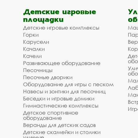
Детские игровые
Ул
площадки
об
Детские игровые комплексы
Ма
Горки
Пар
Карусели
Вер
Качалки
Кор
Качели
Дет
обо
Развивающее оборудование
Ули
Песочницы
обо
Песочные дворики
Мал
Оборудование для игры с песком
Лаб
Навесы и зонтики для песочниц
Ман
Беседки и игровые домики
Вст
Гимнастические комплексы
Игр
Детское спортивное
оборудование
Веранды для детских садов
Детские скамейки и столики
уличные