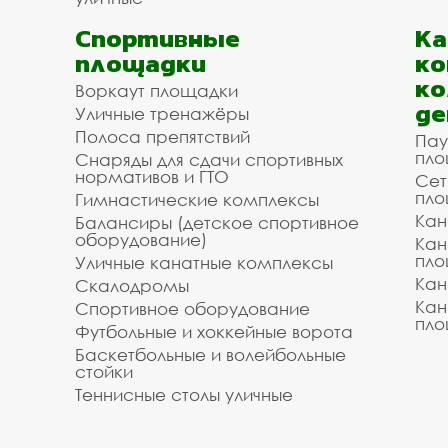
Спортивные
К
площадки
ко
ко
Воркаут площадки
де
Уличные тренажёры
Полоса препятствий
Пау
пло
Снаряды для сдачи спортивных
нормативов и ГТО
Сет
пло
Гимнастические комплексы
Кан
Балансиры (детское спортивное
оборудование)
Кан
пло
Уличные канатные комплексы
Кан
Скалодромы
Кан
Спортивное оборудование
пло
Футбольные и хоккейные ворота
Баскетбольные и волейбольные
стойки
Теннисные столы уличные