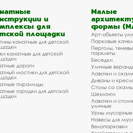
анатные
Малые
нструкции и
архитект
мплексы для
формы (М
тской площадки
Арт-объекты ул
Парковые качел
тины канатные для детской
щадки
Перголы, теневы
парклеты
ки канатные для детской
щадки
Беседки
атные дороги
Уличные веранд
атный мостики для детской
Лавочки и скам
щадки
Диваны и кресл
атные пирамиды
Столы со скам
атные городки для детской
Шезлонги
щадки
Лавочки и столи
уличные
Урны мусорные
Навесы для мус
Велопарковки