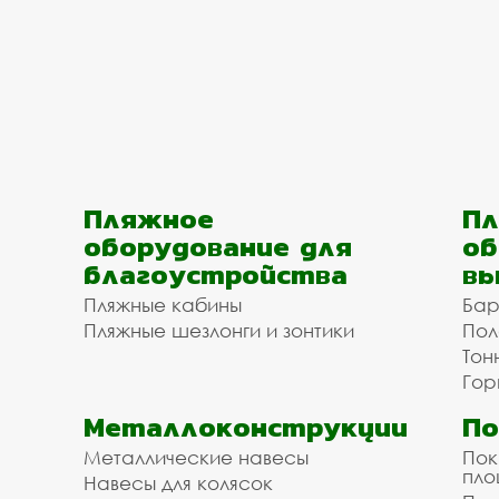
Пляжное
Пл
оборудование для
об
благоустройства
вы
Пляжные кабины
Бар
Пляжные шезлонги и зонтики
Пол
Тон
Гор
Металлоконструкции
П
Металлические навесы
Пок
пл
Навесы для колясок