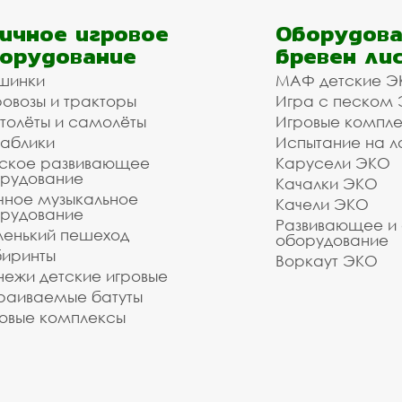
ичное игровое
Оборудова
орудование
бревен ли
шинки
МАФ детские Э
овозы и тракторы
Игра с песком
толёты и самолёты
Игровые компл
аблики
Испытание на л
ское развивающее
Карусели ЭКО
рудование
Качалки ЭКО
чное музыкальное
Качели ЭКО
рудование
Развивающее и
енький пешеход
оборудование
иринты
Воркаут ЭКО
ежи детские игровые
раиваемые батуты
овые комплексы