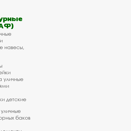
урные
АФ)
ичные
и
е навесы,
ы
ейки
а уличные
ьями
ки детские
 уличные
орных баков