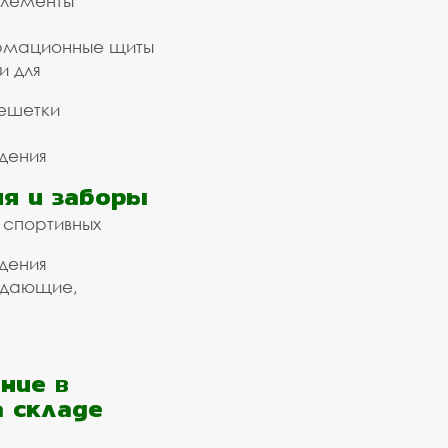
элементы
рмационные щиты
и для
ешетки
дения
я и заборы
 спортивных
дения
ждающие,
ние в
а складе