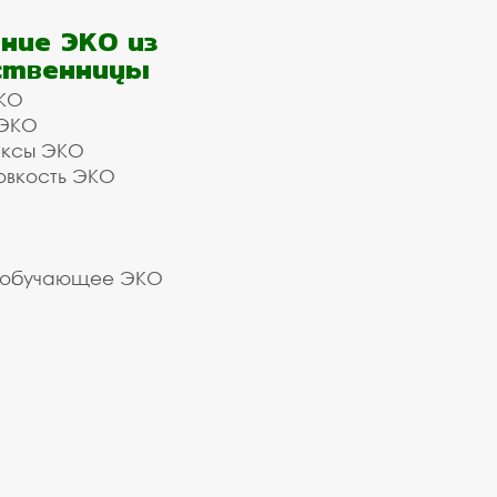
ние ЭКО из
ственницы
КО
 ЭКО
ексы ЭКО
овкость ЭКО
 обучающее ЭКО