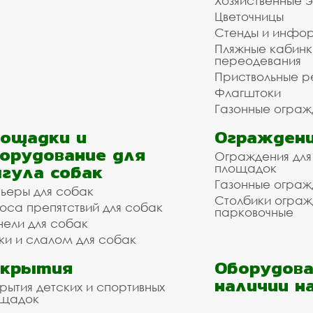
Хозяйственные 
Цветочницы
Стенды и инфо
Пляжные кабинк
переодевания
Приствольные р
Флагштоки
Газонные ограж
ощадки и
Ограждени
орудование для
Ограждения для
гула собак
площадок
Газонные ограж
ьеры для собак
Столбики огра
оса препятствий для собак
парковочные
нели для собак
ки и слалом для собак
окрытия
Оборудова
наличии н
рытия детских и спортивных
ощадок