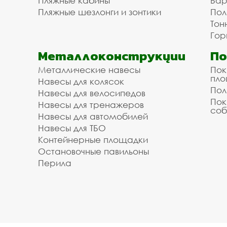
Пляжные кабины
Бар
Пляжные шезлонги и зонтики
Пол
Тон
Гор
Металлоконструкции
П
Металлические навесы
Пок
пл
Навесы для колясок
Пол
Навесы для велосипедов
Пок
Навесы для тренажеров
соб
Навесы для автомобилей
Навесы для ТБО
Контейнерные площадки
Остановочные павильоны
Перила