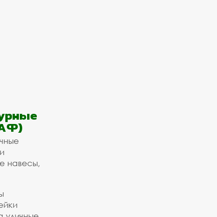
урные
АФ)
ичные
и
е навесы,
ы
ейки
а уличные