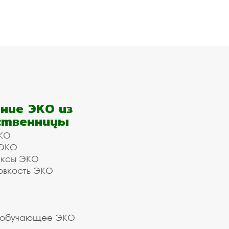
ние ЭКО из
ственницы
КО
 ЭКО
ексы ЭКО
овкость ЭКО
 обучающее ЭКО