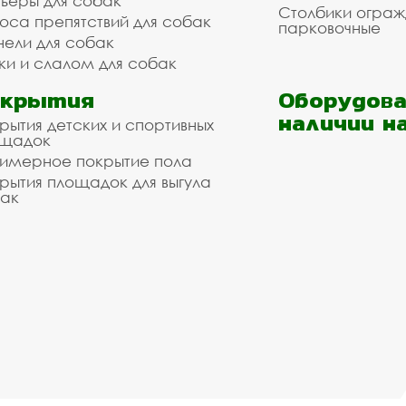
ьеры для собак
Столбики огра
оса препятствий для собак
парковочные
нели для собак
ки и слалом для собак
окрытия
Оборудова
наличии н
рытия детских и спортивных
ощадок
имерное покрытие пола
рытия площадок для выгула
ак