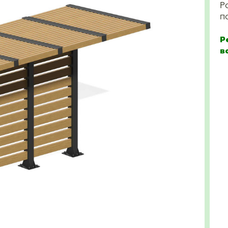
Р
п
Р
в