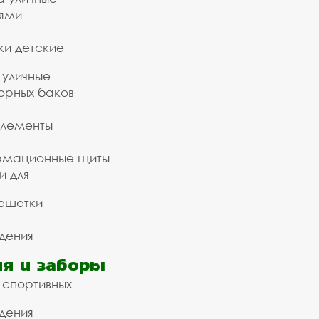
ьями
ки детские
 уличные
орных баков
элементы
рмационные щиты
и для
ешетки
дения
я и заборы
 спортивных
дения