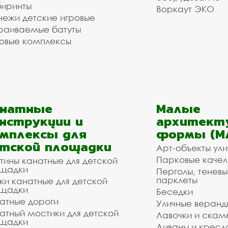
иринты
Воркаут ЭКО
ежи детские игровые
раиваемые батуты
овые комплексы
анатные
Малые
нструкции и
архитект
мплексы для
формы (М
тской площадки
Арт-объекты ул
Парковые качел
тины канатные для детской
щадки
Перголы, теневы
парклеты
ки канатные для детской
щадки
Беседки
атные дороги
Уличные веранд
атный мостики для детской
Лавочки и скам
щадки
Диваны и кресл