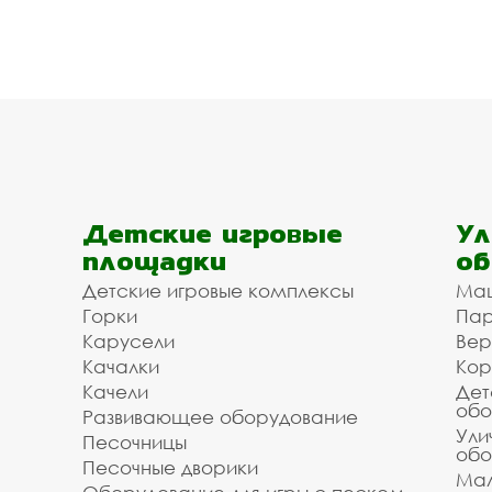
Детские игровые
Ул
площадки
об
Детские игровые комплексы
Ма
Горки
Пар
Карусели
Вер
Качалки
Кор
Качели
Дет
обо
Развивающее оборудование
Ули
Песочницы
обо
Песочные дворики
Мал