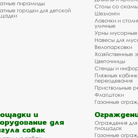
атные пирамиды
Столы со скам
атные городки для детской
Шезлонги
щадки
Лавочки и столи
уличные
Урны мусорные
Навесы для мус
Велопарковки
Хозяйственные 
Цветочницы
Стенды и инфо
Пляжные кабинк
переодевания
Приствольные р
Флагштоки
Газонные ограж
ощадки и
Ограждени
орудование для
Ограждения для
гула собак
площадок
Газонные ограж