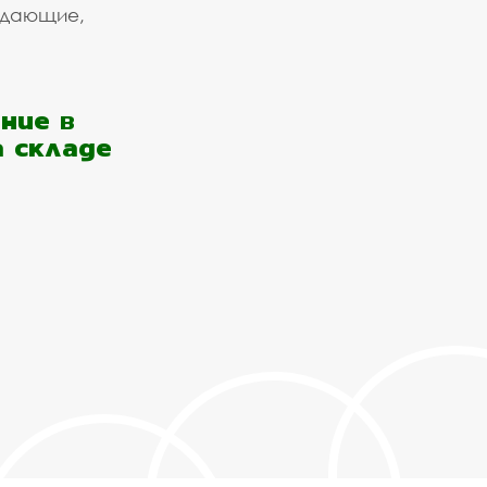
ждающие,
ние в
а складе