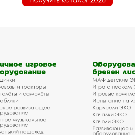
ичное игровое
Оборудова
орудование
бревен ли
шинки
МАФ детские Э
овозы и тракторы
Игра с песком
толёты и самолёты
Игровые компл
аблики
Испытание на л
ское развивающее
Карусели ЭКО
рудование
Качалки ЭКО
чное музыкальное
Качели ЭКО
рудование
Развивающее и
енький пешеход
оборудование