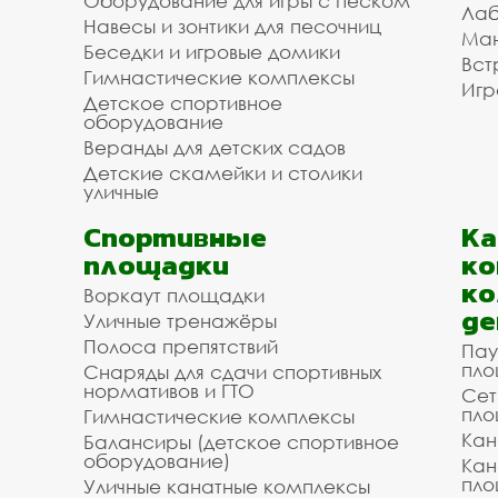
Оборудование для игры с песком
Лаб
Навесы и зонтики для песочниц
Ман
Беседки и игровые домики
Вст
Гимнастические комплексы
Игр
Детское спортивное
оборудование
Веранды для детских садов
Детские скамейки и столики
уличные
Спортивные
К
площадки
ко
ко
Воркаут площадки
де
Уличные тренажёры
Полоса препятствий
Пау
пло
Снаряды для сдачи спортивных
нормативов и ГТО
Сет
пло
Гимнастические комплексы
Кан
Балансиры (детское спортивное
оборудование)
Кан
пло
Уличные канатные комплексы