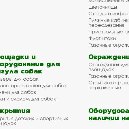
Хозяйственные 
Цветочницы
Стенды и инфо
Пляжные кабинк
переодевания
Приствольные р
Флагштоки
Газонные ограж
ощадки и
Ограждени
орудование для
Ограждения для
гула собак
площадок
Газонные ограж
ьеры для собак
Столбики огра
оса препятствий для собак
парковочные
нели для собак
ки и слалом для собак
окрытия
Оборудова
наличии н
рытия детских и спортивных
ощадок