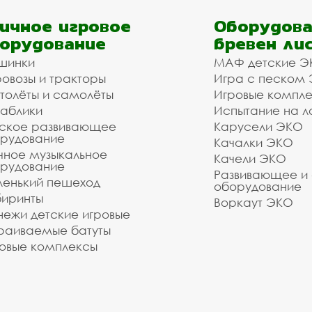
ичное игровое
Оборудова
орудование
бревен ли
шинки
МАФ детские Э
овозы и тракторы
Игра с песком
толёты и самолёты
Игровые компл
аблики
Испытание на л
ское развивающее
Карусели ЭКО
рудование
Качалки ЭКО
чное музыкальное
Качели ЭКО
рудование
Развивающее и
енький пешеход
оборудование
иринты
Воркаут ЭКО
ежи детские игровые
раиваемые батуты
овые комплексы