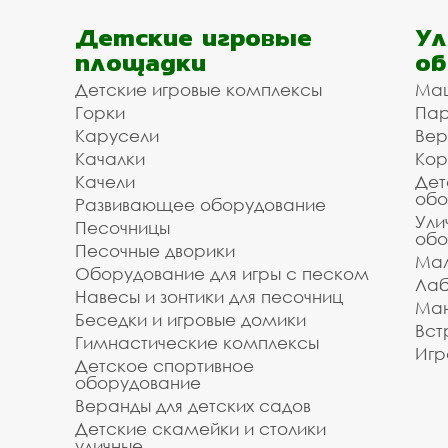
Детские игровые
Ул
площадки
об
Детские игровые комплексы
Ма
Горки
Пар
Карусели
Вер
Качалки
Кор
Качели
Дет
обо
Развивающее оборудование
Ули
Песочницы
обо
Песочные дворики
Мал
Оборудование для игры с песком
Лаб
Навесы и зонтики для песочниц
Ман
Беседки и игровые домики
Вст
Гимнастические комплексы
Игр
Детское спортивное
оборудование
Веранды для детских садов
Детские скамейки и столики
уличные