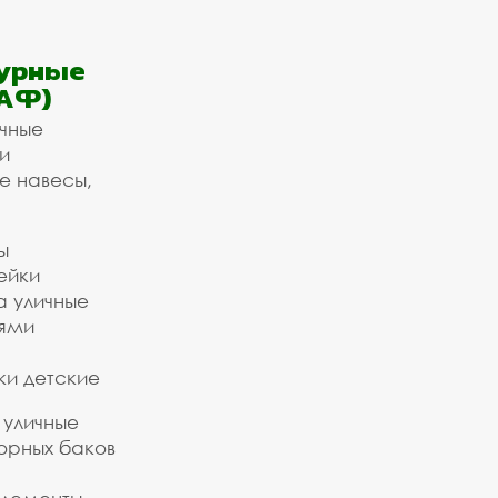
урные
АФ)
ичные
и
е навесы,
ы
ейки
а уличные
ьями
ки детские
 уличные
орных баков