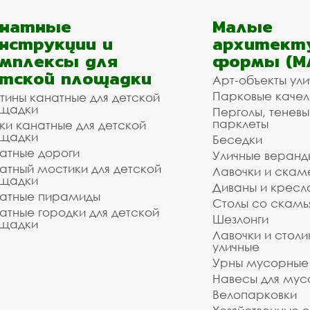
анатные
Малые
нструкции и
архитект
мплексы для
формы (М
тской площадки
Арт-объекты ул
Парковые качел
тины канатные для детской
щадки
Перголы, теневы
парклеты
ки канатные для детской
щадки
Беседки
атные дороги
Уличные веранд
атный мостики для детской
Лавочки и скам
щадки
Диваны и кресл
атные пирамиды
Столы со скам
атные городки для детской
Шезлонги
щадки
Лавочки и столи
уличные
Урны мусорные
Навесы для мус
Велопарковки