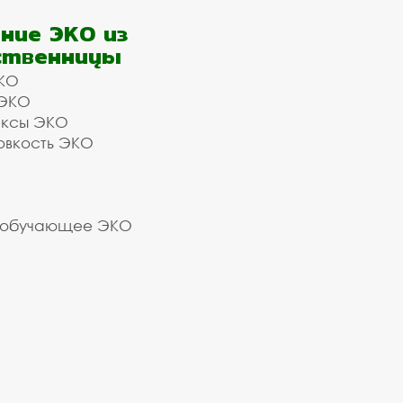
ние ЭКО из
ственницы
КО
 ЭКО
ексы ЭКО
овкость ЭКО
 обучающее ЭКО