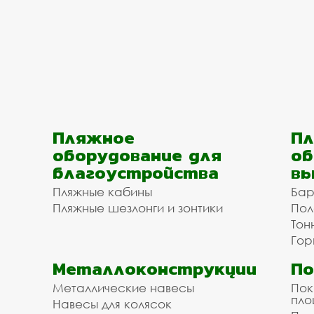
Пляжное
Пл
оборудование для
об
благоустройства
вы
Пляжные кабины
Бар
Пляжные шезлонги и зонтики
Пол
Тон
Гор
Металлоконструкции
П
Металлические навесы
Пок
пл
Навесы для колясок