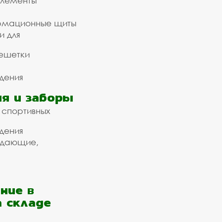
элементы
рмационные щиты
и для
ешетки
дения
я и заборы
 спортивных
дения
ждающие,
ние в
а складе