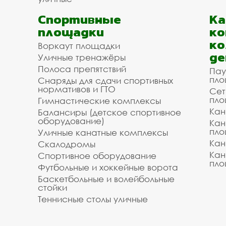
Спортивные
К
площадки
ко
ко
Воркаут площадки
де
Уличные тренажёры
Полоса препятствий
Пау
пло
Снаряды для сдачи спортивных
нормативов и ГТО
Сет
пло
Гимнастические комплексы
Кан
Балансиры (детское спортивное
оборудование)
Кан
пло
Уличные канатные комплексы
Кан
Скалодромы
Кан
Спортивное оборудование
пло
Футбольные и хоккейные ворота
Баскетбольные и волейбольные
стойки
Теннисные столы уличные