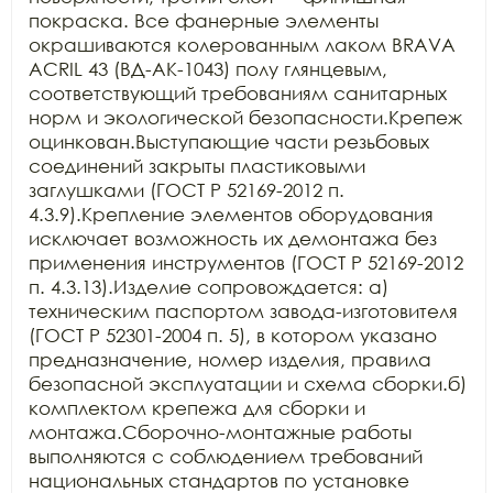
покраска. Все фанерные элементы 
окрашиваются колерованным лаком BRAVA 
ACRIL 43 (ВД-АК-1043) полу глянцевым, 
соответствующий требованиям санитарных 
норм и экологической безопасности.Крепеж 
оцинкован.Выступающие части резьбовых 
соединений закрыты пластиковыми 
заглушками (ГОСТ Р 52169-2012 п. 
4.3.9).Крепление элементов оборудования 
исключает возможность их демонтажа без 
применения инструментов (ГОСТ Р 52169-2012 
п. 4.3.13).Изделие сопровождается: а) 
техническим паспортом завода-изготовителя 
(ГОСТ Р 52301-2004 п. 5), в котором указано 
предназначение, номер изделия, правила 
безопасной эксплуатации и схема сборки.б) 
комплектом крепежа для сборки и 
монтажа.Сборочно-монтажные работы 
выполняются с соблюдением требований 
национальных стандартов по установке 