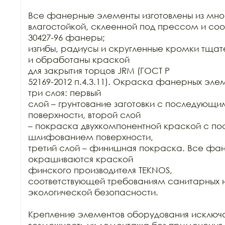
Все фанерные элементы изготовлены из мно
влагостойкой, склеенной под прессом и соо
30427-96 фанеры;

изгибы, радиусы и скругленные кромки тща
и обработаны краской

для закрытия торцов JRM (ГОСТ Р

52169-2012 п.4.3.11). Окраска фанерных элем
три слоя: первый

слой – грунтование заготовки с последующ
поверхности, второй слой

– покраска двухкомпонентной краской с п
шлифованием поверхности,

третий слой – финишная покраска. Все фан
окрашиваются краской

финского производителя TEKNOS,

соответствующей требованиям санитарных н
экологической безопасности.

Крепление элементов оборудования исключа