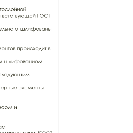
гослойной

тветствующей ГОСТ 
тельно отшлифованы 
ентов происходит в 
им шлифованием 
оследующим 
ерные элементы 
орм и 
ет
