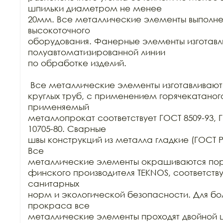
шпильки диаметром не менее

20мм. Все металлические элементы выполн
высокоточного

оборудования. Фанерные элементы изготавли
полуавтоматизированной линии

по обработке изделий.

 Все металлические элементы изготавливаютс
круглых труб, с применением горячекатаного
применяемый

металлопрокат соответствует ГОСТ 8509-93, Г
10705-80. Сварные

швы конструкций из металла гладкие (ГОСТ Р 52
Все

металлические элементы окрашиваются пор
финского производителя TEKNOS, соответст
санитарных

норм и экологической безопасности. Для бол
прокраса все

металлические элементы проходят двойной ц