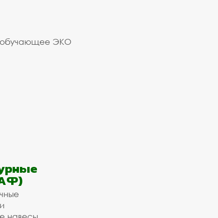
 обучающее ЭКО
урные
АФ)
ичные
и
е навесы,