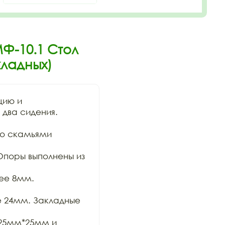
Ф-10.1 Стол
кладных)
ию и

два сидения. 
о скамьями 
поры выполнены из 
ее 8мм. 
 24мм. Закладные 
25мм*25мм и 