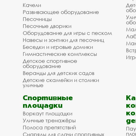
Качели
Дет
обо
Развивающее оборудование
Ули
Песочницы
обо
Песочные дворики
Мал
Оборудование для игры с песком
Лаб
Навесы и зонтики для песочниц
Ман
Беседки и игровые домики
Вст
Гимнастические комплексы
Игр
Детское спортивное
оборудование
Веранды для детских садов
Детские скамейки и столики
уличные
Спортивные
К
площадки
ко
ко
Воркаут площадки
де
Уличные тренажёры
Полоса препятствий
Пау
пло
Снаряды для сдачи спортивных