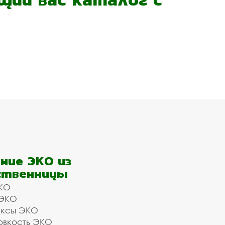
ние ЭКО из
ственницы
КО
 ЭКО
ексы ЭКО
овкость ЭКО