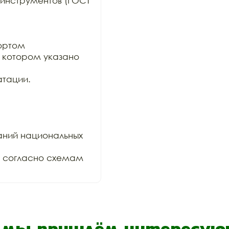
инструментов (ГОСТ 
ртом

 в котором указано 
тации.

ний национальных 
и согласно схемам 
- мы пришлём интересующ