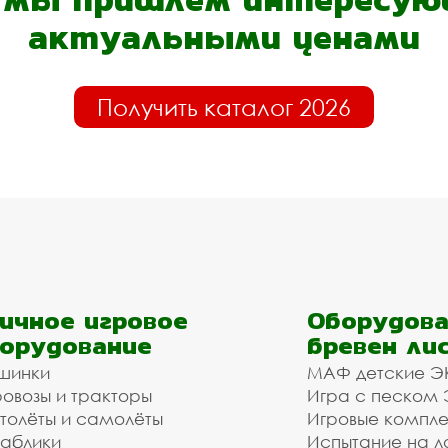
актуальными ценами
Получить каталог 2026
ичное игровое
Оборудова
орудование
бревен ли
шинки
МАФ детские Э
овозы и тракторы
Игра с песком
толёты и самолёты
Игровые компл
аблики
Испытание на л