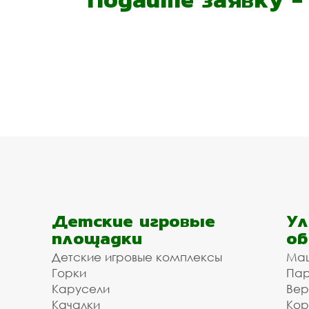
Детские игровые
Ул
площадки
об
Детские игровые комплексы
Ма
Горки
Пар
Карусели
Вер
Качалки
Кор