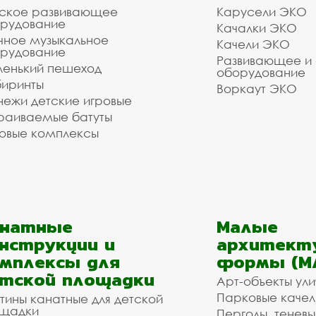
ское развивающее
Карусели ЭКО
рудование
Качалки ЭКО
чное музыкальное
Качели ЭКО
рудование
Развивающее и
енький пешеход
оборудование
иринты
Воркаут ЭКО
ежи детские игровые
раиваемые батуты
овые комплексы
анатные
Малые
нструкции и
архитект
мплексы для
формы (М
тской площадки
Арт-объекты ул
Парковые качел
тины канатные для детской
щадки
Перголы, теневы