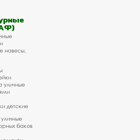
урные
АФ)
ичные
и
е навесы,
ы
ейки
а уличные
ьями
ки детские
 уличные
орных баков