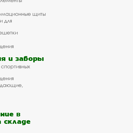
элементы
рмационные щиты
и для
ешетки
дения
я и заборы
 спортивных
дения
ждающие,
ние в
а складе