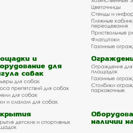
Хозяйственные 
Цветочницы
Стенды и инфо
Пляжные кабинк
переодевания
Приствольные р
Флагштоки
Газонные ограж
ощадки и
Ограждени
орудование для
Ограждения для
гула собак
площадок
Газонные ограж
ьеры для собак
Столбики огра
оса препятствий для собак
парковочные
нели для собак
ки и слалом для собак
окрытия
Оборудова
наличии н
рытия детских и спортивных
ощадок