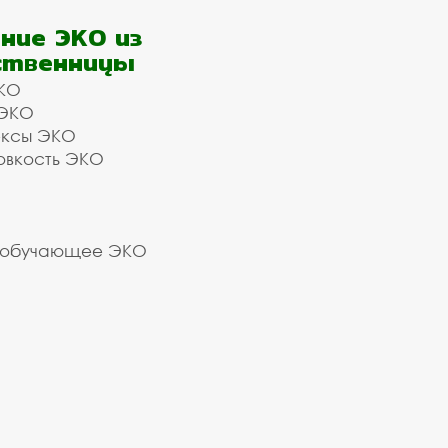
ние ЭКО из
ственницы
КО
 ЭКО
ексы ЭКО
овкость ЭКО
 обучающее ЭКО