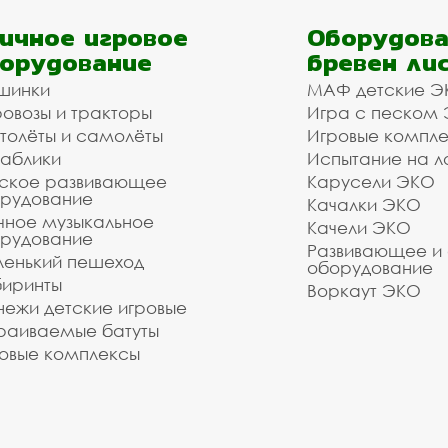
ичное игровое
Оборудова
орудование
бревен ли
шинки
МАФ детские Э
овозы и тракторы
Игра с песком
толёты и самолёты
Игровые компл
аблики
Испытание на л
ское развивающее
Карусели ЭКО
рудование
Качалки ЭКО
чное музыкальное
Качели ЭКО
рудование
Развивающее и
енький пешеход
оборудование
иринты
Воркаут ЭКО
ежи детские игровые
раиваемые батуты
овые комплексы