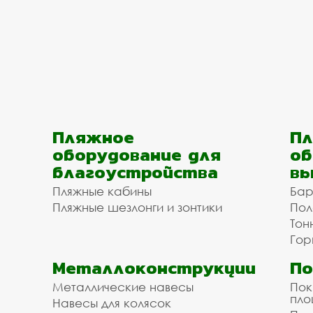
Пляжное
Пл
оборудование для
об
благоустройства
вы
Пляжные кабины
Бар
Пляжные шезлонги и зонтики
Пол
Тон
Гор
Металлоконструкции
П
Металлические навесы
Пок
пл
Навесы для колясок