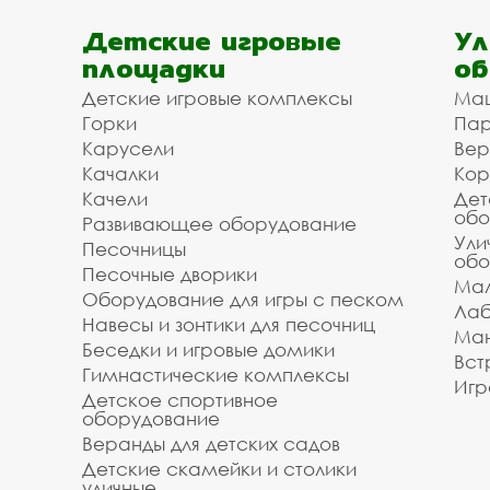
Детские игровые
Ул
площадки
об
Детские игровые комплексы
Ма
Горки
Пар
Карусели
Вер
Качалки
Кор
Качели
Дет
обо
Развивающее оборудование
Ули
Песочницы
обо
Песочные дворики
Мал
Оборудование для игры с песком
Лаб
Навесы и зонтики для песочниц
Ман
Беседки и игровые домики
Вст
Гимнастические комплексы
Игр
Детское спортивное
оборудование
Веранды для детских садов
Детские скамейки и столики
уличные