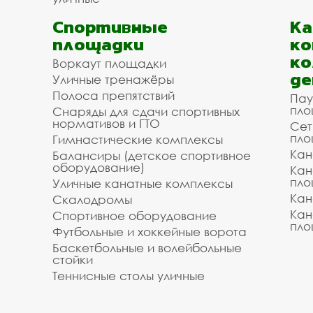
Спортивные
К
площадки
ко
ко
Воркаут площадки
де
Уличные тренажёры
Полоса препятствий
Пау
пло
Снаряды для сдачи спортивных
нормативов и ГТО
Сет
пло
Гимнастические комплексы
Кан
Балансиры (детское спортивное
оборудование)
Кан
пло
Уличные канатные комплексы
Кан
Скалодромы
Кан
Спортивное оборудование
пло
Футбольные и хоккейные ворота
Баскетбольные и волейбольные
стойки
Теннисные столы уличные