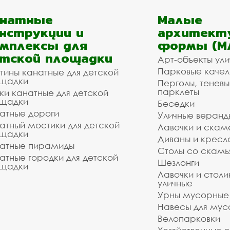
анатные
Малые
нструкции и
архитект
мплексы для
формы (М
тской площадки
Арт-объекты ул
Парковые качел
тины канатные для детской
щадки
Перголы, теневы
парклеты
ки канатные для детской
щадки
Беседки
атные дороги
Уличные веранд
атный мостики для детской
Лавочки и скам
щадки
Диваны и кресл
атные пирамиды
Столы со скам
атные городки для детской
Шезлонги
щадки
Лавочки и столи
уличные
Урны мусорные
Навесы для мус
Велопарковки