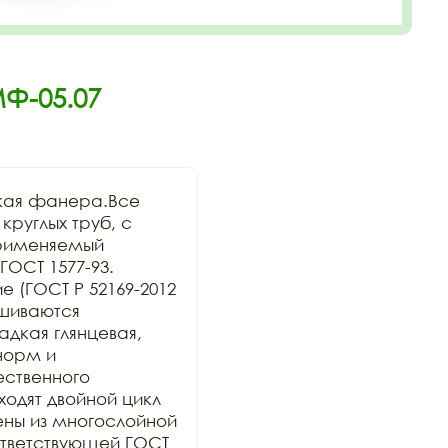
Ф-05.07
кая фанера.Все 
руглых труб, с 
рименяемый 
ОСТ 1577-93. 
 (ГОСТ Р 52169-2012 
шиваются 
дкая глянцевая, 
орм и 
ственного 
дят двойной цикл 
ны из многослойной 
тветствующей ГОСТ 