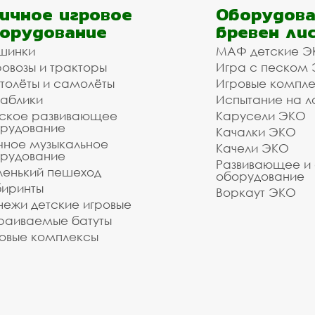
ичное игровое
Оборудова
орудование
бревен ли
шинки
МАФ детские Э
овозы и тракторы
Игра с песком
толёты и самолёты
Игровые компл
аблики
Испытание на л
ское развивающее
Карусели ЭКО
рудование
Качалки ЭКО
чное музыкальное
Качели ЭКО
рудование
Развивающее и
енький пешеход
оборудование
иринты
Воркаут ЭКО
ежи детские игровые
раиваемые батуты
овые комплексы