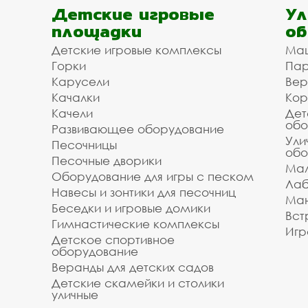
Детские игровые
Ул
площадки
об
Детские игровые комплексы
Ма
Горки
Пар
Карусели
Вер
Качалки
Кор
Качели
Дет
обо
Развивающее оборудование
Ули
Песочницы
обо
Песочные дворики
Мал
Оборудование для игры с песком
Лаб
Навесы и зонтики для песочниц
Ман
Беседки и игровые домики
Вст
Гимнастические комплексы
Игр
Детское спортивное
оборудование
Веранды для детских садов
Детские скамейки и столики
уличные