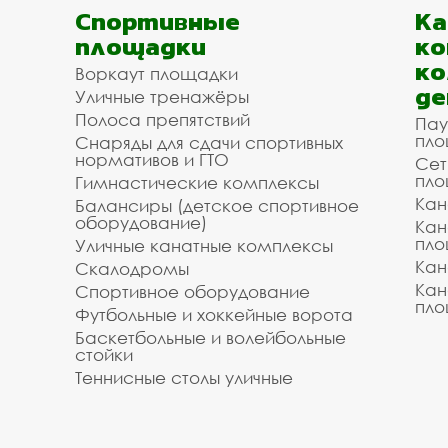
Спортивные
К
площадки
ко
ко
Воркаут площадки
де
Уличные тренажёры
Полоса препятствий
Пау
пло
Снаряды для сдачи спортивных
нормативов и ГТО
Сет
пло
Гимнастические комплексы
Кан
Балансиры (детское спортивное
оборудование)
Кан
пло
Уличные канатные комплексы
Кан
Скалодромы
Кан
Спортивное оборудование
пло
Футбольные и хоккейные ворота
Баскетбольные и волейбольные
стойки
Теннисные столы уличные