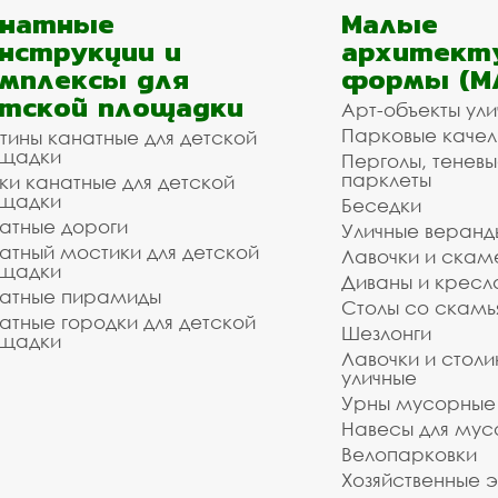
анатные
Малые
нструкции и
архитект
мплексы для
формы (М
тской площадки
Арт-объекты ул
Парковые качел
тины канатные для детской
щадки
Перголы, теневы
парклеты
ки канатные для детской
щадки
Беседки
атные дороги
Уличные веранд
атный мостики для детской
Лавочки и скам
щадки
Диваны и кресл
атные пирамиды
Столы со скам
атные городки для детской
Шезлонги
щадки
Лавочки и столи
уличные
Урны мусорные
Навесы для мус
Велопарковки
Хозяйственные 