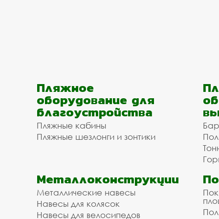
Пляжное
Пл
оборудование для
об
благоустройства
вы
Пляжные кабины
Бар
Пляжные шезлонги и зонтики
Пол
Тон
Гор
Металлоконструкции
П
Металлические навесы
Пок
пл
Навесы для колясок
Пол
Навесы для велосипедов