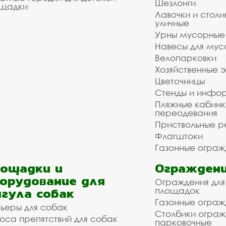
Шезлонги
щадки
Лавочки и столи
уличные
Урны мусорные
Навесы для мус
Велопарковки
Хозяйственные 
Цветочницы
Стенды и инфо
Пляжные кабинк
переодевания
Приствольные р
Флагштоки
Газонные ограж
ощадки и
Ограждени
орудование для
Ограждения для
гула собак
площадок
Газонные ограж
ьеры для собак
Столбики огра
оса препятствий для собак
парковочные