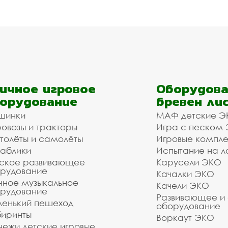
ичное игровое
Оборудова
орудование
бревен ли
шинки
МАФ детские Э
овозы и тракторы
Игра с песком
толёты и самолёты
Игровые компл
аблики
Испытание на л
ское развивающее
Карусели ЭКО
рудование
Качалки ЭКО
чное музыкальное
Качели ЭКО
рудование
Развивающее и
енький пешеход
оборудование
иринты
Воркаут ЭКО
ежи детские игровые