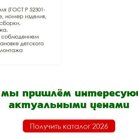
ля (ГОСТ Р 52301-
, номер изделия, 
сборки.

а.

 соблюдением 
ановке детского 
монтажа 
- мы пришлём интересующ
актуальными ценами
Получить каталог 2026