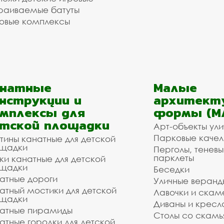
раиваемые батуты
овые комплексы
анатные
Малые
нструкции и
архитект
мплексы для
формы (М
тской площадки
Арт-объекты ул
Парковые качел
тины канатные для детской
щадки
Перголы, теневы
парклеты
ки канатные для детской
щадки
Беседки
атные дороги
Уличные веранд
атный мостики для детской
Лавочки и скам
щадки
Диваны и кресл
атные пирамиды
Столы со скам
атные городки для детской