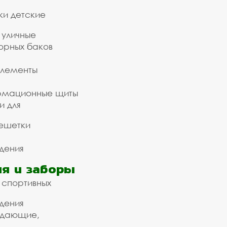
ки детские
 уличные
орных баков
элементы
рмационные щиты
и для
ешетки
дения
я и заборы
 спортивных
дения
ждающие,