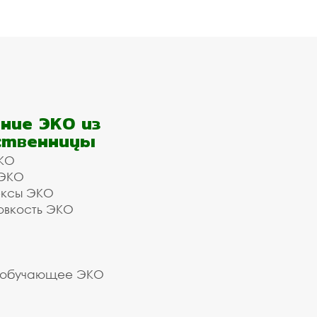
ние ЭКО из
ственницы
КО
 ЭКО
ексы ЭКО
овкость ЭКО
 обучающее ЭКО