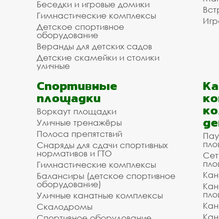
Беседки и игровые домики
Вст
Гимнастические комплексы
Игр
Детское спортивное
оборудование
Веранды для детских садов
Детские скамейки и столики
уличные
Спортивные
К
площадки
ко
ко
Воркаут площадки
де
Уличные тренажёры
Полоса препятствий
Пау
пло
Снаряды для сдачи спортивных
нормативов и ГТО
Сет
пло
Гимнастические комплексы
Кан
Балансиры (детское спортивное
оборудование)
Кан
пло
Уличные канатные комплексы
Кан
Скалодромы
Кан
Спортивное оборудование