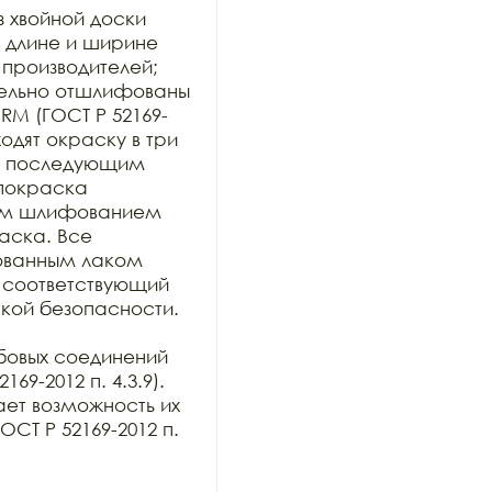
 хвойной доски 
 длине и ширине 
производителей; 
тельно отшлифованы 
RM (ГОСТ Р 52169-
одят окраску в три 
 с последующим 
покраска 
им шлифованием 
ска. Все 
ванным лаком 
 соответствующий 
кой безопасности.

овых соединений 
9-2012 п. 4.3.9).

ет возможность их 
Т Р 52169-2012 п. 