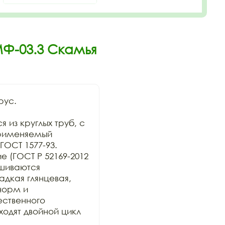
МФ-03.3 Скамья
ус.

из круглых труб, с 
рименяемый 
ОСТ 1577-93. 
 (ГОСТ Р 52169-2012 
шиваются 
дкая глянцевая, 
орм и 
ственного 
дят двойной цикл 