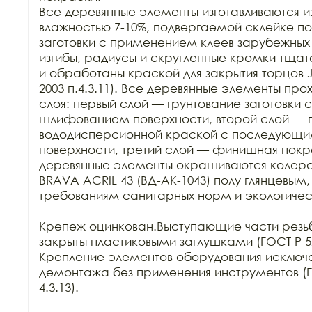
Все деревянные элементы изготавливаются из
влажностью 7-10%, подвергаемой склейке по
заготовки с применением клеев зарубежных 
изгибы, радиусы и скругленные кромки тща
и обработаны краской для закрытия торцов J
2003 п.4.3.11). Все деревянные элементы прох
слоя: первый слой — грунтование заготовки
шлифованием поверхности, второй слой — 
вододисперсионной краской с последующ
поверхности, третий слой — финишная покра
деревянные элементы окрашиваются колеро
BRAVA ACRIL 43 (ВД-АК-1043) полу глянцевым,
требованиям санитарных норм и экологичес
Крепеж оцинкован.Выступающие части резьб
закрыты пластиковыми заглушками (ГОСТ Р 5216
Крепление элементов оборудования исключа
демонтажа без применения инструментов (ГОС
4.3.13).
