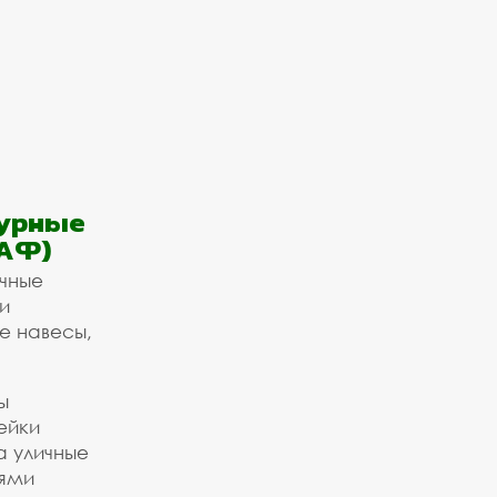
урные
АФ)
ичные
и
е навесы,
ы
ейки
а уличные
ьями