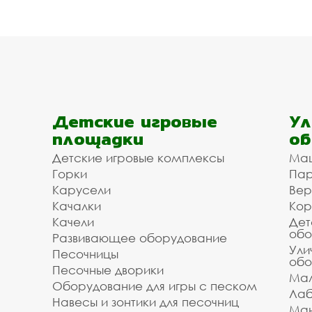
Детские игровые
Ул
площадки
об
Детские игровые комплексы
Ма
Горки
Пар
Карусели
Вер
Качалки
Кор
Качели
Дет
обо
Развивающее оборудование
Ули
Песочницы
обо
Песочные дворики
Мал
Оборудование для игры с песком
Лаб
Навесы и зонтики для песочниц
Ман