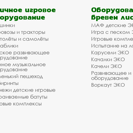
ичное игровое
Оборудова
орудование
бревен ли
шинки
МАФ детские Э
овозы и тракторы
Игра с песком
толёты и самолёты
Игровые компл
аблики
Испытание на л
ское развивающее
Карусели ЭКО
рудование
Качалки ЭКО
чное музыкальное
Качели ЭКО
рудование
Развивающее и
енький пешеход
оборудование
иринты
Воркаут ЭКО
ежи детские игровые
раиваемые батуты
овые комплексы