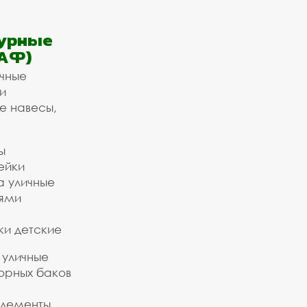
урные
АФ)
ичные
и
е навесы,
ы
ейки
а уличные
ьями
ки детские
 уличные
орных баков
элементы