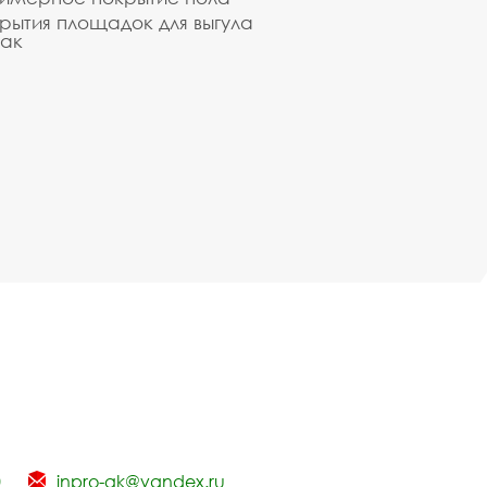
рытия площадок для выгула
ак
0
inpro-gk@yandex.ru