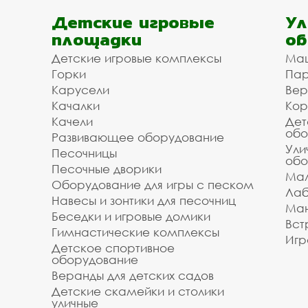
Детские игровые
Ул
площадки
об
Детские игровые комплексы
Ма
Горки
Пар
Карусели
Вер
Качалки
Кор
Качели
Дет
обо
Развивающее оборудование
Ули
Песочницы
обо
Песочные дворики
Мал
Оборудование для игры с песком
Лаб
Навесы и зонтики для песочниц
Ман
Беседки и игровые домики
Вст
Гимнастические комплексы
Игр
Детское спортивное
оборудование
Веранды для детских садов
Детские скамейки и столики
уличные