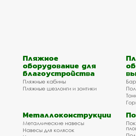
Пляжное
Пл
оборудование для
об
благоустройства
вы
Пляжные кабины
Бар
Пляжные шезлонги и зонтики
Пол
Тон
Гор
Металлоконструкции
П
Металлические навесы
Пок
пл
Навесы для колясок
Пол