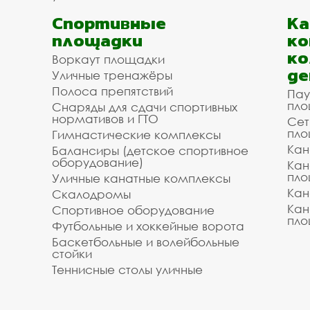
Спортивные
К
площадки
ко
ко
Воркаут площадки
де
Уличные тренажёры
Полоса препятствий
Пау
пло
Снаряды для сдачи спортивных
нормативов и ГТО
Сет
пло
Гимнастические комплексы
Кан
Балансиры (детское спортивное
оборудование)
Кан
пло
Уличные канатные комплексы
Кан
Скалодромы
Кан
Спортивное оборудование
пло
Футбольные и хоккейные ворота
Баскетбольные и волейбольные
стойки
Теннисные столы уличные