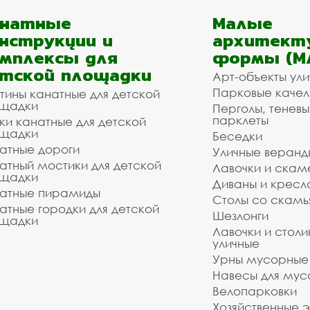
анатные
Малые
нструкции и
архитект
мплексы для
формы (М
тской площадки
Арт-объекты ул
Парковые качел
тины канатные для детской
щадки
Перголы, теневы
парклеты
ки канатные для детской
щадки
Беседки
атные дороги
Уличные веранд
атный мостики для детской
Лавочки и скам
щадки
Диваны и кресл
атные пирамиды
Столы со скам
атные городки для детской
Шезлонги
щадки
Лавочки и столи
уличные
Урны мусорные
Навесы для мус
Велопарковки
Хозяйственные 