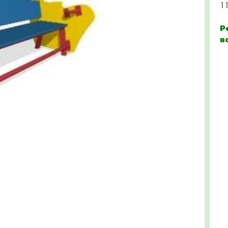
1
Р
в