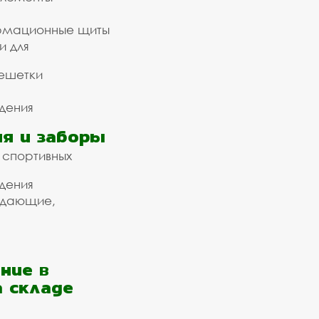
рмационные щиты
и для
ешетки
дения
я и заборы
 спортивных
дения
ждающие,
ние в
а складе