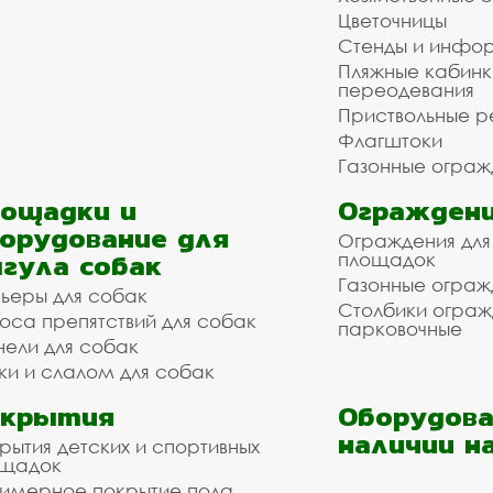
Цветочницы
Стенды и инфо
Пляжные кабинк
переодевания
Приствольные р
Флагштоки
Газонные ограж
ощадки и
Ограждени
орудование для
Ограждения для
гула собак
площадок
Газонные ограж
ьеры для собак
Столбики огра
оса препятствий для собак
парковочные
нели для собак
ки и слалом для собак
окрытия
Оборудова
наличии н
рытия детских и спортивных
ощадок
имерное покрытие пола