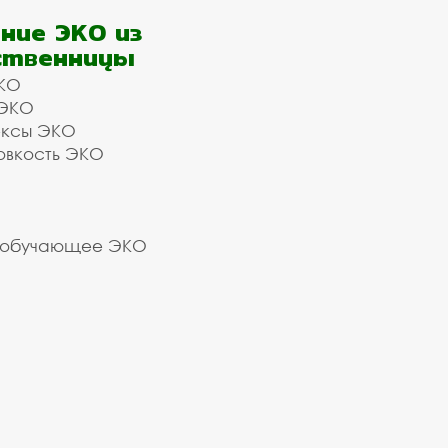
ние ЭКО из
ственницы
КО
 ЭКО
ексы ЭКО
овкость ЭКО
 обучающее ЭКО