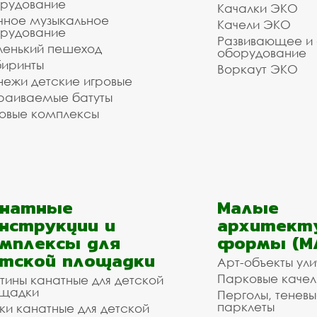
рудование
Качалки ЭКО
чное музыкальное
Качели ЭКО
рудование
Развивающее и
енький пешеход
оборудование
иринты
Воркаут ЭКО
ежи детские игровые
раиваемые батуты
овые комплексы
анатные
Малые
нструкции и
архитект
мплексы для
формы (М
тской площадки
Арт-объекты ул
Парковые качел
тины канатные для детской
щадки
Перголы, теневы
парклеты
ки канатные для детской