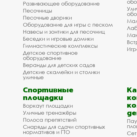
обо
Развивающее оборудование
Ули
Песочницы
обо
Песочные дворики
Мал
Оборудование для игры с песком
Лаб
Навесы и зонтики для песочниц
Ман
Беседки и игровые домики
Вст
Гимнастические комплексы
Игр
Детское спортивное
оборудование
Веранды для детских садов
Детские скамейки и столики
уличные
Спортивные
К
площадки
ко
ко
Воркаут площадки
де
Уличные тренажёры
Полоса препятствий
Пау
пло
Снаряды для сдачи спортивных
нормативов и ГТО
Сет