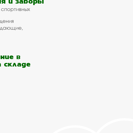
я и заборы
 спортивных
дения
ждающие,
ние в
а складе