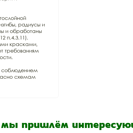
гослойной 
згибы, радиусы и 
ы и обработаны 
 п.4.3.11). 
ми красками, 
ют требованиям 
сти.

 соблюдением 
ласно схемам 
- мы пришлём интересующ