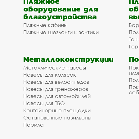
Пляжное
Пл
оборудование для
об
благоустройства
вы
Пляжные кабины
Бар
Пляжные шезлонги и зонтики
Пол
Тон
Гор
Металлоконструкции
П
Металлические навесы
Пок
пл
Навесы для колясок
Пол
Навесы для велосипедов
Пок
Навесы для тренажеров
соб
Навесы для автомобилей
Навесы для ТБО
Контейнерные площадки
Остановочные павильоны
Перила