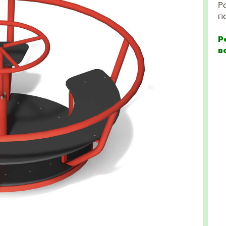
Р
п
Р
в