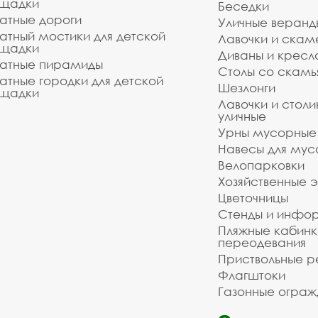
щадки
Беседки
атные дороги
Уличные веранд
атный мостики для детской
Лавочки и скам
щадки
Диваны и кресл
атные пирамиды
Столы со скам
атные городки для детской
Шезлонги
щадки
Лавочки и столи
уличные
Урны мусорные
Навесы для мус
Велопарковки
Хозяйственные 
Цветочницы
Стенды и инфо
Пляжные кабинк
переодевания
Приствольные р
Флагштоки
Газонные ограж