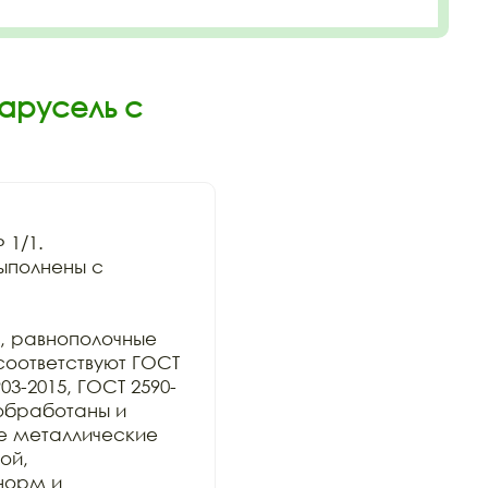
арусель с
1/1.

полнены с 


, равнополочные 
соответствуют ГОСТ 
903-2015, ГОСТ 2590-
обработаны и 
се металлические 
й, 
орм и 