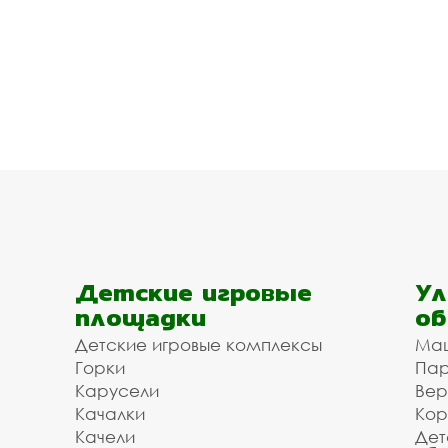
Детские игровые
Ул
площадки
об
Детские игровые комплексы
Ма
Горки
Пар
Карусели
Вер
Качалки
Кор
Качели
Дет