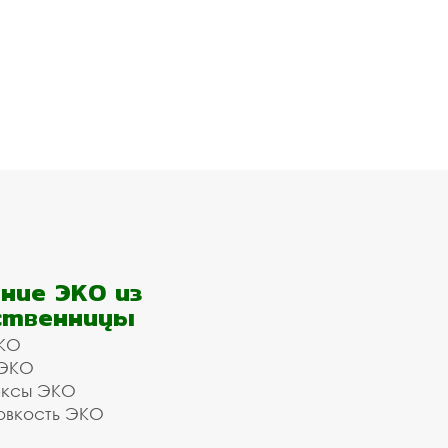
ние ЭКО из
ственницы
КО
 ЭКО
ексы ЭКО
овкость ЭКО