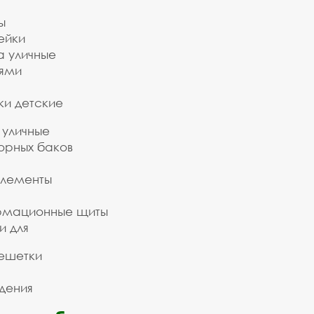
ы
ейки
а уличные
ьями
ки детские
 уличные
орных баков
элементы
рмационные щиты
и для
ешетки
дения