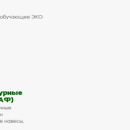
 обучающее ЭКО
урные
АФ)
ичные
и
е навесы,