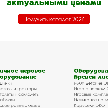
актуальными ценами
Получить каталог 2026
ичное игровое
Оборудова
орудование
бревен ли
шинки
МАФ детские Э
овозы и тракторы
Игра с песком
толёты и самолёты
Игровые компл
аблики
Испытание на л
ское развивающее
Карусели ЭКО