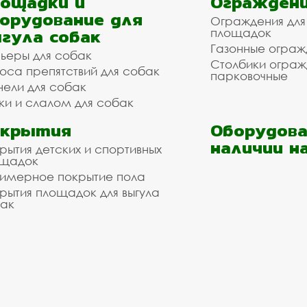
ощадки и
Ограждени
орудование для
Ограждения для
гула собак
площадок
Газонные ограж
ьеры для собак
Столбики огра
оса препятствий для собак
парковочные
нели для собак
ки и слалом для собак
окрытия
Оборудова
наличии н
рытия детских и спортивных
ощадок
имерное покрытие пола
рытия площадок для выгула
ак