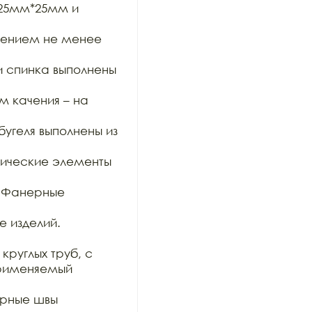
25мм*25мм и 
чением не менее 
 спинка выполнены 
качения – на 
угеля выполнены из 
ические элементы 
 Фанерные 
 изделий.

руглых труб, с

рименяемый 
арные швы 