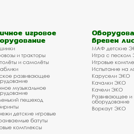
ичное игровое
Оборудова
орудование
бревен ли
шинки
МАФ детские Э
овозы и тракторы
Игра с песком
толёты и самолёты
Игровые компл
аблики
Испытание на л
ское развивающее
Карусели ЭКО
рудование
Качалки ЭКО
чное музыкальное
Качели ЭКО
рудование
Развивающее и
енький пешеход
оборудование
иринты
Воркаут ЭКО
ежи детские игровые
раиваемые батуты
овые комплексы