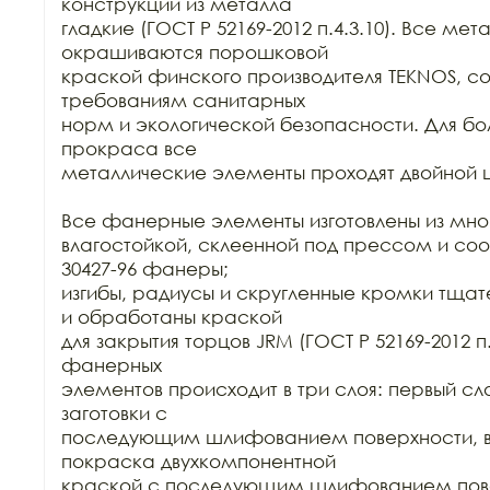
конструкций из металла

гладкие (ГОСТ Р 52169-2012 п.4.3.10). Все ме
окрашиваются порошковой

краской финского производителя TEKNOS, со
требованиям санитарных

норм и экологической безопасности. Для бол
прокраса все

металлические элементы проходят двойной ц
Все фанерные элементы изготовлены из мно
влагостойкой, склеенной под прессом и соо
30427-96 фанеры;

изгибы, радиусы и скругленные кромки тща
и обработаны краской

для закрытия торцов JRM (ГОСТ Р 52169-2012 п.
фанерных

элементов происходит в три слоя: первый сло
заготовки с

последующим шлифованием поверхности, вт
покраска двухкомпонентной

краской с последующим шлифованием повер