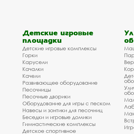
Детские игровые
Ул
площадки
об
Детские игровые комплексы
Ма
Горки
Пар
Карусели
Вер
Качалки
Кор
Качели
Дет
обо
Развивающее оборудование
Ули
Песочницы
обо
Песочные дворики
Мал
Оборудование для игры с песком
Лаб
Навесы и зонтики для песочниц
Ман
Беседки и игровые домики
Вст
Гимнастические комплексы
Игр
Детское спортивное