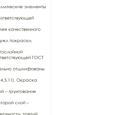
таллические элементы 
ответствующей 
ее качественного 
икл покраски.

гослойной

тветствующей ГОСТ 
тельно отшлифованы 
4.3.11). Окраска 
й – грунтование 
орой слой – 
хности, третий 