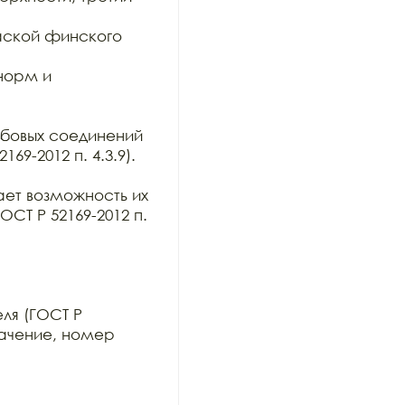
ской финского 
орм и 
бовых соединений

9-2012 п. 4.3.9).

ет возможность их

Т Р 52169-2012 п. 
я (ГОСТ Р

начение, номер 