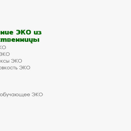
ние ЭКО из
ственницы
КО
 ЭКО
ексы ЭКО
овкость ЭКО
 обучающее ЭКО