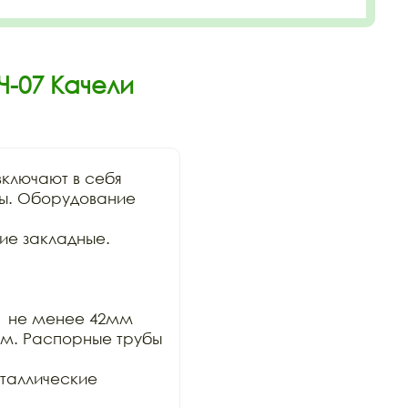
Ч-07 Качели
ключают в себя

ы. Оборудование 
е закладные. 
  не менее 42мм

м. Распорные трубы 
таллические 