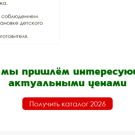
а.

 соблюдением

ановке детского 
отовителя.
- мы пришлём интересующ
актуальными ценами
Получить каталог 2026