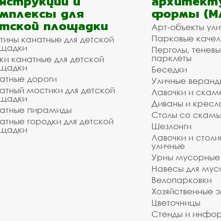
нструкции и
архитект
мплексы для
формы (М
тской площадки
Арт-объекты ул
Парковые качел
тины канатные для детской
щадки
Перголы, теневы
парклеты
ки канатные для детской
щадки
Беседки
атные дороги
Уличные веранд
атный мостики для детской
Лавочки и скам
щадки
Диваны и кресл
атные пирамиды
Столы со скам
атные городки для детской
Шезлонги
щадки
Лавочки и столи
уличные
Урны мусорные
Навесы для мус
Велопарковки
Хозяйственные 
Цветочницы
Стенды и инфо