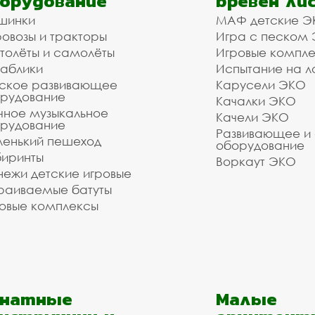
орудование
бревен ли
шинки
МАФ детские Э
овозы и тракторы
Игра с песком
толёты и самолёты
Игровые компл
аблики
Испытание на л
ское развивающее
Карусели ЭКО
рудование
Качалки ЭКО
чное музыкальное
Качели ЭКО
рудование
Развивающее и
енький пешеход
оборудование
иринты
Воркаут ЭКО
ежи детские игровые
раиваемые батуты
овые комплексы
анатные
Малые