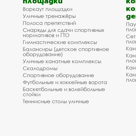
площадки
ко
ко
Воркаут площадки
де
Уличные тренажёры
Полоса препятствий
Пау
пло
Снаряды для сдачи спортивных
нормативов и ГТО
Сет
пло
Гимнастические комплексы
Кан
Балансиры (детское спортивное
оборудование)
Кан
пло
Уличные канатные комплексы
Кан
Скалодромы
Кан
Спортивное оборудование
пло
Футбольные и хоккейные ворота
Баскетбольные и волейбольные
стойки
Теннисные столы уличные