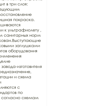
 в три слоя: 
ледующим 
осстановление 
ишная покраска. 
шиваются 
к ультрафиолету , 
м санитарных норм 
кован.Выступающие 
ковыми заглушками 
нтов оборудования 
рименения 
делие 
авода-изготовителя 
предназначение, 
тации и схема 
 
няются с 
дартов по 
и согласно схемам 