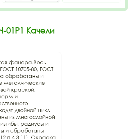
Ч-01Р1 Качели
кая фанера.Весь 
ОСТ 10705-80, ГОСТ 
а обработаны и 
се металлические 
ой краской, 
орм и 
ственного 
дят двойной цикл 
ны из многослойной 
изгибы, радиусы и 
ы и обработаны 
2 п.4.3.11). Окраска 