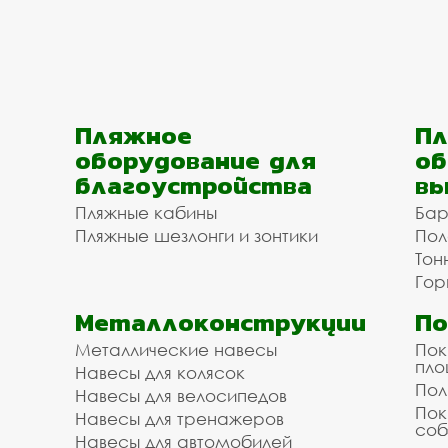
Пляжное
Пл
оборудование для
об
благоустройства
вы
Пляжные кабины
Бар
Пляжные шезлонги и зонтики
Пол
Тон
Гор
Металлоконструкции
П
Металлические навесы
Пок
пл
Навесы для колясок
Пол
Навесы для велосипедов
Пок
Навесы для тренажеров
соб
Навесы для автомобилей