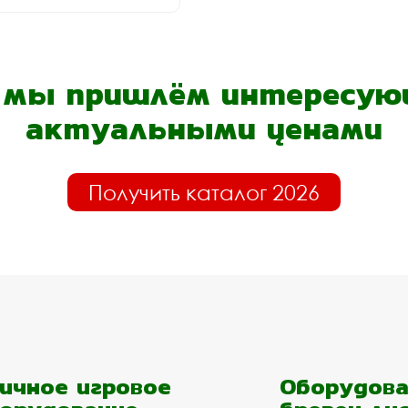
- мы пришлём интересующ
актуальными ценами
Получить каталог 2026
ичное игровое
Оборудова