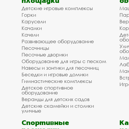
площадки
об
Детские игровые комплексы
Ма
Горки
Пар
Карусели
Вер
Качалки
Кор
Качели
Дет
обо
Развивающее оборудование
Ули
Песочницы
обо
Песочные дворики
Мал
Оборудование для игры с песком
Лаб
Навесы и зонтики для песочниц
Ман
Беседки и игровые домики
Вст
Гимнастические комплексы
Игр
Детское спортивное
оборудование
Веранды для детских садов
Детские скамейки и столики
уличные
Спортивные
К