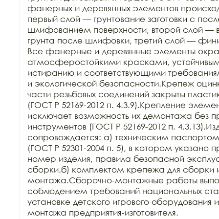
фанерных и деревянных элементов происходит
первый слой — грунтование заготовки с пос
шлифованием поверхности, второй слой — в
грунта после шлифовки, третий слой — фин
Все фанерные и деревянные элементы окра
атмосферостойкими красками, устойчивыми 
истиранию и соответствующими требования
и экологической безопасности.Крепеж оцин
части резьбовых соединений закрыты пласти
(ГОСТ Р 52169-2012 п. 4.3.9).Крепление элеме
исключает возможность их демонтажа без п
инструментов (ГОСТ Р 52169-2012 п. 4.3.13).Из
сопровождается: а) техническим паспортом з
(ГОСТ Р 52301-2004 п. 5), в котором указано 
номер изделия, правила безопасной эксплуа
сборки.б) комплектом крепежа для сборки и
монтажа.Сборочно-монтажные работы выпол
соблюдением требований национальных стан
установке детского игрового оборудования 
монтажа предприятия-изготовителя.