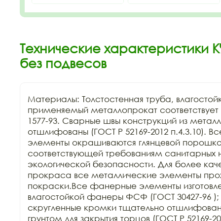
Технические характеристики К
без подвесов
Материалы: Толстостенная труба, влагостой
применяемый металлопрокат соответствует Г
1577-93. Сварные швы конструкций из металл
отшлифованы (ГОСТ Р 52169-2012 п.4.3.10). В
элементы окрашиваются глянцевой порошков
соответствующей требованиям санитарных н
экологической безопасности. Для более каче
прокраса все металлические элементы прохо
покраски.Все фанерные элементы изготовле
влагостойкой фанеры ФСФ (ГОСТ 30427-96 ); 
скругленные кромки тщательно отшлифован
грунтом для закрытия торцов (ГОСТ Р 52169-201