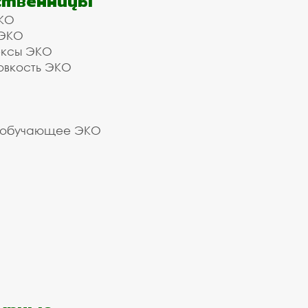
ственницы
КО
 ЭКО
ексы ЭКО
овкость ЭКО
 обучающее ЭКО