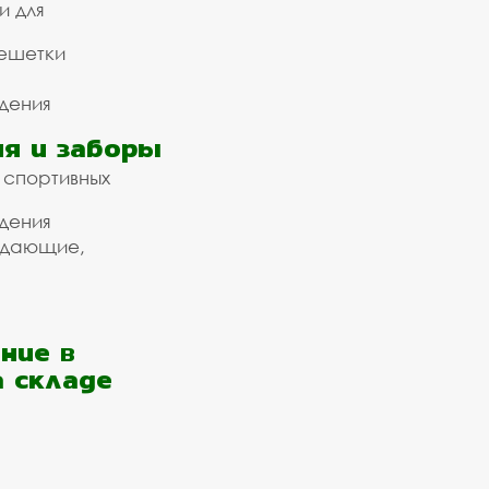
и для
ешетки
дения
я и заборы
 спортивных
дения
ждающие,
ние в
а складе