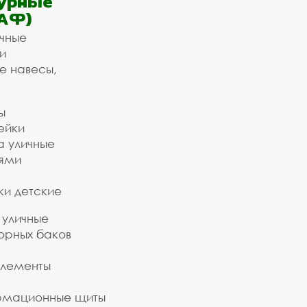
урные
АФ)
ичные
и
е навесы,
ы
ейки
а уличные
ьями
ки детские
 уличные
орных баков
элементы
рмационные щиты