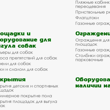
Пляжные кабинк
переодевания
Приствольные р
Флагштоки
Газонные ограж
ощадки и
Ограждени
орудование для
Ограждения для
гула собак
площадок
Газонные ограж
ьеры для собак
Столбики огра
оса препятствий для собак
парковочные
нели для собак
ки и слалом для собак
окрытия
Оборудова
наличии н
рытия детских и спортивных
ощадок
имерное покрытие пола
рытия площадок для выгула
ак