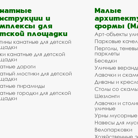
анатные
Малые
нструкции и
архитект
мплексы для
формы (М
тской площадки
Арт-объекты ул
Парковые качел
тины канатные для детской
щадки
Перголы, теневы
парклеты
ки канатные для детской
щадки
Беседки
атные дороги
Уличные веранд
атный мостики для детской
Лавочки и скам
щадки
Диваны и кресл
атные пирамиды
Столы со скам
атные городки для детской
Шезлонги
щадки
Лавочки и столи
уличные
Урны мусорные
Навесы для мус
Велопарковки
Хозяйственные 