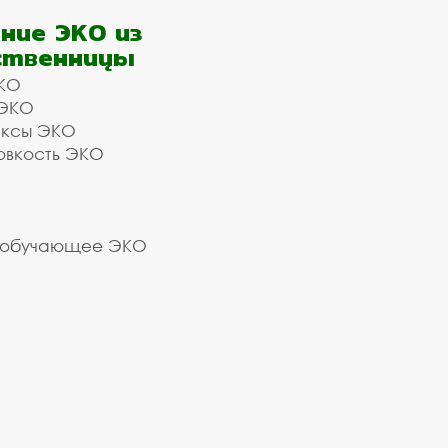
ние ЭКО из
ственницы
КО
 ЭКО
ексы ЭКО
овкость ЭКО
 обучающее ЭКО