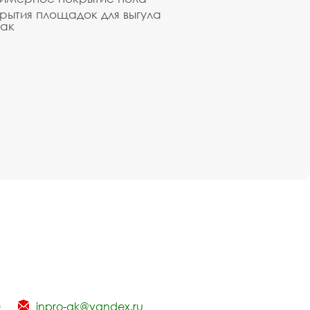
рытия площадок для выгула
ак
0
inpro-gk@yandex.ru