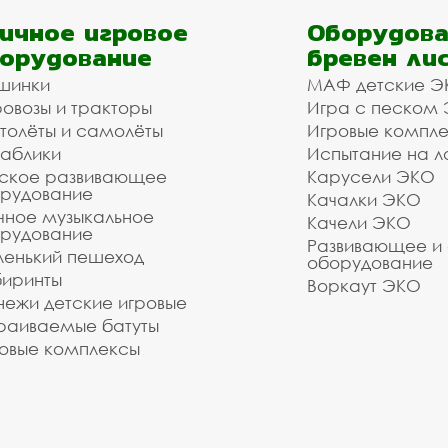
ичное игровое
Оборудова
орудование
бревен ли
шинки
МАФ детские Э
овозы и тракторы
Игра с песком
толёты и самолёты
Игровые компл
аблики
Испытание на л
ское развивающее
Карусели ЭКО
рудование
Качалки ЭКО
чное музыкальное
Качели ЭКО
рудование
Развивающее и
енький пешеход
оборудование
иринты
Воркаут ЭКО
ежи детские игровые
раиваемые батуты
овые комплексы