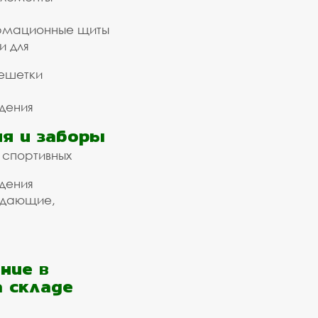
рмационные щиты
и для
ешетки
дения
я и заборы
 спортивных
дения
ждающие,
ние в
а складе