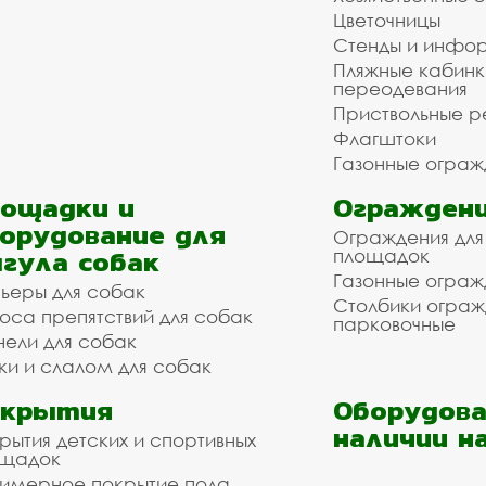
Цветочницы
Стенды и инфо
Пляжные кабинк
переодевания
Приствольные р
Флагштоки
Газонные ограж
ощадки и
Ограждени
орудование для
Ограждения для
гула собак
площадок
Газонные ограж
ьеры для собак
Столбики огра
оса препятствий для собак
парковочные
нели для собак
ки и слалом для собак
окрытия
Оборудова
наличии н
рытия детских и спортивных
ощадок
имерное покрытие пола