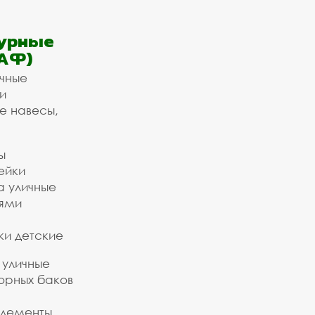
урные
АФ)
ичные
и
е навесы,
ы
ейки
а уличные
ьями
ки детские
 уличные
орных баков
элементы