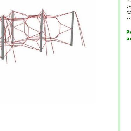
в
ф
м 
Р
в