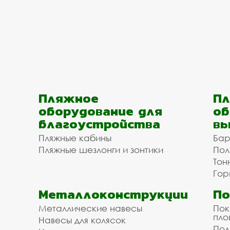
Пляжное
Пл
оборудование для
об
благоустройства
вы
Пляжные кабины
Бар
Пляжные шезлонги и зонтики
Пол
Тон
Гор
Металлоконструкции
П
Металлические навесы
Пок
пл
Навесы для колясок
Пол