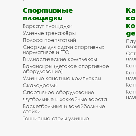
Спортивные
К
площадки
ко
ко
Воркаут площадки
де
Уличные тренажёры
Полоса препятствий
Пау
пло
Снаряды для сдачи спортивных
нормативов и ГТО
Сет
пло
Гимнастические комплексы
Кан
Балансиры (детское спортивное
оборудование)
Кан
пло
Уличные канатные комплексы
Кан
Скалодромы
Кан
Спортивное оборудование
пло
Футбольные и хоккейные ворота
Баскетбольные и волейбольные
стойки
Теннисные столы уличные