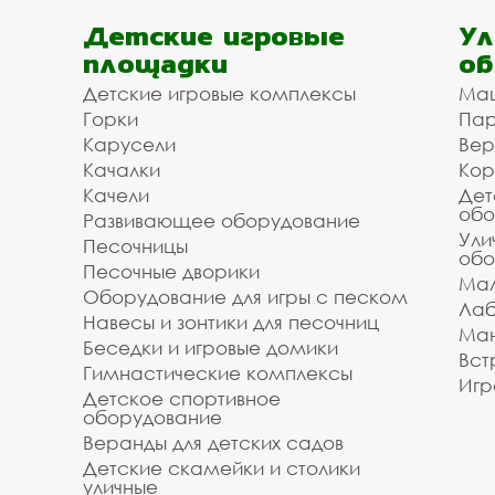
Детские игровые
Ул
площадки
об
Детские игровые комплексы
Ма
Горки
Пар
Карусели
Вер
Качалки
Кор
Качели
Дет
обо
Развивающее оборудование
Ули
Песочницы
обо
Песочные дворики
Мал
Оборудование для игры с песком
Лаб
Навесы и зонтики для песочниц
Ман
Беседки и игровые домики
Вст
Гимнастические комплексы
Игр
Детское спортивное
оборудование
Веранды для детских садов
Детские скамейки и столики
уличные