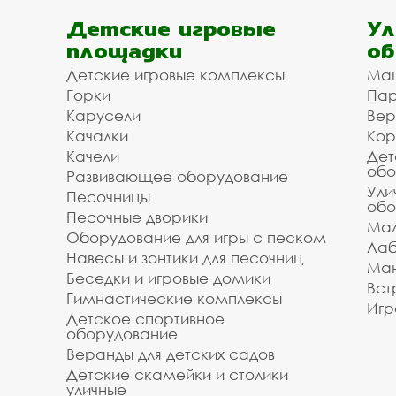
Детские игровые
Ул
площадки
об
Детские игровые комплексы
Ма
Горки
Пар
Карусели
Вер
Качалки
Кор
Качели
Дет
обо
Развивающее оборудование
Ули
Песочницы
обо
Песочные дворики
Мал
Оборудование для игры с песком
Лаб
Навесы и зонтики для песочниц
Ман
Беседки и игровые домики
Вст
Гимнастические комплексы
Игр
Детское спортивное
оборудование
Веранды для детских садов
Детские скамейки и столики
уличные