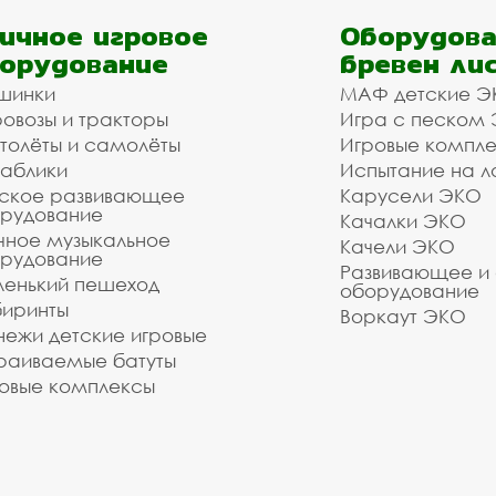
ичное игровое
Оборудова
орудование
бревен ли
шинки
МАФ детские Э
овозы и тракторы
Игра с песком
толёты и самолёты
Игровые компл
аблики
Испытание на л
ское развивающее
Карусели ЭКО
рудование
Качалки ЭКО
чное музыкальное
Качели ЭКО
рудование
Развивающее и
енький пешеход
оборудование
иринты
Воркаут ЭКО
ежи детские игровые
раиваемые батуты
овые комплексы