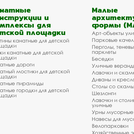
анатные
Малые
нструкции и
архитект
мплексы для
формы (М
тской площадки
Арт-объекты ул
Парковые качел
тины канатные для детской
щадки
Перголы, теневы
парклеты
ки канатные для детской
щадки
Беседки
атные дороги
Уличные веранд
атный мостики для детской
Лавочки и скам
щадки
Диваны и кресл
атные пирамиды
Столы со скам
атные городки для детской
Шезлонги
щадки
Лавочки и столи
уличные
Урны мусорные
Навесы для мус
Велопарковки
Хозяйственные 