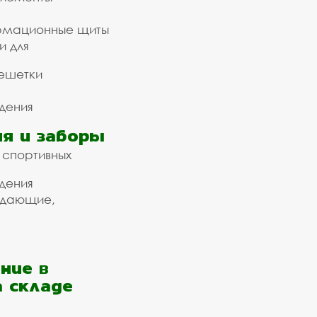
рмационные щиты
и для
ешетки
дения
я и заборы
 спортивных
дения
ждающие,
ние в
а складе