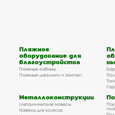
Пляжное
Пл
оборудование для
об
благоустройства
вы
Пляжные кабины
Бар
Пляжные шезлонги и зонтики
Пол
Тон
Гор
Металлоконструкции
П
Металлические навесы
Пок
пл
Навесы для колясок
Пол