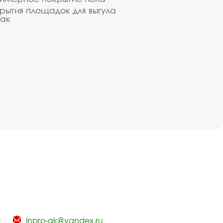
рытия площадок для выгула
ак
0
inpro-gk@yandex.ru