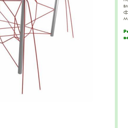
в
ф
м 
Р
в