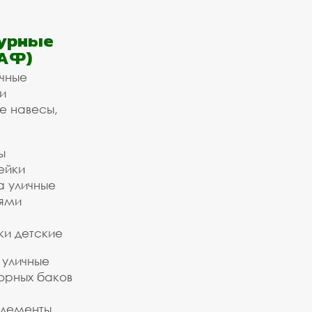
урные
АФ)
ичные
и
е навесы,
ы
ейки
а уличные
ьями
ки детские
 уличные
орных баков
элементы