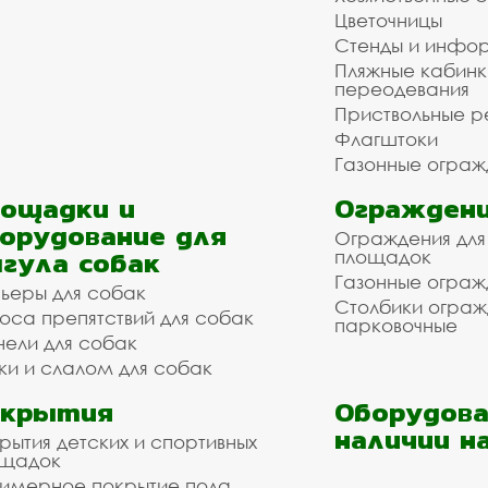
Цветочницы
Стенды и инфо
Пляжные кабинк
переодевания
Приствольные р
Флагштоки
Газонные ограж
ощадки и
Ограждени
орудование для
Ограждения для
гула собак
площадок
Газонные ограж
ьеры для собак
Столбики огра
оса препятствий для собак
парковочные
нели для собак
ки и слалом для собак
окрытия
Оборудова
наличии н
рытия детских и спортивных
ощадок
имерное покрытие пола