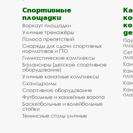
Спортивные
К
площадки
ко
ко
Воркаут площадки
де
Уличные тренажёры
Полоса препятствий
Пау
пло
Снаряды для сдачи спортивных
нормативов и ГТО
Сет
пло
Гимнастические комплексы
Кан
Балансиры (детское спортивное
оборудование)
Кан
пло
Уличные канатные комплексы
Кан
Скалодромы
Кан
Спортивное оборудование
пло
Футбольные и хоккейные ворота
Баскетбольные и волейбольные
стойки
Теннисные столы уличные