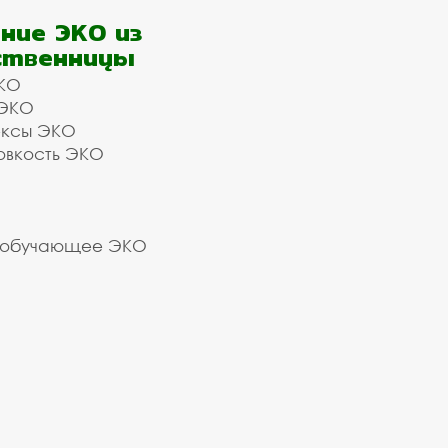
ние ЭКО из
ственницы
КО
 ЭКО
ексы ЭКО
овкость ЭКО
 обучающее ЭКО