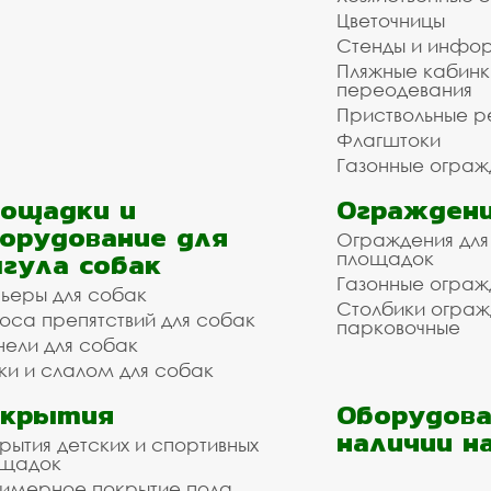
Цветочницы
Стенды и инфо
Пляжные кабинк
переодевания
Приствольные р
Флагштоки
Газонные ограж
ощадки и
Ограждени
орудование для
Ограждения для
гула собак
площадок
Газонные ограж
ьеры для собак
Столбики огра
оса препятствий для собак
парковочные
нели для собак
ки и слалом для собак
окрытия
Оборудова
наличии н
рытия детских и спортивных
ощадок
имерное покрытие пола