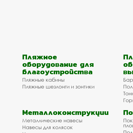
Пляжное
Пл
оборудование для
об
благоустройства
вы
Пляжные кабины
Бар
Пляжные шезлонги и зонтики
Пол
Тон
Гор
Металлоконструкции
П
Металлические навесы
Пок
пл
Навесы для колясок
Пол