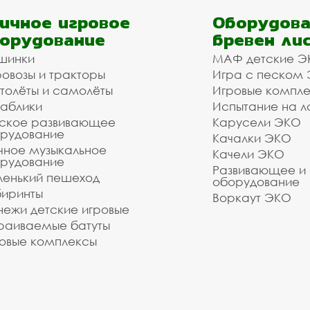
ичное игровое
Оборудова
орудование
бревен ли
шинки
МАФ детские Э
овозы и тракторы
Игра с песком
толёты и самолёты
Игровые компл
аблики
Испытание на л
ское развивающее
Карусели ЭКО
рудование
Качалки ЭКО
чное музыкальное
Качели ЭКО
рудование
Развивающее и
енький пешеход
оборудование
иринты
Воркаут ЭКО
ежи детские игровые
раиваемые батуты
овые комплексы