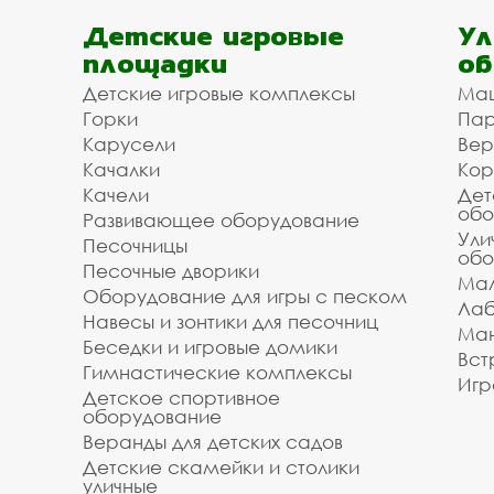
Детские игровые
Ул
площадки
об
Детские игровые комплексы
Ма
Горки
Пар
Карусели
Вер
Качалки
Кор
Качели
Дет
обо
Развивающее оборудование
Ули
Песочницы
обо
Песочные дворики
Мал
Оборудование для игры с песком
Лаб
Навесы и зонтики для песочниц
Ман
Беседки и игровые домики
Вст
Гимнастические комплексы
Игр
Детское спортивное
оборудование
Веранды для детских садов
Детские скамейки и столики
уличные