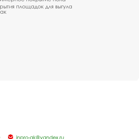
рытия площадок для выгула
ак
0
inpro-gk@yandex.ru