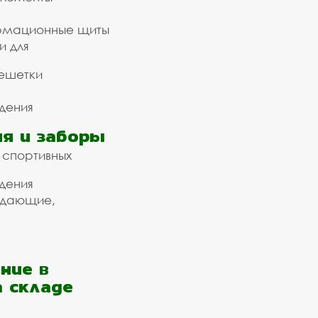
рмационные щиты
и для
ешетки
дения
я и заборы
 спортивных
дения
ждающие,
ние в
а складе