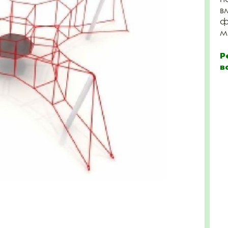
в
ф
м 
Р
в