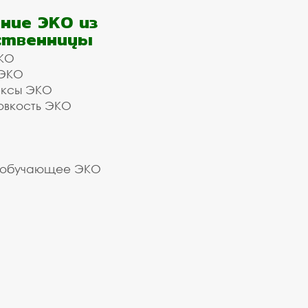
ние ЭКО из
ственницы
КО
 ЭКО
ексы ЭКО
овкость ЭКО
 обучающее ЭКО