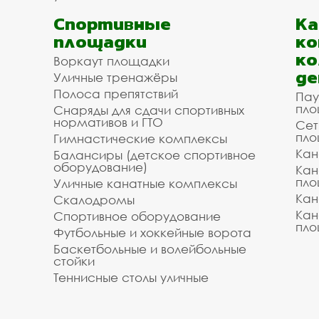
Спортивные
К
площадки
ко
ко
Воркаут площадки
де
Уличные тренажёры
Полоса препятствий
Пау
пло
Снаряды для сдачи спортивных
нормативов и ГТО
Сет
пло
Гимнастические комплексы
Кан
Балансиры (детское спортивное
оборудование)
Кан
пло
Уличные канатные комплексы
Кан
Скалодромы
Кан
Спортивное оборудование
пло
Футбольные и хоккейные ворота
Баскетбольные и волейбольные
стойки
Теннисные столы уличные