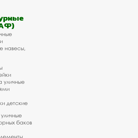
урные
АФ)
ичные
и
е навесы,
ы
ейки
а уличные
ьями
ки детские
 уличные
орных баков
элементы