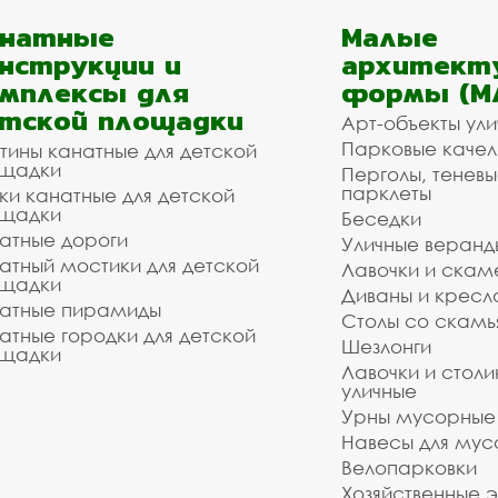
анатные
Малые
нструкции и
архитект
мплексы для
формы (М
тской площадки
Арт-объекты ул
Парковые качел
тины канатные для детской
щадки
Перголы, теневы
парклеты
ки канатные для детской
щадки
Беседки
атные дороги
Уличные веранд
атный мостики для детской
Лавочки и скам
щадки
Диваны и кресл
атные пирамиды
Столы со скам
атные городки для детской
Шезлонги
щадки
Лавочки и столи
уличные
Урны мусорные
Навесы для мус
Велопарковки
Хозяйственные 