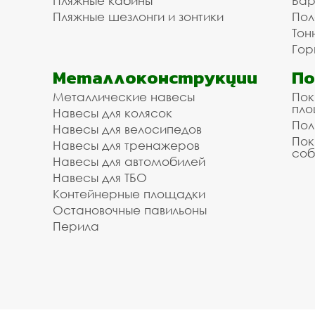
Пляжные кабины
Бар
Пляжные шезлонги и зонтики
Пол
Тон
Гор
Металлоконструкции
П
Металлические навесы
Пок
пл
Навесы для колясок
Пол
Навесы для велосипедов
Пок
Навесы для тренажеров
соб
Навесы для автомобилей
Навесы для ТБО
Контейнерные площадки
Остановочные павильоны
Перила