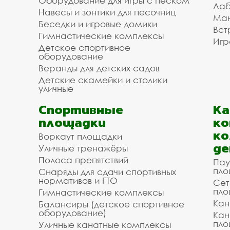
Оборудование для игры с песком
Лаб
Навесы и зонтики для песочниц
Ман
Беседки и игровые домики
Вст
Гимнастические комплексы
Игр
Детское спортивное
оборудование
Веранды для детских садов
Детские скамейки и столики
уличные
Спортивные
К
площадки
ко
ко
Воркаут площадки
де
Уличные тренажёры
Полоса препятствий
Пау
пло
Снаряды для сдачи спортивных
нормативов и ГТО
Сет
пло
Гимнастические комплексы
Кан
Балансиры (детское спортивное
оборудование)
Кан
пло
Уличные канатные комплексы