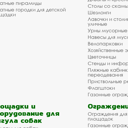
атные пирамиды
Столы со скам
атные городки для детской
Шезлонги
щадки
Лавочки и столи
уличные
Урны мусорные
Навесы для мус
Велопарковки
Хозяйственные 
Цветочницы
Стенды и инфо
Пляжные кабинк
переодевания
Приствольные р
Флагштоки
Газонные ограж
ощадки и
Ограждени
орудование для
Ограждения для
гула собак
площадок
Газонные ограж