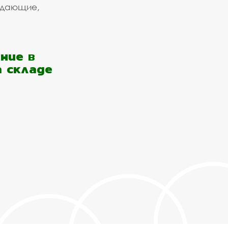
ждающие,
ние в
а складе