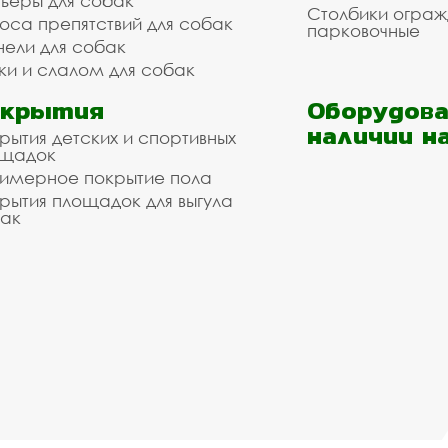
ьеры для собак
Столбики огра
оса препятствий для собак
парковочные
нели для собак
ки и слалом для собак
окрытия
Оборудова
наличии н
рытия детских и спортивных
ощадок
имерное покрытие пола
рытия площадок для выгула
ак