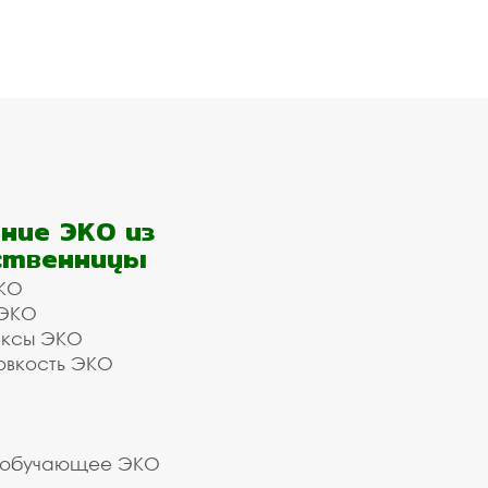
ние ЭКО из
ственницы
КО
 ЭКО
ексы ЭКО
овкость ЭКО
 обучающее ЭКО