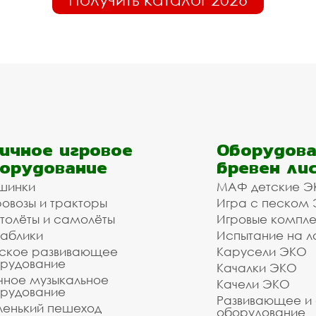
ичное игровое
Оборудова
орудование
бревен ли
шинки
МАФ детские Э
овозы и тракторы
Игра с песком
толёты и самолёты
Игровые компл
аблики
Испытание на л
ское развивающее
Карусели ЭКО
рудование
Качалки ЭКО
чное музыкальное
Качели ЭКО
рудование
Развивающее и
енький пешеход
оборудование