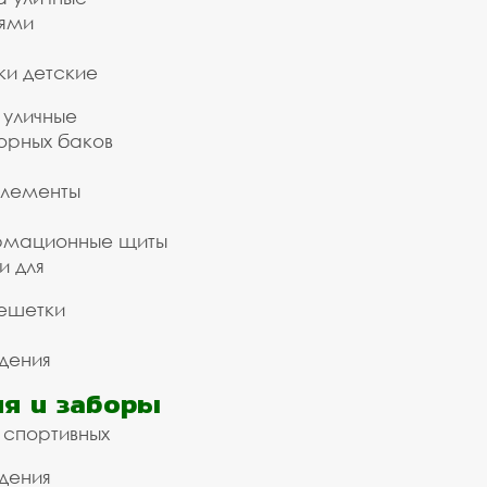
ьями
ки детские
 уличные
орных баков
элементы
рмационные щиты
и для
ешетки
дения
я и заборы
 спортивных
дения