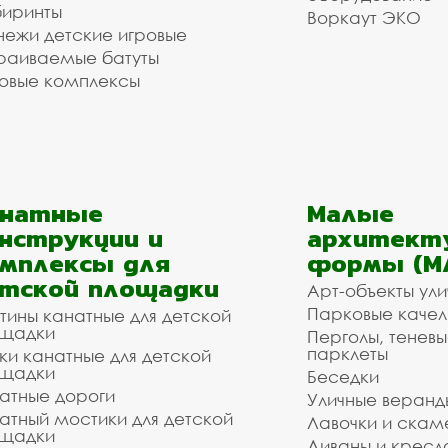
иринты
Воркаут ЭКО
ежи детские игровые
раиваемые батуты
овые комплексы
анатные
Малые
нструкции и
архитект
мплексы для
формы (М
тской площадки
Арт-объекты ул
Парковые качел
тины канатные для детской
щадки
Перголы, теневы
парклеты
ки канатные для детской
щадки
Беседки
атные дороги
Уличные веранд
атный мостики для детской
Лавочки и скам
щадки
Диваны и кресл