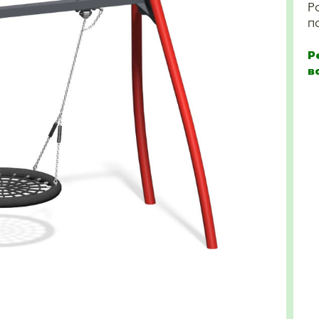
Р
п
Р
в