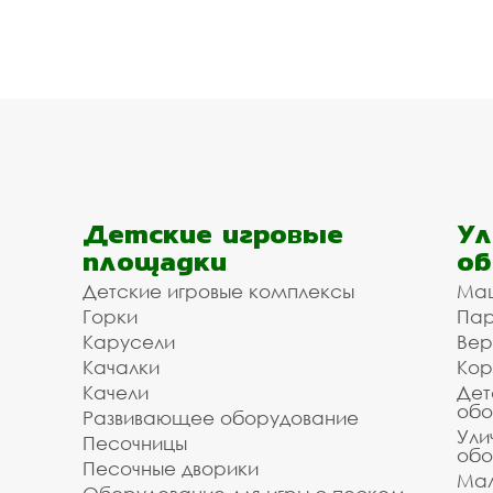
Детские игровые
Ул
площадки
об
Детские игровые комплексы
Ма
Горки
Пар
Карусели
Вер
Качалки
Кор
Качели
Дет
обо
Развивающее оборудование
Ули
Песочницы
обо
Песочные дворики
Мал