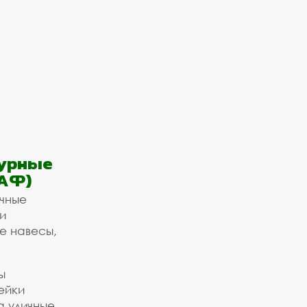
урные
АФ)
ичные
и
е навесы,
ы
ейки
а уличные