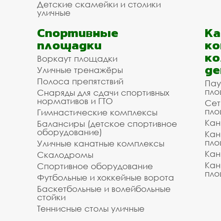
Детские скамейки и столики
уличные
Спортивные
К
площадки
ко
ко
Воркаут площадки
де
Уличные тренажёры
Полоса препятствий
Пау
пло
Снаряды для сдачи спортивных
нормативов и ГТО
Сет
пло
Гимнастические комплексы
Кан
Балансиры (детское спортивное
оборудование)
Кан
пло
Уличные канатные комплексы
Кан
Скалодромы
Кан
Спортивное оборудование
пло
Футбольные и хоккейные ворота
Баскетбольные и волейбольные
стойки
Теннисные столы уличные