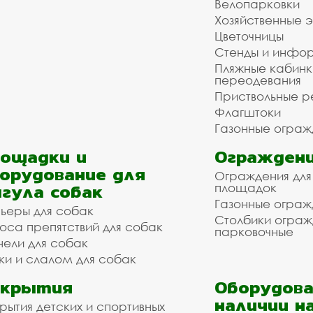
Велопарковки
Хозяйственные 
Цветочницы
Стенды и инфо
Пляжные кабинк
переодевания
Приствольные р
Флагштоки
Газонные ограж
ощадки и
Ограждени
орудование для
Ограждения для
гула собак
площадок
Газонные ограж
ьеры для собак
Столбики огра
оса препятствий для собак
парковочные
нели для собак
ки и слалом для собак
окрытия
Оборудова
наличии н
рытия детских и спортивных