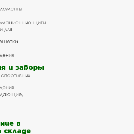
элементы
рмационные щиты
и для
ешетки
дения
я и заборы
 спортивных
дения
ждающие,
ние в
а складе