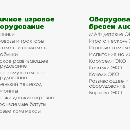
ичное игровое
Оборудова
орудование
бревен ли
шинки
МАФ детские Э
овозы и тракторы
Игра с песком
толёты и самолёты
Игровые компл
аблики
Испытание на л
ское развивающее
Карусели ЭКО
рудование
Качалки ЭКО
чное музыкальное
Качели ЭКО
рудование
Развивающее и
енький пешеход
оборудование
иринты
Воркаут ЭКО
ежи детские игровые
раиваемые батуты
овые комплексы