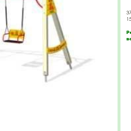
3
1
Р
в