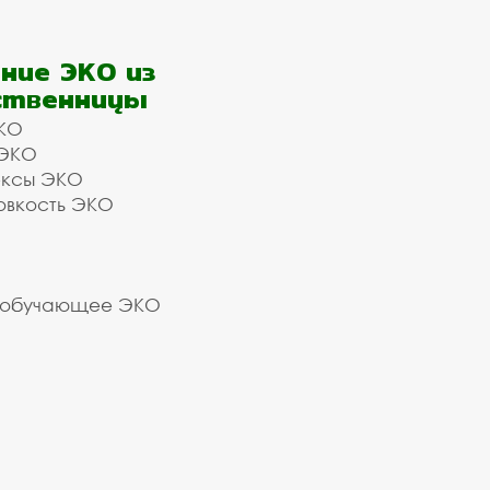
ние ЭКО из
ственницы
КО
 ЭКО
ексы ЭКО
овкость ЭКО
 обучающее ЭКО