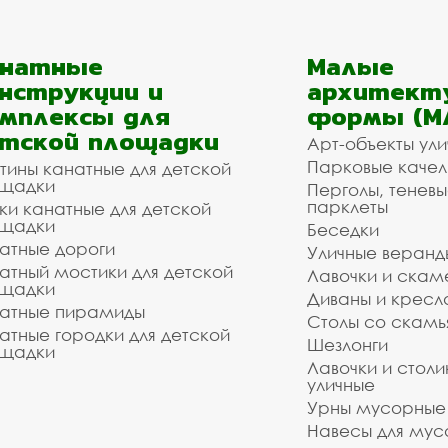
анатные
Малые
нструкции и
архитект
мплексы для
формы (М
тской площадки
Арт-объекты ул
Парковые качел
тины канатные для детской
щадки
Перголы, теневы
парклеты
ки канатные для детской
щадки
Беседки
атные дороги
Уличные веранд
атный мостики для детской
Лавочки и скам
щадки
Диваны и кресл
атные пирамиды
Столы со скам
атные городки для детской
Шезлонги
щадки
Лавочки и столи
уличные
Урны мусорные
Навесы для мус