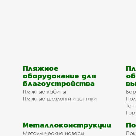
Пляжное
Пл
оборудование для
об
благоустройства
вы
Пляжные кабины
Бар
Пляжные шезлонги и зонтики
Пол
Тон
Гор
Металлоконструкции
П
Металлические навесы
Пок