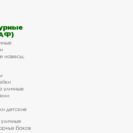
урные
АФ)
ичные
и
е навесы,
ы
ейки
а уличные
ьями
ки детские
 уличные
орных баков