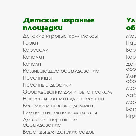
Детские игровые
Ул
площадки
об
Детские игровые комплексы
Ма
Горки
Пар
Карусели
Вер
Качалки
Кор
Качели
Дет
обо
Развивающее оборудование
Ули
Песочницы
обо
Песочные дворики
Мал
Оборудование для игры с песком
Лаб
Навесы и зонтики для песочниц
Ман
Беседки и игровые домики
Вст
Гимнастические комплексы
Игр
Детское спортивное
оборудование
Веранды для детских садов