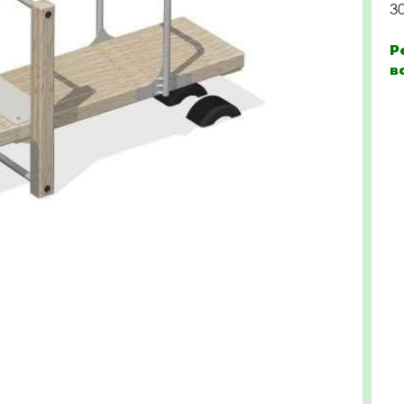
3
Р
в