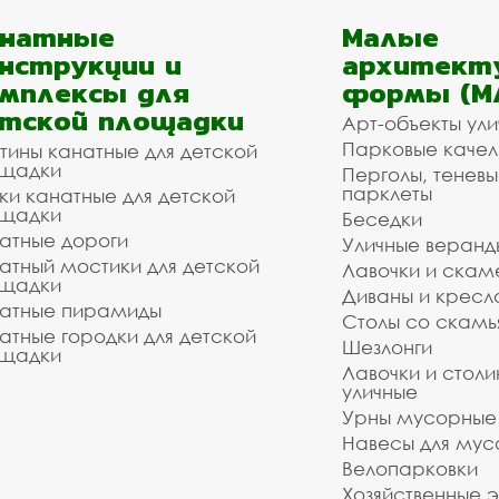
анатные
Малые
нструкции и
архитект
мплексы для
формы (М
тской площадки
Арт-объекты ул
Парковые качел
тины канатные для детской
щадки
Перголы, теневы
парклеты
ки канатные для детской
щадки
Беседки
атные дороги
Уличные веранд
атный мостики для детской
Лавочки и скам
щадки
Диваны и кресл
атные пирамиды
Столы со скам
атные городки для детской
Шезлонги
щадки
Лавочки и столи
уличные
Урны мусорные
Навесы для мус
Велопарковки
Хозяйственные 