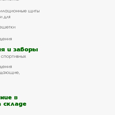
рмационные щиты
и для
ешетки
дения
я и заборы
 спортивных
дения
ждающие,
ние в
а складе