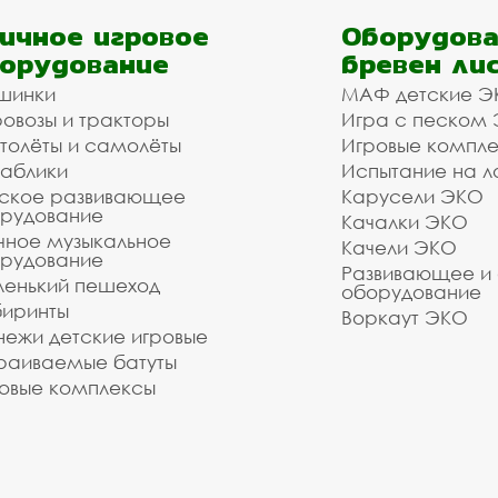
ичное игровое
Оборудова
орудование
бревен ли
шинки
МАФ детские Э
овозы и тракторы
Игра с песком
толёты и самолёты
Игровые компл
аблики
Испытание на л
ское развивающее
Карусели ЭКО
рудование
Качалки ЭКО
чное музыкальное
Качели ЭКО
рудование
Развивающее и
енький пешеход
оборудование
иринты
Воркаут ЭКО
ежи детские игровые
раиваемые батуты
овые комплексы