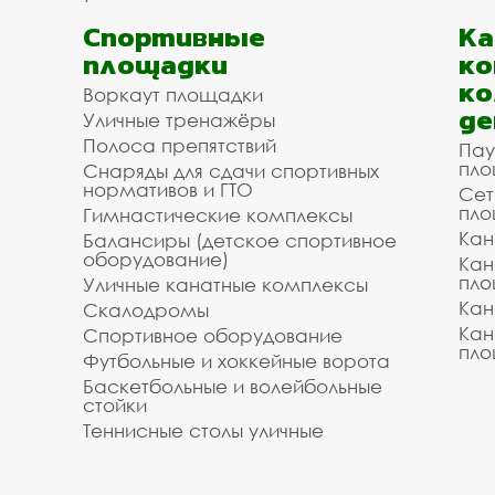
Спортивные
К
площадки
ко
ко
Воркаут площадки
де
Уличные тренажёры
Полоса препятствий
Пау
пло
Снаряды для сдачи спортивных
нормативов и ГТО
Сет
пло
Гимнастические комплексы
Кан
Балансиры (детское спортивное
оборудование)
Кан
пло
Уличные канатные комплексы
Кан
Скалодромы
Кан
Спортивное оборудование
пло
Футбольные и хоккейные ворота
Баскетбольные и волейбольные
стойки
Теннисные столы уличные