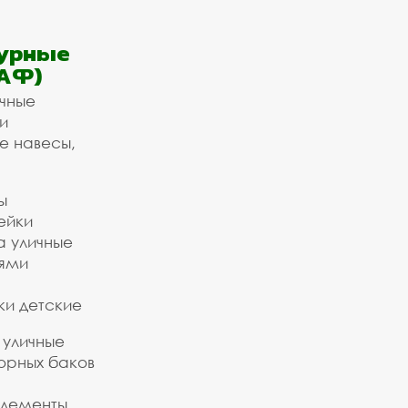
урные
АФ)
ичные
и
е навесы,
ы
ейки
а уличные
ьями
ки детские
 уличные
орных баков
элементы