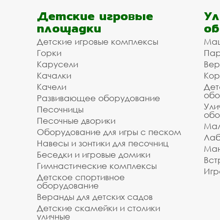
Детские игровые
Ул
площадки
об
Детские игровые комплексы
Ма
Горки
Пар
Карусели
Вер
Качалки
Кор
Качели
Дет
обо
Развивающее оборудование
Ули
Песочницы
обо
Песочные дворики
Мал
Оборудование для игры с песком
Лаб
Навесы и зонтики для песочниц
Ман
Беседки и игровые домики
Вст
Гимнастические комплексы
Игр
Детское спортивное
оборудование
Веранды для детских садов
Детские скамейки и столики
уличные