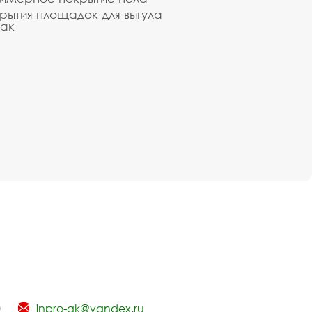
рытия площадок для выгула
ак
0
inpro-gk@yandex.ru