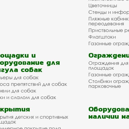
Цветочницы
Стенды и инфо
Пляжные кабинк
переодевания
Приствольные р
Флагштоки
Газонные ограж
ощадки и
Ограждени
орудование для
Ограждения для
гула собак
площадок
Газонные ограж
ьеры для собак
Столбики огра
оса препятствий для собак
парковочные
нели для собак
ки и слалом для собак
окрытия
Оборудова
наличии н
рытия детских и спортивных
ощадок
имерное покрытие пола