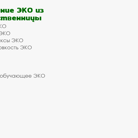
ние ЭКО из
ственницы
КО
 ЭКО
ексы ЭКО
овкость ЭКО
 обучающее ЭКО