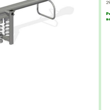
2
Р
в