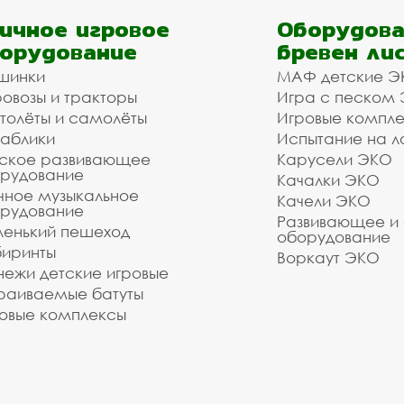
ичное игровое
Оборудова
орудование
бревен ли
шинки
МАФ детские Э
овозы и тракторы
Игра с песком
толёты и самолёты
Игровые компл
аблики
Испытание на л
ское развивающее
Карусели ЭКО
рудование
Качалки ЭКО
чное музыкальное
Качели ЭКО
рудование
Развивающее и
енький пешеход
оборудование
иринты
Воркаут ЭКО
ежи детские игровые
раиваемые батуты
овые комплексы