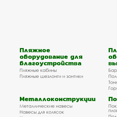
Пляжное
Пл
оборудование для
об
благоустройства
вы
Пляжные кабины
Бар
Пляжные шезлонги и зонтики
Пол
Тон
Гор
Металлоконструкции
П
Металлические навесы
Пок
пл
Навесы для колясок
Пол