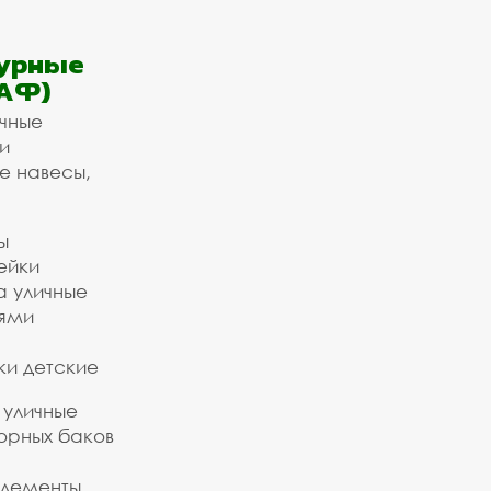
урные
АФ)
ичные
и
е навесы,
ы
ейки
а уличные
ьями
ки детские
 уличные
орных баков
элементы