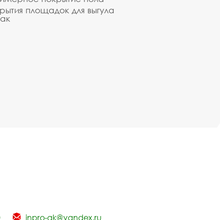
рытия площадок для выгула
ак
0
inpro-gk@yandex.ru