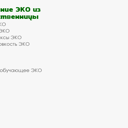
ние ЭКО из
ственницы
КО
 ЭКО
ексы ЭКО
овкость ЭКО
 обучающее ЭКО