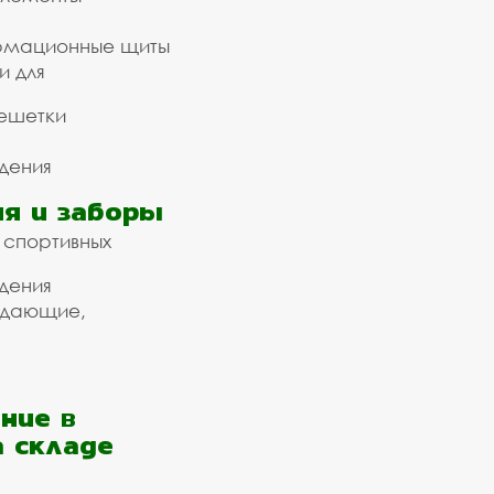
рмационные щиты
и для
ешетки
дения
я и заборы
 спортивных
дения
ждающие,
ние в
а складе