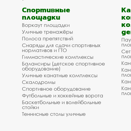
Спортивные
К
площадки
ко
ко
Воркаут площадки
де
Уличные тренажёры
Полоса препятствий
Пау
пло
Снаряды для сдачи спортивных
нормативов и ГТО
Сет
пло
Гимнастические комплексы
Кан
Балансиры (детское спортивное
оборудование)
Кан
пло
Уличные канатные комплексы
Кан
Скалодромы
Кан
Спортивное оборудование
пло
Футбольные и хоккейные ворота
Баскетбольные и волейбольные
стойки
Теннисные столы уличные