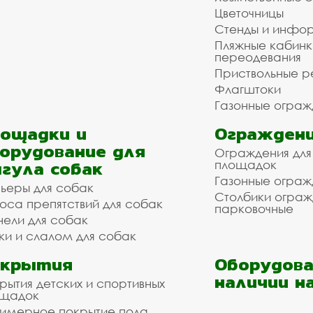
Цветочницы
Стенды и инфо
Пляжные кабинк
переодевания
Приствольные р
Флагштоки
Газонные ограж
ощадки и
Ограждени
орудование для
Ограждения для
гула собак
площадок
Газонные ограж
ьеры для собак
Столбики огра
оса препятствий для собак
парковочные
нели для собак
ки и слалом для собак
окрытия
Оборудова
наличии н
рытия детских и спортивных
ощадок
имерное покрытие пола