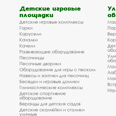
Детские игровые
Ул
площадки
об
Детские игровые комплексы
Ма
Горки
Пар
Карусели
Вер
Качалки
Кор
Качели
Дет
обо
Развивающее оборудование
Ули
Песочницы
обо
Песочные дворики
Мал
Оборудование для игры с песком
Лаб
Навесы и зонтики для песочниц
Ман
Беседки и игровые домики
Вст
Гимнастические комплексы
Игр
Детское спортивное
оборудование
Веранды для детских садов
Детские скамейки и столики
уличные