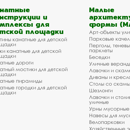
анатные
Малые
нструкции и
архитект
мплексы для
формы (М
тской площадки
Арт-объекты ул
Парковые качел
тины канатные для детской
щадки
Перголы, теневы
парклеты
ки канатные для детской
щадки
Беседки
атные дороги
Уличные веранд
атный мостики для детской
Лавочки и скам
щадки
Диваны и кресл
атные пирамиды
Столы со скам
атные городки для детской
Шезлонги
щадки
Лавочки и столи
уличные
Урны мусорные
Навесы для мус
Велопарковки
Хозяйственные 