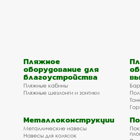
Пляжное
Пл
оборудование для
об
благоустройства
вы
Пляжные кабины
Бар
Пляжные шезлонги и зонтики
Пол
Тон
Гор
Металлоконструкции
П
Металлические навесы
Пок
пл
Навесы для колясок