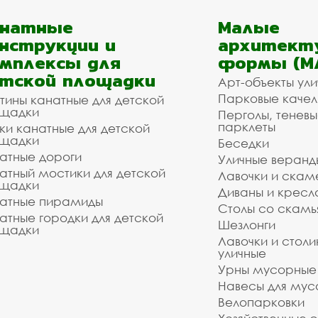
анатные
Малые
нструкции и
архитект
мплексы для
формы (М
тской площадки
Арт-объекты ул
Парковые качел
тины канатные для детской
щадки
Перголы, теневы
парклеты
ки канатные для детской
щадки
Беседки
атные дороги
Уличные веранд
атный мостики для детской
Лавочки и скам
щадки
Диваны и кресл
атные пирамиды
Столы со скам
атные городки для детской
Шезлонги
щадки
Лавочки и столи
уличные
Урны мусорные
Навесы для мус
Велопарковки