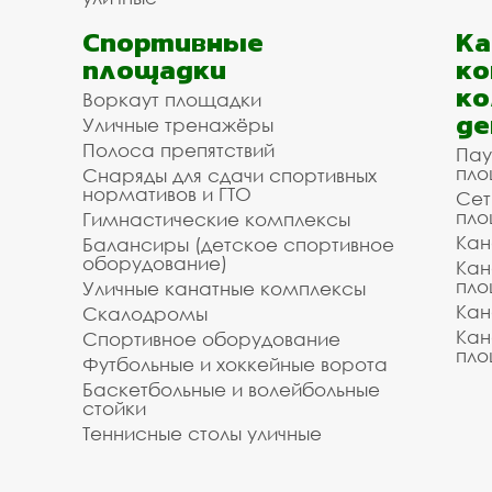
Спортивные
К
площадки
ко
ко
Воркаут площадки
де
Уличные тренажёры
Полоса препятствий
Пау
пло
Снаряды для сдачи спортивных
нормативов и ГТО
Сет
пло
Гимнастические комплексы
Кан
Балансиры (детское спортивное
оборудование)
Кан
пло
Уличные канатные комплексы
Кан
Скалодромы
Кан
Спортивное оборудование
пло
Футбольные и хоккейные ворота
Баскетбольные и волейбольные
стойки
Теннисные столы уличные