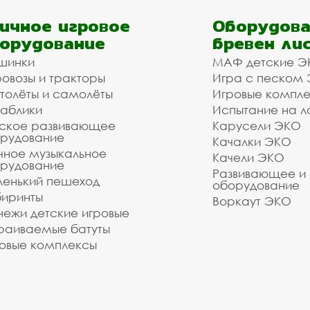
ичное игровое
Оборудова
орудование
бревен ли
шинки
МАФ детские Э
овозы и тракторы
Игра с песком
толёты и самолёты
Игровые компл
аблики
Испытание на л
ское развивающее
Карусели ЭКО
рудование
Качалки ЭКО
чное музыкальное
Качели ЭКО
рудование
Развивающее и
енький пешеход
оборудование
иринты
Воркаут ЭКО
ежи детские игровые
раиваемые батуты
овые комплексы