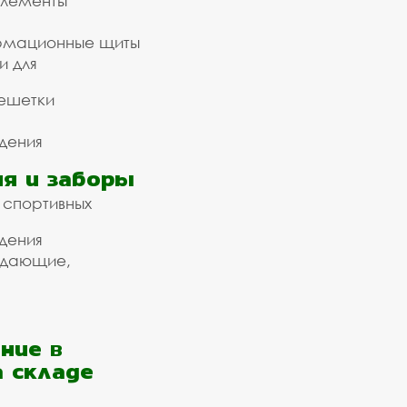
элементы
рмационные щиты
и для
ешетки
дения
я и заборы
 спортивных
дения
ждающие,
ние в
а складе