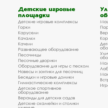
Детские игровые
Ул
площадки
об
Детские игровые комплексы
Ма
Горки
Пар
Карусели
Вер
Качалки
Кор
Качели
Дет
обо
Развивающее оборудование
Ули
Песочницы
обо
Песочные дворики
Мал
Оборудование для игры с песком
Лаб
Навесы и зонтики для песочниц
Ман
Беседки и игровые домики
Вст
Гимнастические комплексы
Игр
Детское спортивное
оборудование
Веранды для детских садов
Детские скамейки и столики
уличные