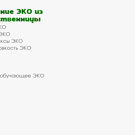
ние ЭКО из
ственницы
КО
 ЭКО
ексы ЭКО
овкость ЭКО
 обучающее ЭКО