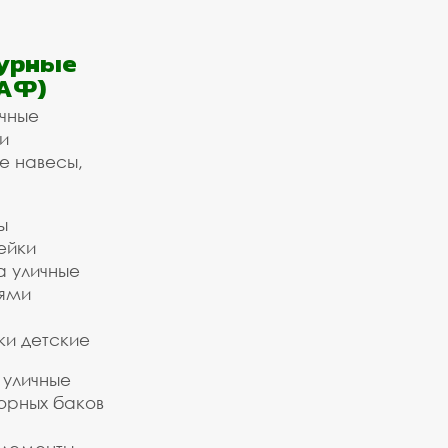
урные
АФ)
ичные
и
е навесы,
ы
ейки
а уличные
ьями
ки детские
 уличные
орных баков