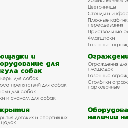
Хозяйственные 
Цветочницы
Стенды и инфо
Пляжные кабинк
переодевания
Приствольные р
Флагштоки
Газонные ограж
ощадки и
Ограждени
орудование для
Ограждения для
гула собак
площадок
Газонные ограж
ьеры для собак
Столбики огра
оса препятствий для собак
парковочные
нели для собак
ки и слалом для собак
окрытия
Оборудова
наличии н
рытия детских и спортивных
ощадок