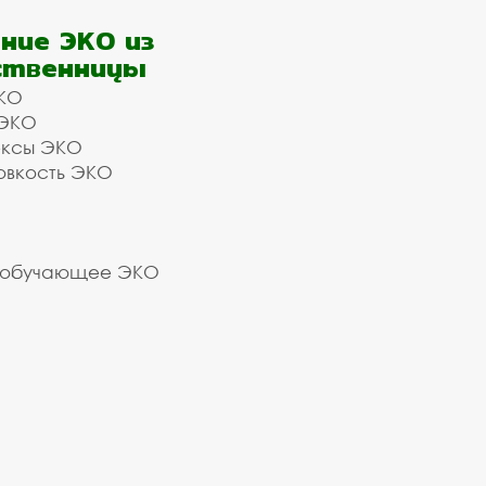
ние ЭКО из
ственницы
КО
 ЭКО
ексы ЭКО
овкость ЭКО
 обучающее ЭКО