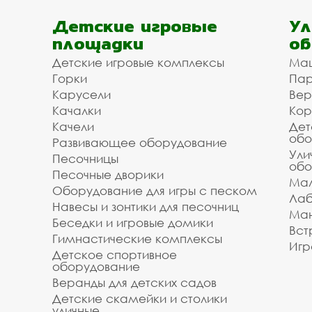
Детские игровые
Ул
площадки
об
Детские игровые комплексы
Ма
Горки
Пар
Карусели
Вер
Качалки
Кор
Качели
Дет
обо
Развивающее оборудование
Ули
Песочницы
обо
Песочные дворики
Мал
Оборудование для игры с песком
Лаб
Навесы и зонтики для песочниц
Ман
Беседки и игровые домики
Вст
Гимнастические комплексы
Игр
Детское спортивное
оборудование
Веранды для детских садов
Детские скамейки и столики
уличные