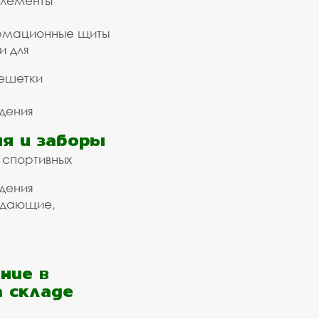
элементы
рмационные щиты
и для
ешетки
дения
я и заборы
 спортивных
дения
ждающие,
ние в
а складе