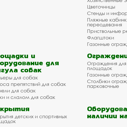
Хозяйственные 
Цветочницы
Стенды и инфо
Пляжные кабинк
переодевания
Приствольные р
Флагштоки
Газонные ограж
ощадки и
Ограждени
орудование для
Ограждения для
гула собак
площадок
Газонные ограж
ьеры для собак
Столбики огра
оса препятствий для собак
парковочные
нели для собак
ки и слалом для собак
окрытия
Оборудова
наличии н
рытия детских и спортивных
ощадок