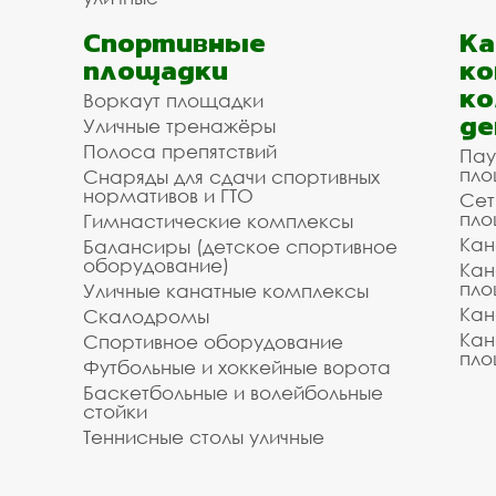
Спортивные
К
площадки
ко
ко
Воркаут площадки
де
Уличные тренажёры
Полоса препятствий
Пау
пло
Снаряды для сдачи спортивных
нормативов и ГТО
Сет
пло
Гимнастические комплексы
Кан
Балансиры (детское спортивное
оборудование)
Кан
пло
Уличные канатные комплексы
Кан
Скалодромы
Кан
Спортивное оборудование
пло
Футбольные и хоккейные ворота
Баскетбольные и волейбольные
стойки
Теннисные столы уличные