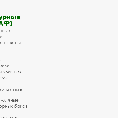
урные
АФ)
ичные
и
е навесы,
ы
ейки
а уличные
ьями
ки детские
 уличные
орных баков