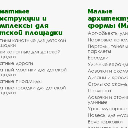
анатные
Малые
нструкции и
архитект
мплексы для
формы (М
тской площадки
Арт-объекты ул
Парковые качел
тины канатные для детской
щадки
Перголы, теневы
парклеты
ки канатные для детской
щадки
Беседки
атные дороги
Уличные веранд
атный мостики для детской
Лавочки и скам
щадки
Диваны и кресл
атные пирамиды
Столы со скам
атные городки для детской
Шезлонги
щадки
Лавочки и столи
уличные
Урны мусорные
Навесы для мус
Велопарковки