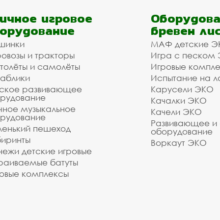
ичное игровое
Оборудова
орудование
бревен ли
шинки
МАФ детские Э
овозы и тракторы
Игра с песком
толёты и самолёты
Игровые компл
аблики
Испытание на л
ское развивающее
Карусели ЭКО
рудование
Качалки ЭКО
чное музыкальное
Качели ЭКО
рудование
Развивающее и
енький пешеход
оборудование
иринты
Воркаут ЭКО
ежи детские игровые
раиваемые батуты
овые комплексы