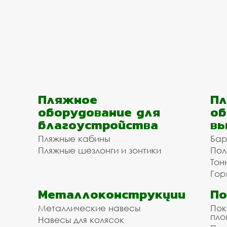
Пляжное
Пл
оборудование для
об
благоустройства
вы
Пляжные кабины
Бар
Пляжные шезлонги и зонтики
Пол
Тон
Гор
Металлоконструкции
П
Металлические навесы
Пок
пл
Навесы для колясок