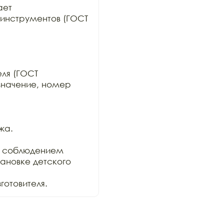
ет

инструментов (ГОСТ 
ля (ГОСТ

значение, номер 
а.

 соблюдением

ановке детского 
отовителя.