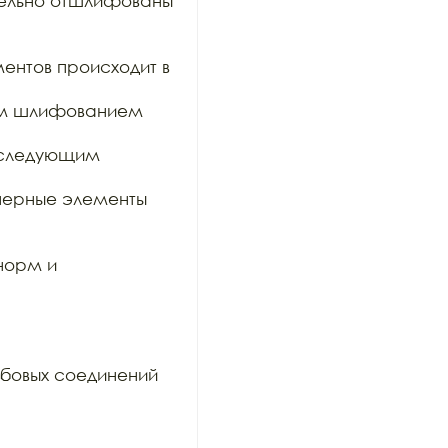
тельно отшлифованы 
ентов происходит в 
им шлифованием 
оследующим 
ерные элементы 
орм и 
бовых соединений 