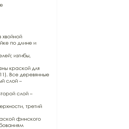
е

 хвойной

ке по длине и 
ей; изгибы, 
ны краской для 
11). Все деревянные

й слой – 
орой слой – 
хности, третий 
аской финского 
бованиям 