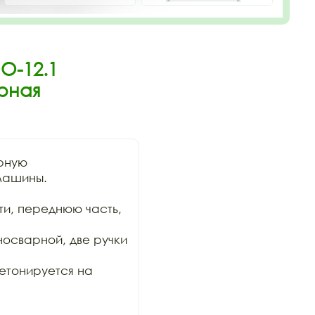
О-12.1
рная
ную

машины. 
ти, переднюю часть, 
осварной, две ручки 
етонируется на 