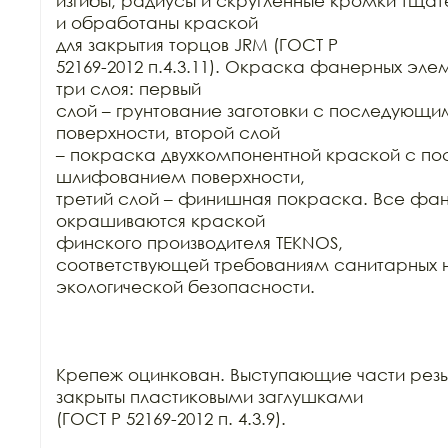
изгибы, радиусы и скругленные кромки тща
и обработаны краской

для закрытия торцов JRM (ГОСТ Р

52169-2012 п.4.3.11). Окраска фанерных элем
три слоя: первый

слой – грунтование заготовки с последующ
поверхности, второй слой

– покраска двухкомпонентной краской с п
шлифованием поверхности,

третий слой – финишная покраска. Все фан
окрашиваются краской

финского производителя TEKNOS,

соответствующей требованиям санитарных н
экологической безопасности.

Крепеж оцинкован. Выступающие части резь
закрыты пластиковыми заглушками

(ГОСТ Р 52169-2012 п. 4.3.9).
