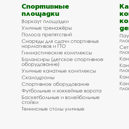
Спортивные
К
площадки
ко
ко
Воркаут площадки
де
Уличные тренажёры
Полоса препятствий
Пау
пло
Снаряды для сдачи спортивных
нормативов и ГТО
Сет
пло
Гимнастические комплексы
Кан
Балансиры (детское спортивное
оборудование)
Кан
пло
Уличные канатные комплексы
Кан
Скалодромы
Кан
Спортивное оборудование
пло
Футбольные и хоккейные ворота
Баскетбольные и волейбольные
стойки
Теннисные столы уличные