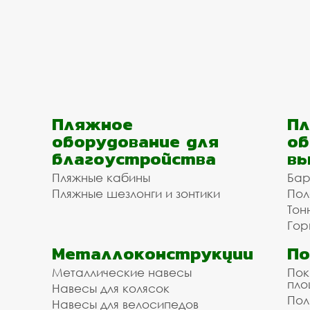
Пляжное
Пл
оборудование для
об
благоустройства
вы
Пляжные кабины
Бар
Пляжные шезлонги и зонтики
Пол
Тон
Гор
Металлоконструкции
П
Металлические навесы
Пок
пл
Навесы для колясок
Пол
Навесы для велосипедов