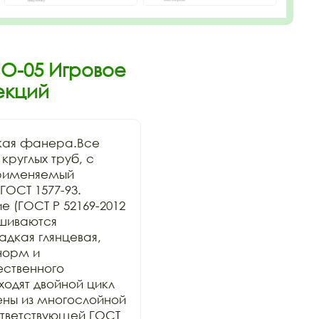
ИО-05 Игровое
екций
кая фанера.Все 
руглых труб, с 
рименяемый 
ОСТ 1577-93. 
 (ГОСТ Р 52169-2012 
шиваются 
дкая глянцевая, 
орм и 
ственного 
дят двойной цикл 
ны из многослойной 
тветствующей ГОСТ 