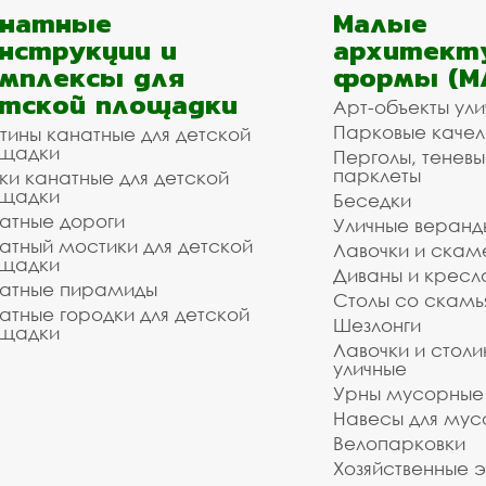
анатные
Малые
нструкции и
архитект
мплексы для
формы (М
тской площадки
Арт-объекты ул
Парковые качел
тины канатные для детской
щадки
Перголы, теневы
парклеты
ки канатные для детской
щадки
Беседки
атные дороги
Уличные веранд
атный мостики для детской
Лавочки и скам
щадки
Диваны и кресл
атные пирамиды
Столы со скам
атные городки для детской
Шезлонги
щадки
Лавочки и столи
уличные
Урны мусорные
Навесы для мус
Велопарковки
Хозяйственные 