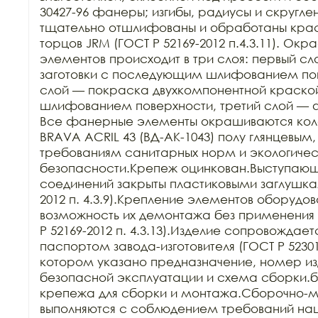
30427-96 фанеры; изгибы, радиусы и скругле
тщательно отшлифованы и обработаны краск
торцов JRM (ГОСТ Р 52169-2012 п.4.3.11). Ок
элементов происходит в три слоя: первый сл
заготовки с последующим шлифованием пове
слой — покраска двухкомпонентной краско
шлифованием поверхности, третий слой — 
Все фанерные элементы окрашиваются кол
BRAVA ACRIL 43 (ВД-АК-1043) полу глянцевым,
требованиям санитарных норм и экологичес
безопасности.Крепеж оцинкован.Выступающи
соединений закрыты пластиковыми заглушкам
2012 п. 4.3.9).Крепление элементов оборудов
возможность их демонтажа без применения 
Р 52169-2012 п. 4.3.13).Изделие сопровождает
паспортом завода-изготовителя (ГОСТ Р 52301-2
котором указано предназначение, номер изд
безопасной эксплуатации и схема сборки.б
крепежа для сборки и монтажа.Сборочно-м
выполняются с соблюдением требований нац