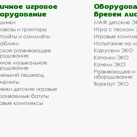
ичное игровое
Оборудова
орудование
бревен ли
шинки
МАФ детские Э
овозы и тракторы
Игра с песком
толёты и самолёты
Игровые компл
аблики
Испытание на л
ское развивающее
Карусели ЭКО
рудование
Качалки ЭКО
чное музыкальное
Качели ЭКО
рудование
Развивающее и
енький пешеход
оборудование
иринты
Воркаут ЭКО
ежи детские игровые
раиваемые батуты
овые комплексы