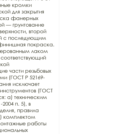
нные кромки 
ой для закрытия 
раска фанерных 
ой — грунтование 
рхности, второй 
й с последующим 
финишная покраска. 
ерованным лаком 
 соответствующий 
кой 
е части резьбовых 
и (ГОСТ Р 52169-
ания исключает 
инструментов (ГОСТ 
ся: а) техническим 
004 п. 5), в 
елия, правила 
) комплектом 
онтажные работы 
иональных 