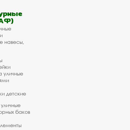
урные
АФ)
ичные
и
е навесы,
ы
ейки
а уличные
ьями
ки детские
 уличные
орных баков
элементы