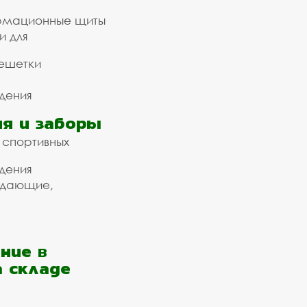
рмационные щиты
и для
ешетки
дения
я и заборы
 спортивных
дения
ждающие,
ние в
а складе