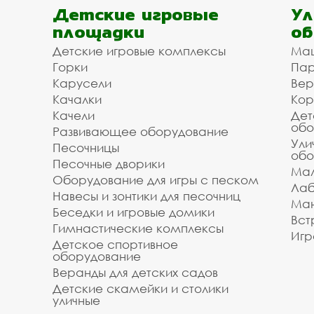
Детские игровые
Ул
площадки
об
Детские игровые комплексы
Ма
Горки
Пар
Карусели
Вер
Качалки
Кор
Качели
Дет
обо
Развивающее оборудование
Ули
Песочницы
обо
Песочные дворики
Мал
Оборудование для игры с песком
Лаб
Навесы и зонтики для песочниц
Ман
Беседки и игровые домики
Вст
Гимнастические комплексы
Игр
Детское спортивное
оборудование
Веранды для детских садов
Детские скамейки и столики
уличные