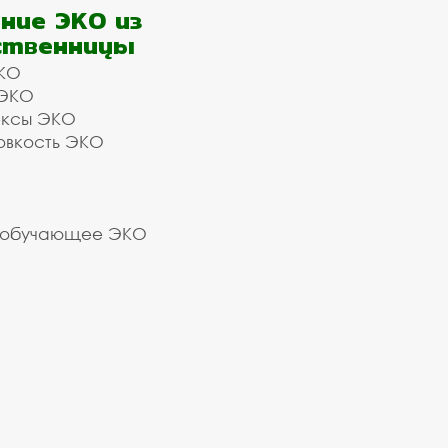
ние ЭКО из
ственницы
КО
 ЭКО
ексы ЭКО
овкость ЭКО
 обучающее ЭКО