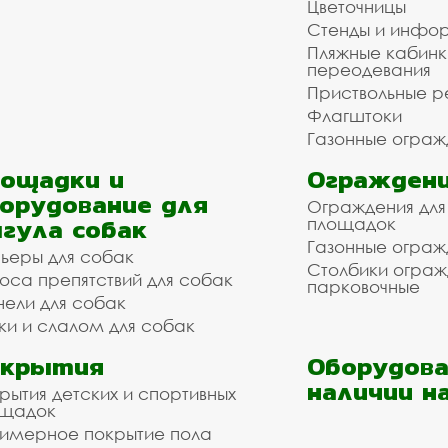
Цветочницы
Стенды и инфо
Пляжные кабинк
переодевания
Приствольные р
Флагштоки
Газонные ограж
ощадки и
Ограждени
орудование для
Ограждения для
гула собак
площадок
Газонные ограж
ьеры для собак
Столбики огра
оса препятствий для собак
парковочные
нели для собак
ки и слалом для собак
окрытия
Оборудова
наличии н
рытия детских и спортивных
ощадок
имерное покрытие пола