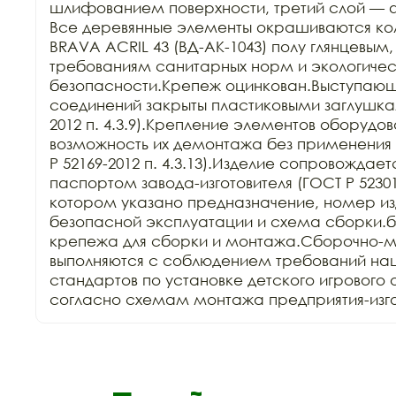
шлифованием поверхности, третий слой — 
Все деревянные элементы окрашиваются ко
BRAVA ACRIL 43 (ВД-АК-1043) полу глянцевым,
требованиям санитарных норм и экологичес
безопасности.Крепеж оцинкован.Выступающи
соединений закрыты пластиковыми заглушкам
2012 п. 4.3.9).Крепление элементов оборудов
возможность их демонтажа без применения 
Р 52169-2012 п. 4.3.13).Изделие сопровождает
паспортом завода-изготовителя (ГОСТ Р 52301-2
котором указано предназначение, номер изд
безопасной эксплуатации и схема сборки.б
крепежа для сборки и монтажа.Сборочно-м
выполняются с соблюдением требований нац
стандартов по установке детского игрового 
согласно схемам монтажа предприятия-изго