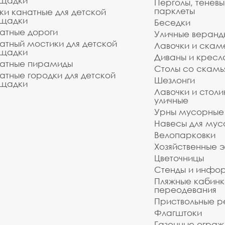
щадки
Перголы, теневы
парклеты
ки канатные для детской
щадки
Беседки
атные дороги
Уличные веранд
атный мостики для детской
Лавочки и скам
щадки
Диваны и кресл
атные пирамиды
Столы со скам
атные городки для детской
Шезлонги
щадки
Лавочки и столи
уличные
Урны мусорные
Навесы для мус
Велопарковки
Хозяйственные 
Цветочницы
Стенды и инфо
Пляжные кабинк
переодевания
Приствольные р
Флагштоки
Газонные ограж