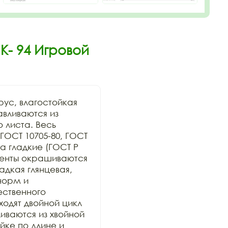
К- 94 Игровой
ус, влагостойкая 
вливаются из 
 листа. Весь 
ОСТ 10705-80, ГОСТ 
 гладкие (ГОСТ Р 
менты окрашиваются 
дкая глянцевая, 
орм и 
ственного 
дят двойной цикл 
ваются из хвойной 
ке по длине и 