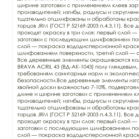
ширине заготовки с применением клеев зар
производителей; изгибы, радиусы и скруглен
тщательно отшлифованы и обработаны краск
торцов JRM (ГОСТ Р 52169-2003 п.4.3.11). Все
проходят окраску в три слоя: первый слой — 
заготовки с последующим шлифованием пове
слой — покраска вододисперсионной крас
шлифованием поверхности, третий слой — 
Все деревянные элементы окрашиваются ко
BRAVA ACRIL 43 (ВД-АК-1043) полу глянцевым,
требованиям санитарных норм и экологичес
безопасности.Все деревянные элементы изго
хвойной доски влажностью 7-10%, подвергаем
длине и ширине заготовки с применением кл
производителей; изгибы, радиусы и скруглен
тщательно отшлифованы и обработаны краск
торцов JRM (ГОСТ Р 52169-2003 п.4.3.11). Все
проходят окраску в три слоя: первый слой — 
заготовки с последующим шлифованием пове
слой — покраска вододисперсионной крас