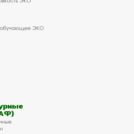
овкость ЭКО
 обучающее ЭКО
урные
АФ)
ичные
и