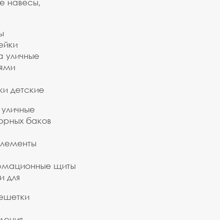
е навесы,
ы
ейки
а уличные
ьями
ки детские
 уличные
орных баков
элементы
рмационные щиты
и для
ешетки
дения