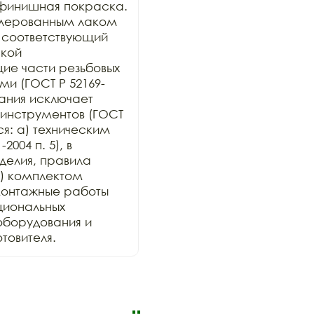
финишная покраска. 
лерованным лаком 
 соответствующий 
кой 
е части резьбовых 
и (ГОСТ Р 52169-
ания исключает 
инструментов (ГОСТ 
ся: а) техническим 
004 п. 5), в 
елия, правила 
) комплектом 
онтажные работы 
иональных 
оборудования и 
товителя.