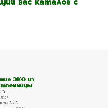
ий вас каталог с
ние ЭКО из
ственницы
КО
 ЭКО
ексы ЭКО