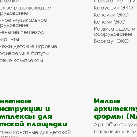
аблики
Испытание на л
ское развивающее
Карусели ЭКО
рудование
Качалки ЭКО
чное музыкальное
Качели ЭКО
рудование
Развивающее и
енький пешеход
оборудование
иринты
Воркаут ЭКО
ежи детские игровые
раиваемые батуты
овые комплексы
анатные
Малые
нструкции и
архитект
мплексы для
формы (М
тской площадки
Арт-объекты ул
Парковые качел
тины канатные для детской