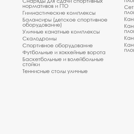
пло
Снаряды для сдачи спортивных
нормативов и ГТО
Сет
пло
Гимнастические комплексы
Кан
Балансиры (детское спортивное
оборудование)
Кан
пло
Уличные канатные комплексы
Кан
Скалодромы
Кан
Спортивное оборудование
пло
Футбольные и хоккейные ворота
Баскетбольные и волейбольные
стойки
Теннисные столы уличные