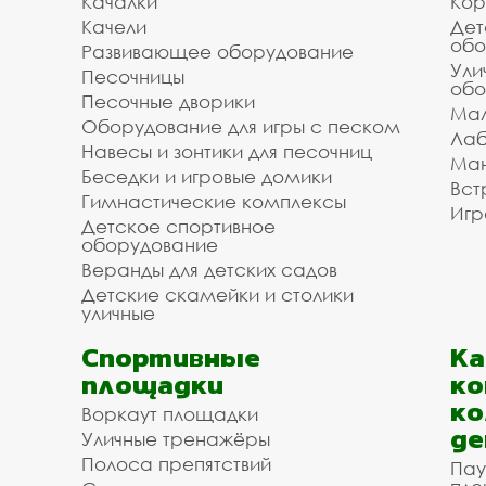
Качалки
Кор
Качели
Дет
обо
Развивающее оборудование
Ули
Песочницы
обо
Песочные дворики
Мал
Оборудование для игры с песком
Лаб
Навесы и зонтики для песочниц
Ман
Беседки и игровые домики
Вст
Гимнастические комплексы
Игр
Детское спортивное
оборудование
Веранды для детских садов
Детские скамейки и столики
уличные
Спортивные
К
площадки
ко
ко
Воркаут площадки
де
Уличные тренажёры
Полоса препятствий
Пау