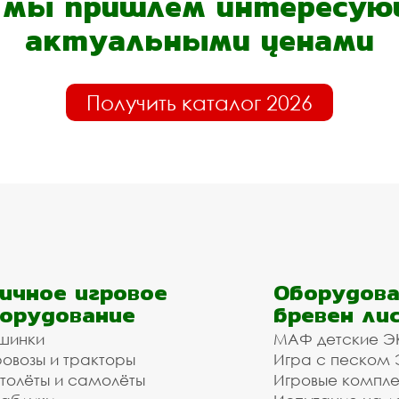
- мы пришлём интересующ
актуальными ценами
Получить каталог 2026
ичное игровое
Оборудова
орудование
бревен ли
шинки
МАФ детские Э
овозы и тракторы
Игра с песком
толёты и самолёты
Игровые компл