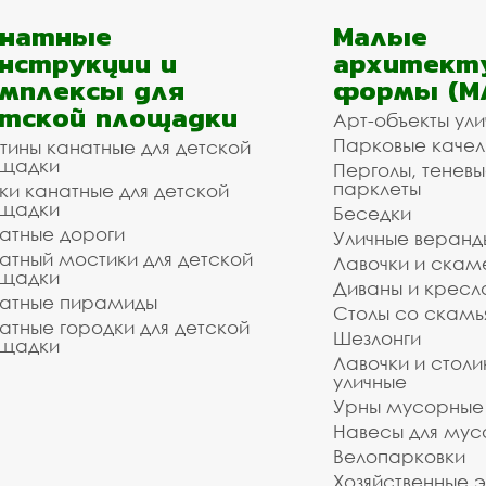
анатные
Малые
нструкции и
архитект
мплексы для
формы (М
тской площадки
Арт-объекты ул
Парковые качел
тины канатные для детской
щадки
Перголы, теневы
парклеты
ки канатные для детской
щадки
Беседки
атные дороги
Уличные веранд
атный мостики для детской
Лавочки и скам
щадки
Диваны и кресл
атные пирамиды
Столы со скам
атные городки для детской
Шезлонги
щадки
Лавочки и столи
уличные
Урны мусорные
Навесы для мус
Велопарковки
Хозяйственные 