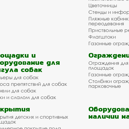
Цветочницы
Стенды и инфо
Пляжные кабинк
переодевания
Приствольные р
Флагштоки
Газонные ограж
ощадки и
Ограждени
орудование для
Ограждения для
гула собак
площадок
Газонные ограж
ьеры для собак
Столбики огра
оса препятствий для собак
парковочные
нели для собак
ки и слалом для собак
окрытия
Оборудова
наличии н
рытия детских и спортивных
ощадок
имерное покрытие пола