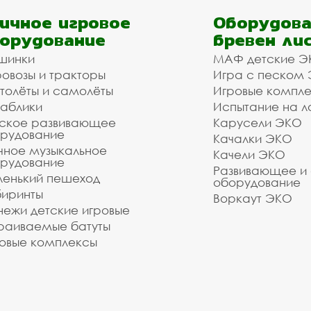
ичное игровое
Оборудова
орудование
бревен ли
шинки
МАФ детские Э
овозы и тракторы
Игра с песком
толёты и самолёты
Игровые компл
аблики
Испытание на л
ское развивающее
Карусели ЭКО
рудование
Качалки ЭКО
чное музыкальное
Качели ЭКО
рудование
Развивающее и
енький пешеход
оборудование
иринты
Воркаут ЭКО
ежи детские игровые
раиваемые батуты
овые комплексы