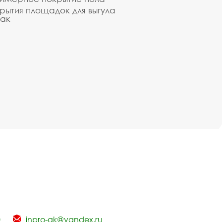
рытия площадок для выгула
ак
0
inpro-gk@yandex.ru