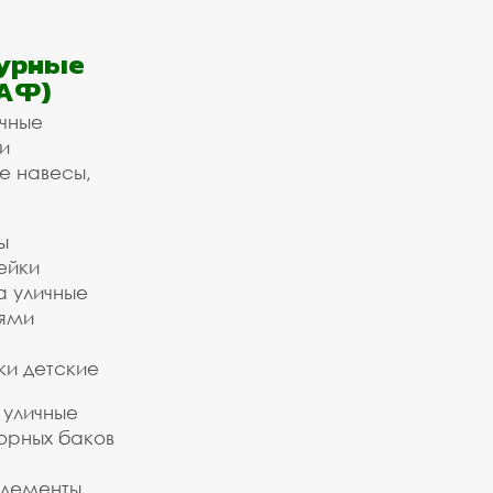
урные
АФ)
ичные
и
е навесы,
ы
ейки
а уличные
ьями
ки детские
 уличные
орных баков
элементы