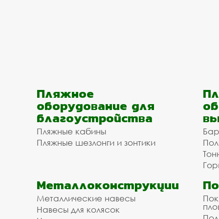
Пляжное
Пл
оборудование для
об
благоустройства
вы
Пляжные кабины
Бар
Пляжные шезлонги и зонтики
Пол
Тон
Гор
Металлоконструкции
П
Металлические навесы
Пок
пл
Навесы для колясок
Пол