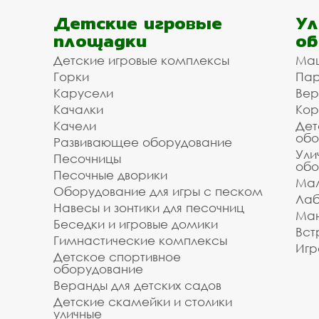
Детские игровые
Ул
площадки
об
Детские игровые комплексы
Ма
Горки
Пар
Карусели
Вер
Качалки
Кор
Качели
Дет
обо
Развивающее оборудование
Ули
Песочницы
обо
Песочные дворики
Мал
Оборудование для игры с песком
Лаб
Навесы и зонтики для песочниц
Ман
Беседки и игровые домики
Вст
Гимнастические комплексы
Игр
Детское спортивное
оборудование
Веранды для детских садов
Детские скамейки и столики
уличные