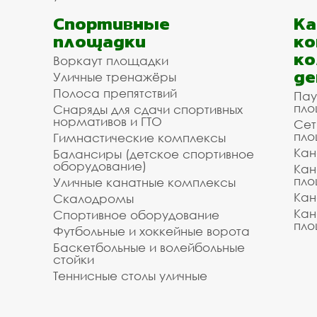
Спортивные
К
площадки
ко
ко
Воркаут площадки
де
Уличные тренажёры
Полоса препятствий
Пау
пло
Снаряды для сдачи спортивных
нормативов и ГТО
Сет
пло
Гимнастические комплексы
Кан
Балансиры (детское спортивное
оборудование)
Кан
пло
Уличные канатные комплексы
Кан
Скалодромы
Кан
Спортивное оборудование
пло
Футбольные и хоккейные ворота
Баскетбольные и волейбольные
стойки
Теннисные столы уличные