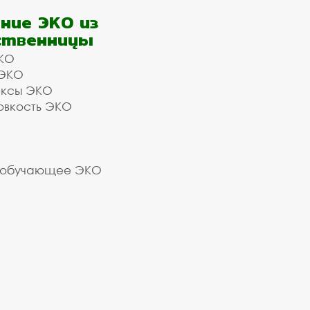
ние ЭКО из
ственницы
КО
 ЭКО
ексы ЭКО
овкость ЭКО
 обучающее ЭКО