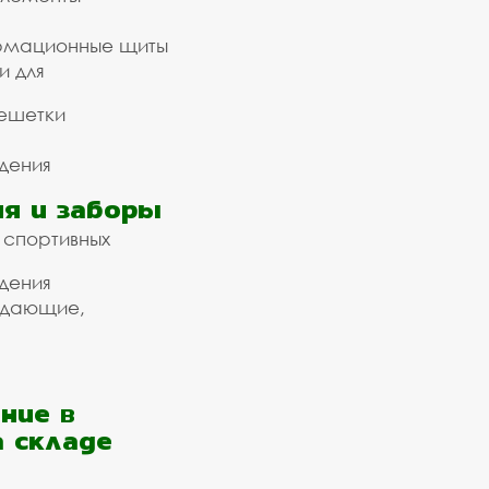
рмационные щиты
и для
ешетки
дения
я и заборы
 спортивных
дения
ждающие,
ние в
а складе