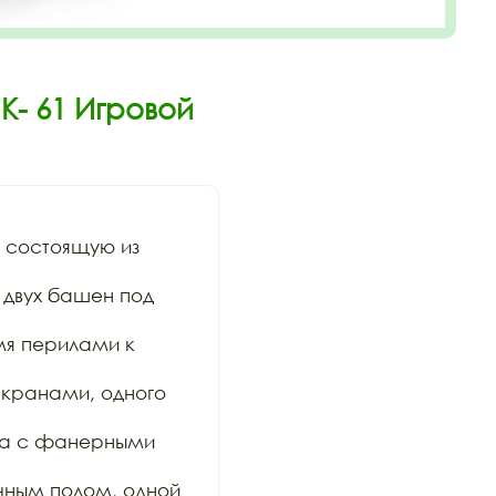
К- 61 Игровой
состоящую из 
двух башен под 
я перилами к 
кранами, одного 
са с фанерными 
чным полом, одной 