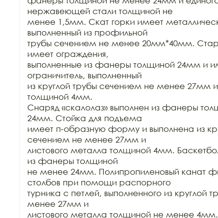
фанеры толщиной не менее 24мм и единого 
нержавеющей стали толщиной не

менее 1,5мм. Скат горки имеет металлическ
выполненный из профильной

трубы сечением не менее 20мм*40мм. Старт
имеет ограждения,

выполненные из фанеры толщиной 24мм и име
ограничитель, выполненный

из круглой трубы сечением не менее 27мм и
толщиной 4мм.

Снаряд «скалолаз» выполнен из фанеры тол
24мм. Стойка для подъема

имеет п-образную форму и выполнена из кру
сечением не менее 27мм и

листового металла толщиной 4мм. Баскетбол
из фанеры толщиной

не менее 24мм. Полипропиленовый канат ф
столбов при помощи распорного

турника с петлей, выполненного из круглой т
менее 27мм и

листового металла толщиной не менее 4мм.