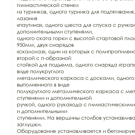
гимнастической стенки

из турников, одного турника для подтягивания
лазания

«паутина», одного шеста для спуска с ручкам
дополнительными ступенями,

одного ската горки с высотой стартовой пл
950мм, двух снарядов

«скалолаз», один из которых с полипропилен
второй с п-образной

стойкой для подъема, одного снаряда «трап»,
виде полукруглого

металлического каркаса с досками, одного 
выполненного в виде

полукруглого металлического каркаса с ме
ступенями и дополнительной

ручкой, одного рукахода с гимнастическими
и дополнительными

ступенями. На вершины столбов устанавлива
заглушки.

Оборудование устанавливается и бетонируе