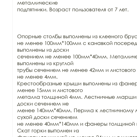
металлические

подпятники. Возраст пользователя от 7 лет.

Опорные столбы выполнены из клееного бру
не менее 100мм*100мм с канавкой посеред
выполнены из доски

сечением не менее 100мм*40мм. Металличес
выполнены из круглой

трубы сечением не менее 42мм и листового
не менее 4мм.

Крестообразные крыши выполнены из фанер
менее 15мм и листового

металла толщиной 4мм. Лестничные марши в
доски сечением не

менее 140мм*40мм. Перила к лестничному м
сухой доски сечением

не менее 40мм*140мм и фанеры толщиной н
Скат горки выполнен из
