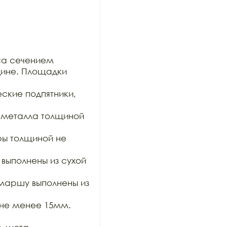
са сечением

ине. Площадки 
кие подпятники, 
 металла толщиной 
ы толщиной не 
ыполнены из сухой 
аршу выполнены из 
е менее 15мм. 