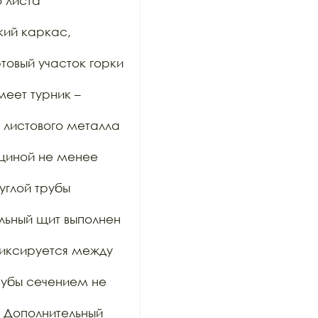
листа 
ий каркас, 
овый участок горки 
ет турник – 
 листового металла 
щиной не менее 
глой трубы 
ьный щит выполнен 
иксируется между 
рубы сечением не 
 Дополнительный 