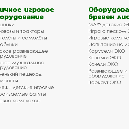
ичное игровое
Оборудова
орудование
бревен ли
шинки
МАФ детские Э
овозы и тракторы
Игра с песком
толёты и самолёты
Игровые компл
аблики
Испытание на л
ское развивающее
Карусели ЭКО
рудование
Качалки ЭКО
чное музыкальное
Качели ЭКО
рудование
Развивающее и
енький пешеход
оборудование
иринты
Воркаут ЭКО
ежи детские игровые
раиваемые батуты
овые комплексы