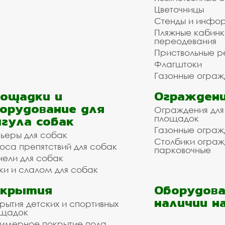
Цветочницы
Стенды и инфо
Пляжные кабинк
переодевания
Приствольные р
Флагштоки
Газонные ограж
ощадки и
Ограждени
орудование для
Ограждения для
гула собак
площадок
Газонные ограж
ьеры для собак
Столбики огра
оса препятствий для собак
парковочные
нели для собак
ки и слалом для собак
окрытия
Оборудова
наличии н
рытия детских и спортивных
ощадок
имерное покрытие пола