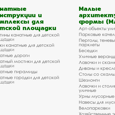
анатные
Малые
нструкции и
архитект
мплексы для
формы (М
тской площадки
Арт-объекты ул
Парковые качел
тины канатные для детской
щадки
Перголы, теневы
парклеты
ки канатные для детской
щадки
Беседки
атные дороги
Уличные веранд
атный мостики для детской
Лавочки и скам
щадки
Диваны и кресл
атные пирамиды
Столы со скам
атные городки для детской
Шезлонги
щадки
Лавочки и столи
уличные
Урны мусорные
Навесы для мус
Велопарковки
Хозяйственные 