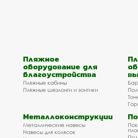
Пляжное
Пл
оборудование для
об
благоустройства
вы
Пляжные кабины
Бар
Пляжные шезлонги и зонтики
Пол
Тон
Гор
Металлоконструкции
П
Металлические навесы
Пок
пл
Навесы для колясок
Пол