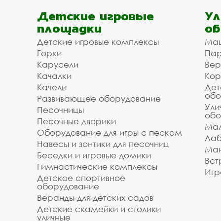
Детские игровые
Ул
площадки
об
Детские игровые комплексы
Ма
Горки
Пар
Карусели
Вер
Качалки
Кор
Качели
Дет
обо
Развивающее оборудование
Ули
Песочницы
обо
Песочные дворики
Мал
Оборудование для игры с песком
Лаб
Навесы и зонтики для песочниц
Ман
Беседки и игровые домики
Вст
Гимнастические комплексы
Игр
Детское спортивное
оборудование
Веранды для детских садов
Детские скамейки и столики
уличные