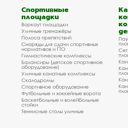
Спортивные
К
площадки
ко
ко
Воркаут площадки
де
Уличные тренажёры
Полоса препятствий
Пау
пло
Снаряды для сдачи спортивных
нормативов и ГТО
Сет
пло
Гимнастические комплексы
Кан
Балансиры (детское спортивное
оборудование)
Кан
пло
Уличные канатные комплексы
Кан
Скалодромы
Кан
Спортивное оборудование
пло
Футбольные и хоккейные ворота
Баскетбольные и волейбольные
стойки
Теннисные столы уличные