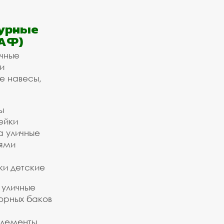
урные
АФ)
ичные
и
е навесы,
ы
ейки
а уличные
ьями
ки детские
 уличные
орных баков
элементы