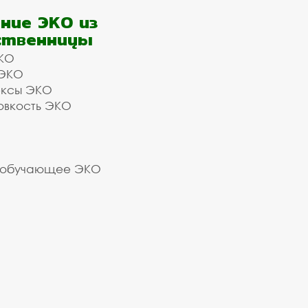
ние ЭКО из
ственницы
КО
 ЭКО
ексы ЭКО
овкость ЭКО
 обучающее ЭКО