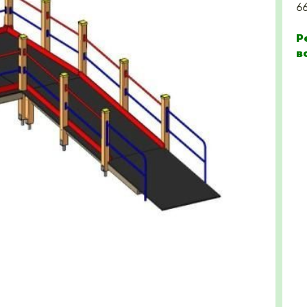
6
Р
в