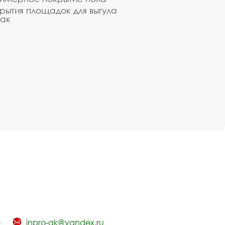
рытия площадок для выгула
ак
0
inpro-gk@yandex.ru