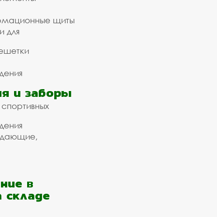
рмационные щиты
и для
ешетки
дения
я и заборы
 спортивных
дения
ждающие,
ние в
а складе