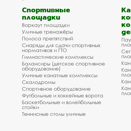
Спортивные
К
площадки
ко
ко
Воркаут площадки
де
Уличные тренажёры
Полоса препятствий
Пау
пло
Снаряды для сдачи спортивных
нормативов и ГТО
Сет
пло
Гимнастические комплексы
Кан
Балансиры (детское спортивное
оборудование)
Кан
пло
Уличные канатные комплексы
Кан
Скалодромы
Кан
Спортивное оборудование
пло
Футбольные и хоккейные ворота
Баскетбольные и волейбольные
стойки
Теннисные столы уличные