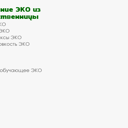
ние ЭКО из
ственницы
КО
 ЭКО
ексы ЭКО
овкость ЭКО
 обучающее ЭКО