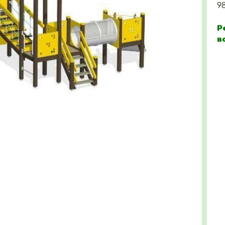
9
Р
в