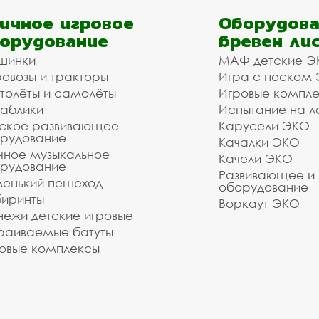
ичное игровое
Оборудова
орудование
бревен ли
шинки
МАФ детские Э
овозы и тракторы
Игра с песком
толёты и самолёты
Игровые компл
аблики
Испытание на л
ское развивающее
Карусели ЭКО
рудование
Качалки ЭКО
чное музыкальное
Качели ЭКО
рудование
Развивающее и
енький пешеход
оборудование
иринты
Воркаут ЭКО
ежи детские игровые
раиваемые батуты
овые комплексы