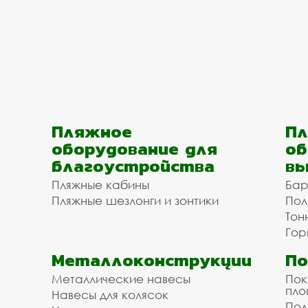
Пляжное
Пл
оборудование для
об
благоустройства
вы
Пляжные кабины
Бар
Пляжные шезлонги и зонтики
Пол
Тон
Гор
Металлоконструкции
П
Металлические навесы
Пок
пл
Навесы для колясок
Пол