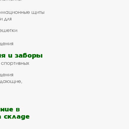
рмационные щиты
и для
ешетки
дения
я и заборы
 спортивных
дения
ждающие,
ние в
а складе