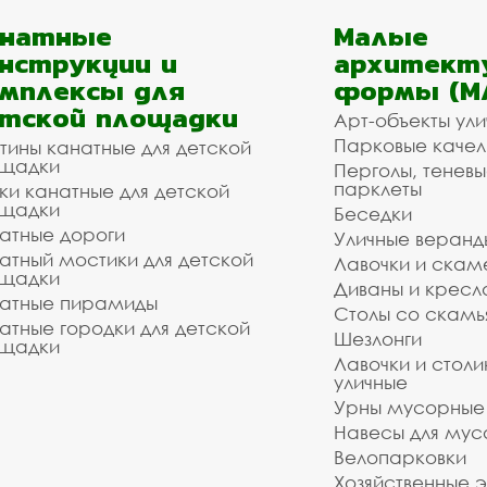
анатные
Малые
нструкции и
архитект
мплексы для
формы (М
тской площадки
Арт-объекты ул
Парковые качел
тины канатные для детской
щадки
Перголы, теневы
парклеты
ки канатные для детской
щадки
Беседки
атные дороги
Уличные веранд
атный мостики для детской
Лавочки и скам
щадки
Диваны и кресл
атные пирамиды
Столы со скам
атные городки для детской
Шезлонги
щадки
Лавочки и столи
уличные
Урны мусорные
Навесы для мус
Велопарковки
Хозяйственные 