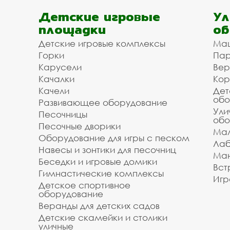
Детские игровые
Ул
площадки
об
Детские игровые комплексы
Ма
Горки
Пар
Карусели
Вер
Качалки
Кор
Качели
Дет
обо
Развивающее оборудование
Ули
Песочницы
обо
Песочные дворики
Мал
Оборудование для игры с песком
Лаб
Навесы и зонтики для песочниц
Ман
Беседки и игровые домики
Вст
Гимнастические комплексы
Игр
Детское спортивное
оборудование
Веранды для детских садов
Детские скамейки и столики
уличные