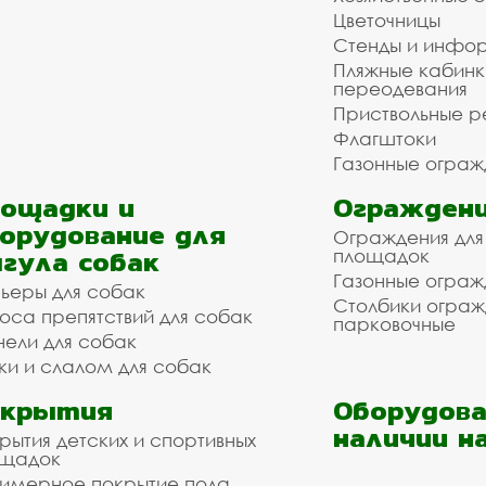
Цветочницы
Стенды и инфо
Пляжные кабинк
переодевания
Приствольные р
Флагштоки
Газонные ограж
ощадки и
Ограждени
орудование для
Ограждения для
гула собак
площадок
Газонные ограж
ьеры для собак
Столбики огра
оса препятствий для собак
парковочные
нели для собак
ки и слалом для собак
окрытия
Оборудова
наличии н
рытия детских и спортивных
ощадок
имерное покрытие пола