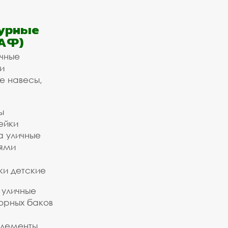
урные
АФ)
ичные
и
е навесы,
ы
ейки
а уличные
ьями
ки детские
 уличные
орных баков
элементы