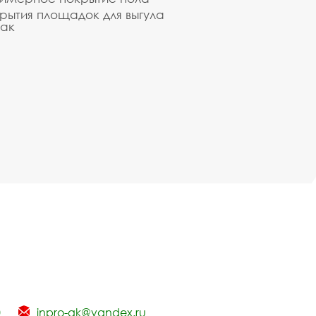
рытия площадок для выгула
ак
0
inpro-gk@yandex.ru