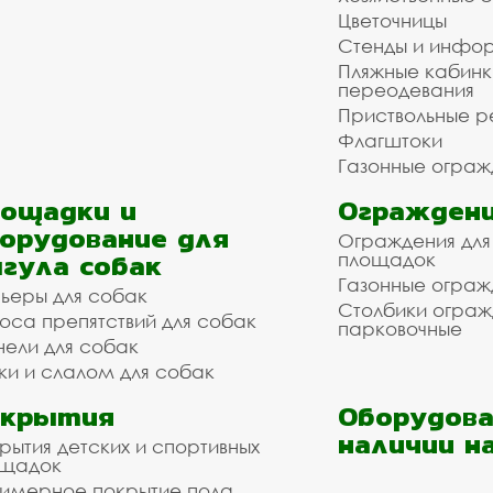
Цветочницы
Стенды и инфо
Пляжные кабинк
переодевания
Приствольные р
Флагштоки
Газонные ограж
ощадки и
Ограждени
орудование для
Ограждения для
гула собак
площадок
Газонные ограж
ьеры для собак
Столбики огра
оса препятствий для собак
парковочные
нели для собак
ки и слалом для собак
окрытия
Оборудова
наличии н
рытия детских и спортивных
ощадок
имерное покрытие пола