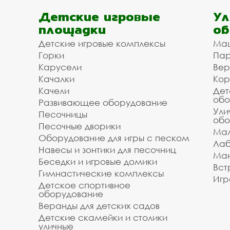
Детские игровые
Ул
площадки
об
Детские игровые комплексы
Ма
Горки
Пар
Карусели
Вер
Качалки
Кор
Качели
Дет
обо
Развивающее оборудование
Ули
Песочницы
обо
Песочные дворики
Мал
Оборудование для игры с песком
Лаб
Навесы и зонтики для песочниц
Ман
Беседки и игровые домики
Вст
Гимнастические комплексы
Игр
Детское спортивное
оборудование
Веранды для детских садов
Детские скамейки и столики
уличные