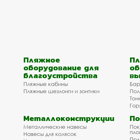
Пляжное
Пл
оборудование для
об
благоустройства
вы
Пляжные кабины
Бар
Пляжные шезлонги и зонтики
Пол
Тон
Гор
Металлоконструкции
П
Металлические навесы
Пок
пл
Навесы для колясок
Пол