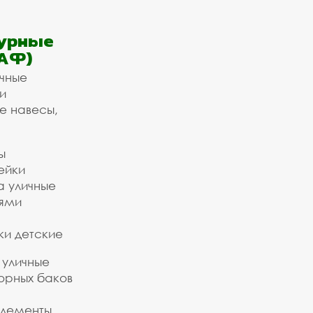
урные
АФ)
ичные
и
е навесы,
ы
ейки
а уличные
ьями
ки детские
 уличные
орных баков
элементы