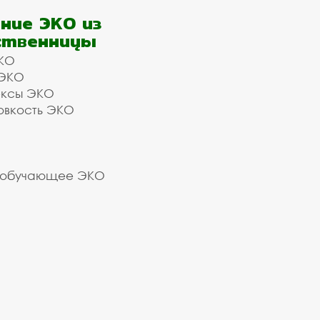
ние ЭКО из
ственницы
КО
 ЭКО
ексы ЭКО
овкость ЭКО
 обучающее ЭКО