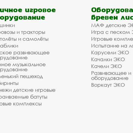
ичное игровое
Оборудова
орудование
бревен ли
шинки
МАФ детские Э
овозы и тракторы
Игра с песком
толёты и самолёты
Игровые компл
аблики
Испытание на л
ское развивающее
Карусели ЭКО
рудование
Качалки ЭКО
чное музыкальное
Качели ЭКО
рудование
Развивающее и
енький пешеход
оборудование
иринты
Воркаут ЭКО
ежи детские игровые
раиваемые батуты
овые комплексы