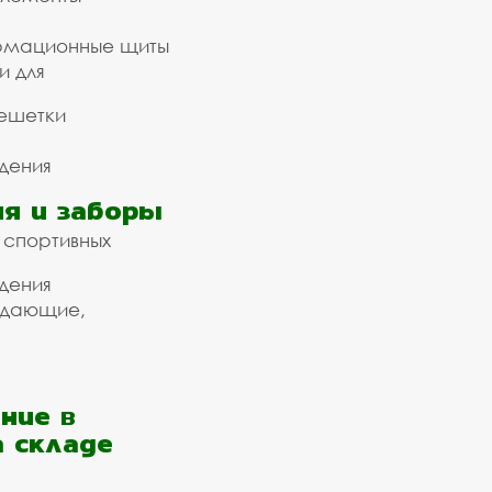
рмационные щиты
и для
ешетки
дения
я и заборы
 спортивных
дения
ждающие,
ние в
а складе