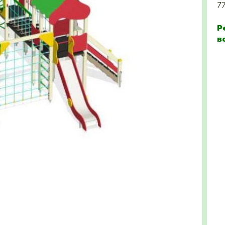
7
Р
в