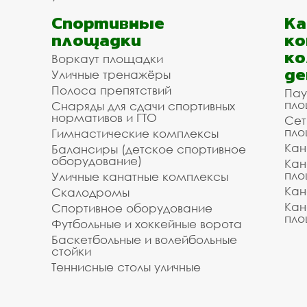
Спортивные
К
площадки
ко
ко
Воркаут площадки
де
Уличные тренажёры
Полоса препятствий
Пау
пло
Снаряды для сдачи спортивных
нормативов и ГТО
Сет
пло
Гимнастические комплексы
Кан
Балансиры (детское спортивное
оборудование)
Кан
пло
Уличные канатные комплексы
Кан
Скалодромы
Кан
Спортивное оборудование
пло
Футбольные и хоккейные ворота
Баскетбольные и волейбольные
стойки
Теннисные столы уличные