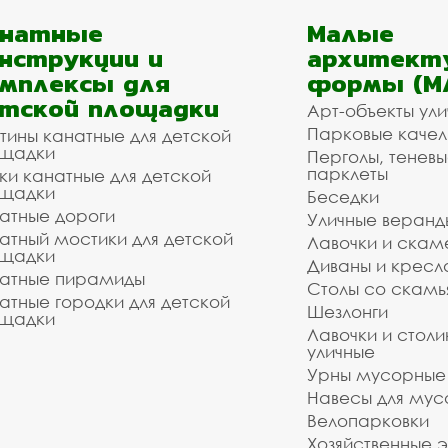
анатные
Малые
нструкции и
архитект
мплексы для
формы (М
тской площадки
Арт-объекты ул
Парковые качел
тины канатные для детской
щадки
Перголы, теневы
парклеты
ки канатные для детской
щадки
Беседки
атные дороги
Уличные веранд
атный мостики для детской
Лавочки и скам
щадки
Диваны и кресл
атные пирамиды
Столы со скам
атные городки для детской
Шезлонги
щадки
Лавочки и столи
уличные
Урны мусорные
Навесы для мус
Велопарковки
Хозяйственные 